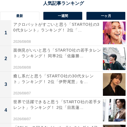
志」の校是を掲げています。
最新
一週間
一ヶ月
文武両道を体現しており、全国大会で活躍する部活動も
アクロバットがすごいと思う「STARTO社の3
0代タレント」ランキング！ 2位「...
多数。生徒主体の行事も活気があり、前夜祭、文化祭、
1
体育祭で構成された「西高祭」は例年大いに盛り上がり
2026/08/08
ます。
面倒見がいいと思う「STARTO社の若手タレン
ト」ランキング！ 同率2位「佐藤勝...
2
回答コメントでは「部活の大会で見たことがあるから」
2026/08/08
（30代女性／兵庫県）、「校風がそんな印象」（30代女
癒し系だと思う「STARTO社の30代タレン
性／福岡県）、「よく総体などで学校名をきく」（30代
ト」ランキング！ 2位「伊野尾慧」を...
3
回答しない／その他）などの声が集まりました。
2026/08/07
世界で活躍できると思う「STARTO社の若手タ
※回答コメントは原文ママです
レント」ランキング！ 2位「目黒蓮...
4
この記事の筆者：くま なかこ プロフィール
2026/08/07
編集プロダクション出身のフリーランスエディター。編