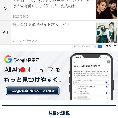
「M!LK」の好きなメンバーランキング！ 1位
は「佐野勇斗」、2位に入った2人は...
集・執筆・校閲・SNS運用担当として月間120本以上の
5
コンテンツ制作に携わっています。得意なジャンルはラ
2026/05/30
イフスタイル・金融・育児・エンタメ関連。
明日働ける単発バイト求人サイト
PR
6位までの全ランキング結果を見
ショットワークス
次ページ
る
Recommended by
注目の連載