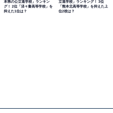
本県の公立進学校」ランキン
立進学校」ランキング！ 3位
グ！ 2位「済々黌高等学校」を
「熊本北高等学校」を抑えた上
抑えた1位は？
位2校は？
1位：佐賀西高等学校／53票
1位にランクインしたのは、佐賀西高等学校です。創立
150周年を迎える伝統校で、「質実剛健」と「鍛身養