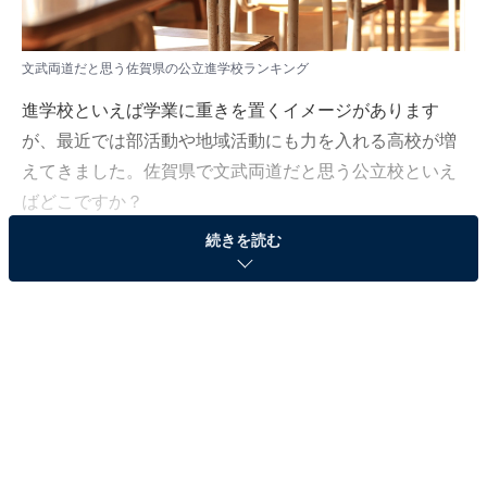
文武両道だと思う佐賀県の公立進学校ランキング
進学校といえば学業に重きを置くイメージがあります
が、最近では部活動や地域活動にも力を入れる高校が増
えてきました。佐賀県で文武両道だと思う公立校といえ
ばどこですか？
続きを読む
All About ニュース編集部は3月6日～4月21日の期間、全
国10～60代の男女115人を対象に「九州・沖縄の公立進
学校」に関するアンケート調査を実施しました。今回は
その中から「文武両道だと思う佐賀県の公立進学校」ラ
ンキングを紹介します！
＞6位までの全ランキング結果