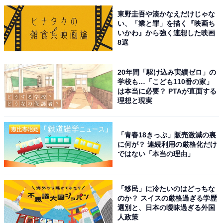
東野圭吾や湊かなえだけじゃな
い、「業と罪」を描く『映画ち
いかわ』から強く連想した映画
8選
こちらもおすすめ
出身と聞いてすごいと思う「福岡県の公立進学
20年間「駆け込み実績ゼロ」の
校」ランキング！ 1位「修猷館高等学校」、で
学校も…「こども110番の家」
は2位は？
は本当に必要？ PTAが直面する
理想と現実
「青春18きっぷ」販売激減の裏
に何が？ 連続利用の厳格化だけ
ではない「本当の理由」
1
2
「移民」に冷たいのはどっちな
のか？ スイスの厳格過ぎる学歴
選別と、日本の曖昧過ぎる外国
人政策