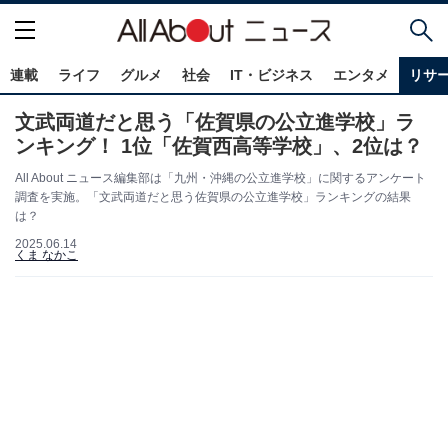
連載
ライフ
グルメ
社会
IT・ビジネス
エンタメ
リサ
文武両道だと思う「佐賀県の公立進学校」ラ
ンキング！ 1位「佐賀西高等学校」、2位は？
All About ニュース編集部は「九州・沖縄の公立進学校」に関するアンケート
調査を実施。「文武両道だと思う佐賀県の公立進学校」ランキングの結果
は？
2025.06.14
くま なかこ