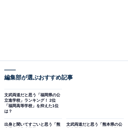
2位：佐賀北高等学校／35票
2位にランクインしたのは、佐賀北高等学校です。1963
年開校の歴史と伝統を持つ進学校で、九州で数少ない芸
術科（音楽・美術・書道）を設置しているのが特徴。
部活動も盛んで、2007年に「がばい旋風」を起こして優
勝した野球部や、男女共に県大会優勝を飾ったバスケッ
トボール部、全日本高校書道コンクールで6連覇を達成
編集部が選ぶおすすめ記事
した書道部など、活躍が目立ちます。
回答者からは「甲子園優勝のイメージから」（30代男性
文武両道だと思う「福岡県の公
立進学校」ランキング！ 2位
／福岡県）、「頭もよく、スポーツも強いからです」
「福岡高等学校」を抑えた1位
（10代女性／東京都）、「真面目に頑張る人が多いと思
は？
う」（30代女性／神奈川県）といったコメントが寄せら
出身と聞いてすごいと思う「熊
文武両道だと思う「熊本県の公
れています。