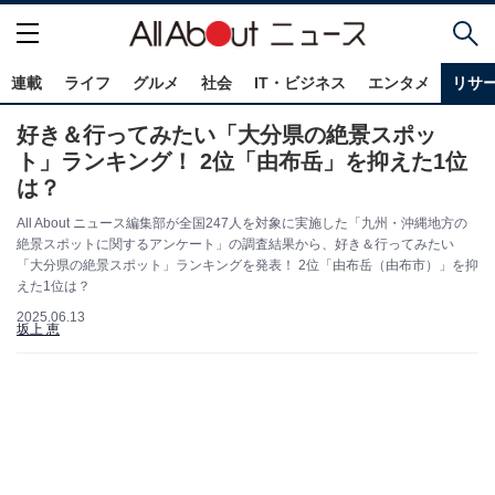
連載
ライフ
グルメ
社会
IT・ビジネス
エンタメ
リサ
好き＆行ってみたい「大分県の絶景スポッ
ト」ランキング！ 2位「由布岳」を抑えた1位
は？
All About ニュース編集部が全国247人を対象に実施した「九州・沖縄地方の
絶景スポットに関するアンケート」の調査結果から、好き＆行ってみたい
「大分県の絶景スポット」ランキングを発表！ 2位「由布岳（由布市）」を抑
えた1位は？
2025.06.13
坂上 恵