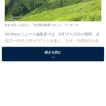
好き＆行ってみたい「大分県の絶景スポット」ランキング
All About ニュース編集部では、6月11〜12日の期間、全
国20〜60代の男女247人を対象に、九州・沖縄地方の絶
景スポットに関するアンケートを実施しました。
続きを読む
その中から、好き＆行ってみたい「大分県の絶景スポッ
ト」ランキングの結果をご紹介します。
＞9位までの全ランキング結果を見る
2位：由布岳（由布市）／46票