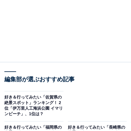
「豊後富士」として親しまれている由布岳は、標高
1584mの双耳峰が印象的な美しい山です。湯布院の町か
ら見上げる山容は季節によってさまざまに表情を変え、
中でも朝霧に包まれた早朝の風景は幻想的な美しさをた
たえています。登山道は整備されており、初心者向けの
コースもあるため、ハイキングを楽しむ観光客にも人気
です。
回答者からは「山の形が綺麗で、由布岳周辺のドライブ
編集部が選ぶおすすめ記事
が楽しい。また周辺に由布院など観光スポットがあるた
め」（20代女性／東京都）、「初心者でも挑戦しやすい
登山コースがあるので、登山をしに行ってみたい」（40
好き＆行ってみたい「佐賀県の
絶景スポット」ランキング！ 2
代女性／福岡県）、「天気の良い春夏に行くと絵画の世
位「伊万里人工海浜公園 イマリ
界のような山の色が見れて本当に綺麗で癒されます」
ンビーチ」、1位は？
（30代女性／福岡県）といった声が集まりました。
好き＆行ってみたい「福岡県の
好き＆行ってみたい「長崎県の