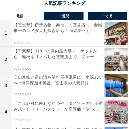
の池地獄、ワニが飼育されている鬼山地獄など、見どこ
ろが盛りだくさん。地熱を活用した「地獄蒸し」料理も
最新
一週間
一ヶ月
楽しめる施設があり、目でも舌でも楽しめるスポットと
【三重県】伊勢名物「赤福」の直営店に、全国
唯一のコメダ大判焼き店も！ 東名阪・伊...
して多くの旅行者を惹きつけています。
1
2026/08/06
回答者からは「子どもの頃に一度だけ行った記憶があっ
【千葉県】918㎡の県内最大級マーケットか
て泥地獄を鮮明に覚えているのであらためて地獄めぐり
ら、廃校をリノベした直売所まで。ファー...
2
がしたい」（30代女性／新潟県）、「血の池地獄など、
2026/08/06
本物の地獄かと見紛うような体験をすることが出来るか
立山連峰と富山湾を望む展望風呂に、水深333
ら」（50代男性／東京都）、「不思議な色の池を見るこ
mの海洋深層水風呂。富山県の人気日帰...
3
とができ、周囲にはおいしい飲食店もたくさんあるた
2026/08/06
め」（30代男性／福岡県）といった声が集まりました。
「これ絶対に便利なやつや」ダイソーの折り畳
み式ランドリーバスケットが高評価「使わ...
4
※回答者からのコメントは原文ママです
2026/08/03