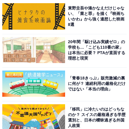
好き＆行ってみたい「熊本県の絶景スポット」
ランキング！ 2位は阿蘇市の「大観峰」、1位
東野圭吾や湊かなえだけじゃな
は？
い、「業と罪」を描く『映画ち
いかわ』から強く連想した映画
8選
20年間「駆け込み実績ゼロ」の
学校も…「こども110番の家」
は本当に必要？ PTAが直面する
理想と現実
1
2
「青春18きっぷ」販売激減の裏
に何が？ 連続利用の厳格化だけ
ではない「本当の理由」
「移民」に冷たいのはどっちな
のか？ スイスの厳格過ぎる学歴
選別と、日本の曖昧過ぎる外国
人政策