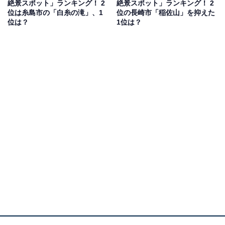
絶景スポット」ランキング！ 2
絶景スポット」ランキング！ 2
位は糸島市の「白糸の滝」、1
位の長崎市「稲佐山」を抑えた
位は？
1位は？
1位：別府地獄めぐり（別府市）／101票
別府市の名物「地獄めぐり」は、熱湯や噴気、熱泥が激
しく噴き出す7つの個性的な源泉を巡る人気観光コース
です。コバルトブルーの海地獄や、赤い色が印象的な血