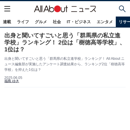
連載
ライフ
グルメ
社会
IT・ビジネス
エンタメ
リサ
出身と聞いてすごいと思う「群馬県の私立進
学校」ランキング！ 2位は「樹徳高等学校」、
1位は？
出身と聞いてすごいと思う「群馬県の私立進学校」ランキング！ All About ニ
ュース編集部が実施したアンケート調査結果から、ランキング2位「樹徳高等
学校」を抑えた1位は？
2025.06.05
福島 ゆき