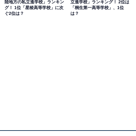
陸地方の私立進学校」ランキン
立進学校」ランキング！ 2位は
グ！ 1位「星稜高等学校」に次
「桐生第一高等学校」、1位
ぐ2位は？
は？
1位：前橋育英高等学校／30票
1位は、前橋市にある「前橋育英高等学校」。野球部の
甲子園優勝や、サッカー部の全国高校サッカー選手権制
覇など、スポーツにおいても全国レベルの実力を誇り、
多くの著名なアスリートを輩出してきました。さらに、
難関大学を目指す「特別進学コース」や、トップアスリ
ートの育成を目的とした「スポーツ科学コース」など、