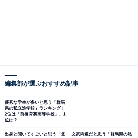
づいた人間教育を理念に掲げ、2024年に創立110周年を
迎えました。特別大学進学コースやスーパーサイエンス
コースはいずれも県内トップレベルの偏差値を誇り、甲
子園出場歴のある野球部をはじめとした運動部の活動も
盛んで、文武両道の教育を実践しています。
回答者からは、「入ってからの教育方針が厳しく合理的
だから」（50代男性／愛知県）、「偏差値が高く、模範
的な生徒が多いから」（30代女性／富山県）、「偏差値
が高い優秀な進学校だからです」（60代男性／愛知
編集部が選ぶおすすめ記事
県）、「ネームバリューがある学校だから」（30代女性
／大阪府）などの声がありました。
優秀な学生が多いと思う「群馬
県の私立進学校」ランキング！
2位は「前橋育英高等学校」、1
位は？
出身と聞いてすごいと思う「北
文武両道だと思う「群馬県の私