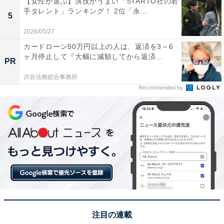
【女性が選ぶ】演技がうまい「STARTO社の若
手タレント」ランキング！ 2位「永...
5
この記事の筆者：福島 ゆき プロフィール
アニメや漫画のレビュー、エンタメトピックスなどを中
2026/05/27
心に、オールジャンルで執筆中のライター。時々、店舗
カードローン50万円以上の人は、返済を3～6
ヶ月停止して『大幅に減額してから返済...
取材などのリポート記事も担当。All AboutおよびAll
PR
About ニュースでのライター歴は6年。
渋谷法務総合事務所
Recommended by
次ページ
5位までのランキング結果を見る
注目の連載