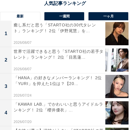
進路に応じた多彩な学習環境が整っています。
最新
一週間
一ヶ月
回答者からは、「前橋育英高校はサッカーがさかんで、
癒し系だと思う「STARTO社の30代タレン
プロのサッカー選手も輩出しています。昌子源選手とか
ト」ランキング！ 2位「伊野尾慧」を...
1
ですね。なので、前橋出身と聞くと、すごいなと思いま
す」（60代男性／新潟県）、「全国レベルのサッカー部
2026/08/07
や野球部を持ち、多くのプロアスリートや著名人を輩
世界で活躍できると思う「STARTO社の若手タ
レント」ランキング！ 2位「目黒蓮...
出。サッカー日本代表の山口素弘、細貝萌、松田直樹な
2
どが卒業生として有名です」（60代男性／広島県）、
2026/08/07
「ほとんどの部活がそれなりに強く、特にサッカーは選
「HANA」の好きなメンバーランキング！ 2位
手権も優勝しているのですごいと思う」（30代男性／群
「YURI」を抑えた1位は？【20...
3
馬県）「サッカーも野球も強く、優勝経験のある高校な
2026/07/24
ので」（30代男性／福島県）などのコメントが寄せられ
「KAWAII LAB.」でかわいいと思うアイドルラ
ました。
ンキング！ 2位「櫻井優衣」...
4
2026/07/20
※回答者からのコメントは原文ママです