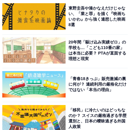
東野圭吾や湊かなえだけじゃな
い、「業と罪」を描く『映画ち
いかわ』から強く連想した映画
8選
20年間「駆け込み実績ゼロ」の
学校も…「こども110番の家」
こちらもおすすめ
は本当に必要？ PTAが直面する
優秀な学生が多いと思う「北陸地方の私立進学
理想と現実
校」ランキング！ 2位は「新潟明訓高等学
校」、1位は？
「青春18きっぷ」販売激減の裏
に何が？ 連続利用の厳格化だけ
ではない「本当の理由」
「移民」に冷たいのはどっちな
のか？ スイスの厳格過ぎる学歴
選別と、日本の曖昧過ぎる外国
1
2
人政策