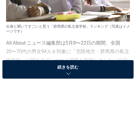
出身と聞いてすごいと思う「群馬県の私立進学校」ランキング（写真はイメ
ージです）
All About ニュース編集部は5月8〜22日の期間、全国
20〜70代の男女94人を対象に「北陸地方・群馬県の私立
進学校」に関するアンケート調査を実施しました。今回
続きを読む
はその中から、出身と聞いてすごいと思う「群馬県の私
立進学校」ランキングを紹介します！
＞5位までの全ランキング結果
2位：樹徳高等学校／23票
2位は、桐生市にある「樹徳高等学校」。仏教精神に基