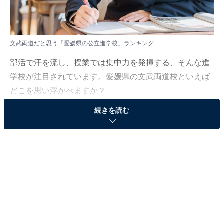
文武両道だと思う「愛媛県の公立進学校」ランキング
部活で汗を流し、授業では集中力を発揮する、そんな進
学校が注目されています。愛媛県の文武両道校といえば
どこを思い浮かべますか？
続きを読む
All About ニュース編集部は3月6日～4月22日の期間、全
国10～60代の男女96人を対象に「四国地方の公立進学
校」に関するアンケート調査を実施しました。今回はそ
の中から「文武両道だと思う愛媛県の公立進学校」ラン
キングを紹介します！
＞5位までの全ランキング結果