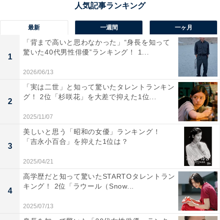
を迎える県内有数の伝統校。
最新
一週間
一ヶ月
毎年行われるリレーカーニバルは伝統行事。10kgの俵を
「背まで高いと思わなかった」“身長を知って
バトン代わりに運ぶ名物競技です。また、演劇部や文
驚いた40代男性俳優”ランキング！ 1...
1
芸・俳句部、かるた部、剣道部、テニス部など、部活動
2026/06/13
も優秀な成績をおさめています。
「実は二世」と知って驚いたタレントランキン
グ！ 2位「杉咲花」を大差で抑えた1位...
2
回答コメントでは「勉強もすごいけど、部活動や体育祭
2025/11/07
もすごく気合い入ってます」（50代女性／愛媛県）、
美しいと思う「昭和の女優」ランキング！
「県内有数の進学校で、部活動も盛んで、特に野球部は
「吉永小百合」を抑えた1位は？
3
県内でも強豪として知られているから」（40代男性／群
馬県）、「勉強はもちろん、ボート部などの東高ならで
2025/04/21
はの部活動が活躍しているから」（30代女性／大分県）
高学歴だと知って驚いたSTARTOタレントラン
キング！ 2位「ラウール（Snow...
などの声が集まりました。
4
2025/07/13
※回答コメントは原文ママです