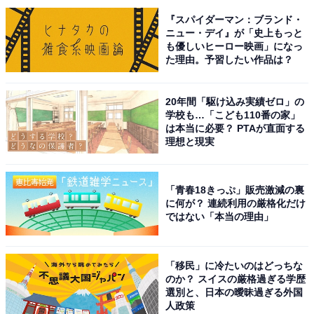
『スパイダーマン：ブランド・
ニュー・デイ』が「史上もっと
も優しいヒーロー映画」になっ
た理由。予習したい作品は？
20年間「駆け込み実績ゼロ」の
学校も…「こども110番の家」
は本当に必要？ PTAが直面する
こちらもおすすめ
理想と現実
出身と聞いてすごいと思う「愛媛県の公立進学
校」ランキング！ 2位「今治西高等学校」を大
差で抑えた1位は？
「青春18きっぷ」販売激減の裏
に何が？ 連続利用の厳格化だけ
ではない「本当の理由」
「移民」に冷たいのはどっちな
のか？ スイスの厳格過ぎる学歴
選別と、日本の曖昧過ぎる外国
人政策