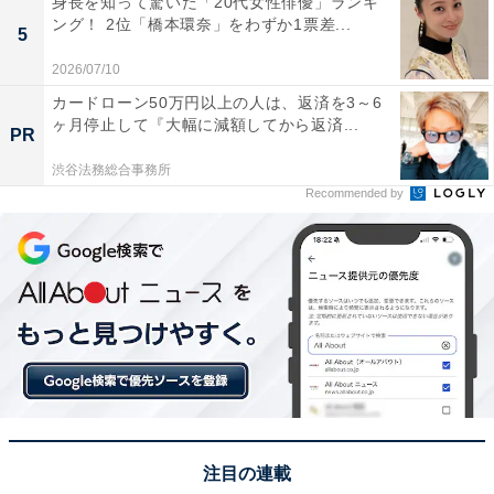
身長を知って驚いた「20代女性俳優」ランキ
ング！ 2位「橋本環奈」をわずか1票差...
5
この記事の筆者：くま なかこ プロフィール
2026/07/10
編集プロダクション出身のフリーランスエディター。編
カードローン50万円以上の人は、返済を3～6
集・執筆・校閲・SNS運用担当として月間120本以上の
ヶ月停止して『大幅に減額してから返済...
PR
コンテンツ制作に携わっています。得意なジャンルはラ
渋谷法務総合事務所
イフスタイル・金融・育児・エンタメ関連。
Recommended by
5位までの全ランキング結果を見
次ページ
る
注目の連載