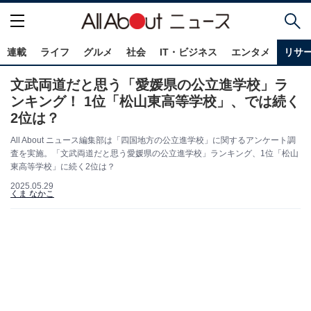
連載
ライフ
グルメ
社会
IT・ビジネス
エンタメ
リサ
文武両道だと思う「愛媛県の公立進学校」ラ
ンキング！ 1位「松山東高等学校」、では続く
2位は？
All About ニュース編集部は「四国地方の公立進学校」に関するアンケート調
査を実施。「文武両道だと思う愛媛県の公立進学校」ランキング、1位「松山
東高等学校」に続く2位は？
2025.05.29
くま なかこ