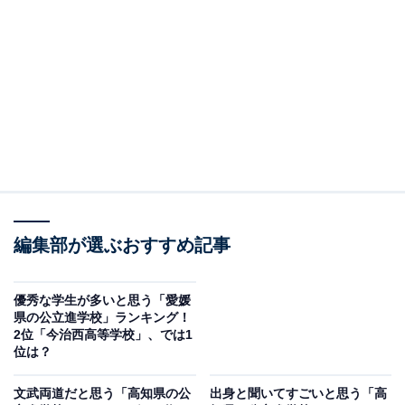
2位：今治西高等学校／24票
2位にランクインしたのは、今治西高等学校です。1901
年創立の愛媛県立西条中学校今治分校を前身とし、歴史
と伝統を誇る名門校。
螢雪精神のもと、全国大会出場7部以上を目指して切磋
琢磨しています。野球部や陸上競技部、ボート部、美術
部、社会体育部（レスリング・空手道）など、多くの部
活動が全国大会で活躍する強豪です。
編集部が選ぶおすすめ記事
回答者からは「偏差値も高く、スポーツも強いイメージ
優秀な学生が多いと思う「愛媛
県の公立進学校」ランキング！
があるから」（20代男性／福岡県）、「素晴らしい学校
2位「今治西高等学校」、では1
なイメージだからです」（20代女性／神奈川県）、「進
位は？
学実績がいい上に野球やボート部が強いから」（30代男
文武両道だと思う「高知県の公
出身と聞いてすごいと思う「高
性／静岡県）といったコメントが寄せられています。