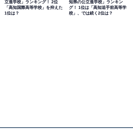
立進学校」ランキング！ 2位
知県の公立進学校」ランキン
「高知国際高等学校」を抑えた
グ！ 1位は「高知追手前高等学
1位は？
校」、では続く2位は？
1位：松山東高等学校／52票
1位にランクインしたのは、松山東高等学校です。1828
年に設立された藩校・明教館を起源とし、創立147周年