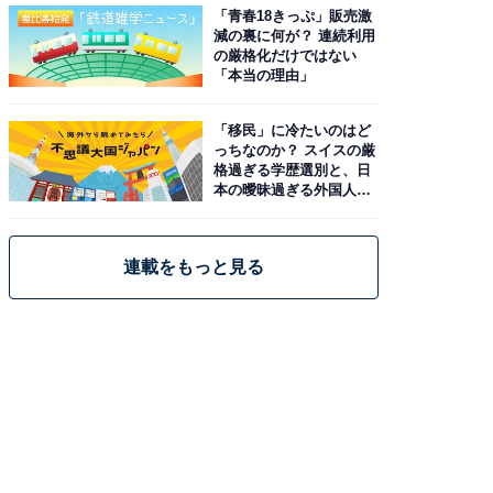
「青春18きっぷ」販売激
減の裏に何が？ 連続利用
の厳格化だけではない
「本当の理由」
「移民」に冷たいのはど
っちなのか？ スイスの厳
格過ぎる学歴選別と、日
本の曖昧過ぎる外国人政
策
連載をもっと見る