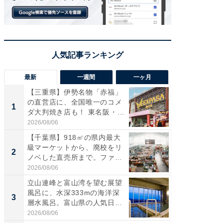
最新
一週間
一ヶ月
【三重県】伊勢名物「赤福」
【兵庫
の直営店に、全国唯一のコメ
ーメン
1
1
ダ大判焼き店も！ 東名阪・
再現した
伊...
道...
2026/08/06
2026/08/0
【千葉県】918㎡の県内最大
【三重
級マーケットから、廃校をリ
「鈴鹿天
2
2
ノベした直売所まで。ファ
は100
ー...
2026/08/06
2026/08/0
立山連峰と富山湾を望む展望
ステラ
風呂に、水深333mの海洋深
詰め放題
3
3
層水風呂。富山県の人気日
00円で「
帰...
2026/08/06
2026/08/0