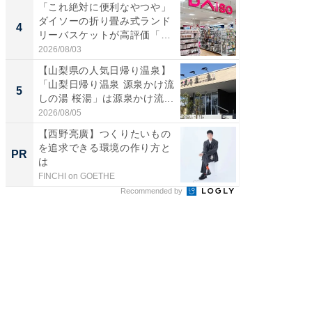
「これ絶対に便利なやつや」
「ミニオ
ダイソーの折り畳み式ランド
ッグ！ 
4
4
リーバスケットが高評価「使
ど、夏限
わ...
2026/08/03
2026/08/0
【山梨県の人気日帰り温泉】
【埼玉
「山梨日帰り温泉 源泉かけ流
「行田天
5
5
しの湯 桜湯」は源泉かけ流...
は和の
が...
2026/08/05
2026/08/0
【西野亮廣】つくりたいもの
GOETH
を追求できる環境の作り方と
を組み
PR
PR
は
FINCHI on GOETHE
FINCHI o
Recommended by