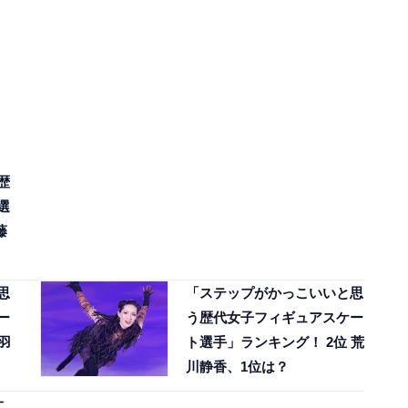
歴
選
藤
思
「ステップがかっこいいと思
ー
う歴代女子フィギュアスケー
羽
ト選手」ランキング！ 2位 荒
川静香、1位は？
オ