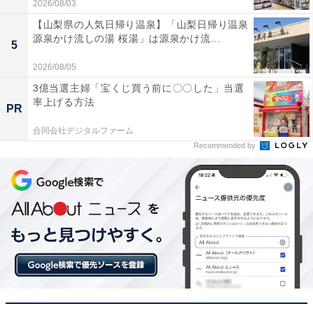
2026/08/03
【山梨県の人気日帰り温泉】「山梨日帰り温泉
源泉かけ流しの湯 桜湯」は源泉かけ流...
5
2026/08/05
3億当選主婦「宝くじ買う前に〇〇した」当選
率上げる方法
PR
合同会社デジタルファーム
Recommended by