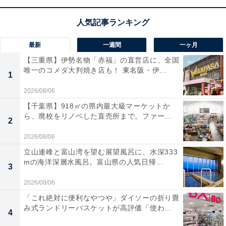
最新
一週間
一ヶ月
【三重県】伊勢名物「赤福」の直営店に、全国
唯一のコメダ大判焼き店も！ 東名阪・伊...
1
2026/08/06
【千葉県】918㎡の県内最大級マーケットか
ら、廃校をリノベした直売所まで。ファー...
2
2026/08/06
立山連峰と富山湾を望む展望風呂に、水深333
mの海洋深層水風呂。富山県の人気日帰...
3
2026/08/06
「これ絶対に便利なやつや」ダイソーの折り畳
み式ランドリーバスケットが高評価「使わ...
4