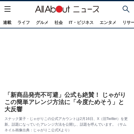
連載
ライフ
グルメ
社会
IT・ビジネス
エンタメ
リサ
「新商品発売不可避」公式も絶賛！ じゃがり
この簡単アレンジ方法に「今度ためそう」と
大反響
スナック菓子・じゃがりこの公式アカウントは2月16日、X（旧Twitter）を更
新。話題になっていたアレンジ方法を公開し、話題を呼んでいます。（サム
ネイル画像出典：じゃがりこ公式Xより）