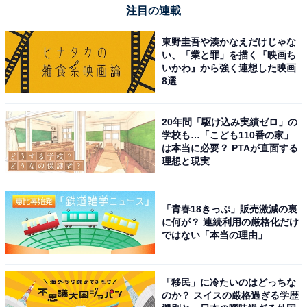
注目の連載
東野圭吾や湊かなえだけじゃな
い、「業と罪」を描く『映画ち
いかわ』から強く連想した映画
8選
20年間「駆け込み実績ゼロ」の
学校も…「こども110番の家」
は本当に必要？ PTAが直面する
理想と現実
「青春18きっぷ」販売激減の裏
に何が？ 連続利用の厳格化だけ
ではない「本当の理由」
「移民」に冷たいのはどっちな
のか？ スイスの厳格過ぎる学歴