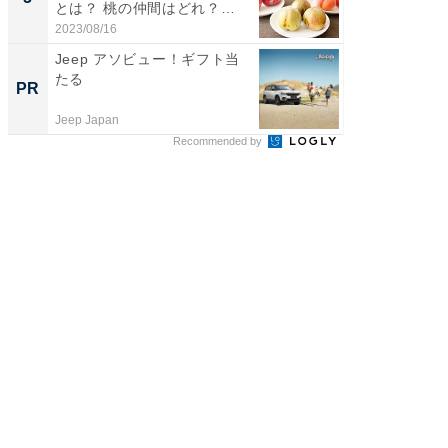
とは？ 桃の仲間はどれ？
タが登
味...
う...
2023/08/16
2026/08/0
Jeep アソビュー！ギフト当
すべて
たる
るその
PR
PR
Jeep Japan
COCO VIL
Recommended by