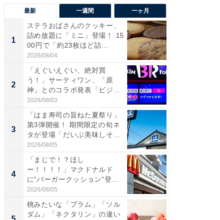
最新
一週間
一ヶ月
ステラおばさんのクッキー、
ステラ
詰め放題に「ミニ」登場！ 15
詰め放題
1
1
00円で「約23枚ほど詰...
00円で「
2026/08/04
2026/08/0
「えぐいえぐい、絶対買
「えぐ
う！」サーティワン、「原
う！」
2
2
神」とのコラボ発表「ビジュ
神」と
が神」「...
が神」「.
2026/08/03
2026/08/0
「はま寿司の旨ねた夏祭り」
「美味
第3弾開催！ 期間限定の旬ネ
間限定“
3
3
タが登場「だいぶ美味しそ
ステーキ
う...
2026/08/05
2026/07/3
「まじで！？ほし
「たま
ー！！！！」マクドナルド
グ、新作
4
4
に“バーガークッション”登場
ィ”登場
「これはなか...
2026/08/05
2026/08/0
桃みたいな「プラム」「ソル
「はま
ダム」「ネクタリン」の違い
第3弾開
5
5