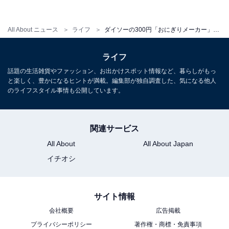
容器から離れやすくなっています。
All About ニュース
ライフ
ダイソーの300円「おにぎりメーカー」は、1490円の他社商品と全く一緒!?【使ってみた】
ライフ
話題の生活雑貨やファッション、お出かけスポット情報など、暮らしがもっ
と楽しく、豊かになるヒントが満載。編集部が独自調査した、気になる他人
のライフスタイル事情も公開しています。
関連サービス
All About
All About Japan
イチオシ
ダイソー・スリーピーのおにぎりメーカーのふた
サイト情報
ふたにも溝が入っています。この溝も他社のものとダイ
会社概要
広告掲載
ソー・スリーピーのものとで、全く違いはありません。
プライバシーポリシー
著作権・商標・免責事項