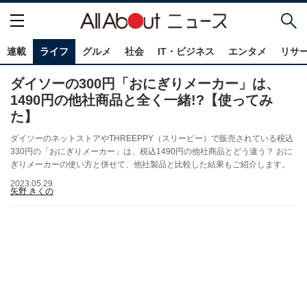
連載
ライフ
グルメ
社会
IT・ビジネス
エンタメ
リサ
ダイソーの300円「おにぎりメーカー」は、
1490円の他社商品と全く一緒!?【使ってみ
た】
ダイソーのネットストアやTHREEPPY（スリーピー）で販売されている税込
330円の「おにぎりメーカー」は、税込1490円の他社商品とどう違う？ おに
ぎりメーカーの使い方と併せて、他社製品と比較した結果もご紹介します。
2023.05.29
矢野 きくの