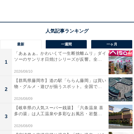
パッケージには株式会社大創産業と明記されている
最新
一週間
一ヶ月
「あぁぁぁ。かわいくて一生断捨離ムリ」ダイ
ソーのサンリオ日焼けシリーズが反響。全...
1
2026/08/10
【群馬県藤岡市】道の駅「ららん藤岡」は買い
物・グルメ・遊びが揃うスポット。全国で...
2
2026/08/09
【岐阜県の人気スーパー銭湯】「六条温泉 喜
多の湯」は人工温泉や多彩なお風呂・岩盤...
3
2026/08/09