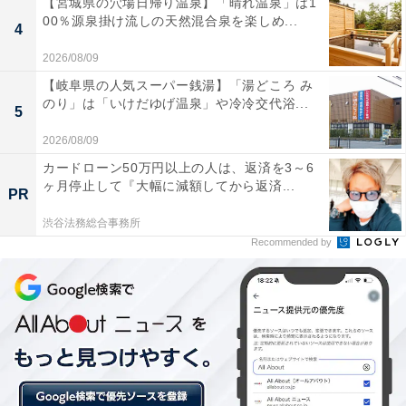
【宮城県の穴場日帰り温泉】「晴れ温泉」は1
00％源泉掛け流しの天然混合泉を楽しめ...
4
ダイソーと他社の「おにぎりメーカー」はどこが
2026/08/09
違う？
【岐阜県の人気スーパー銭湯】「湯どころ み
のり」は「いけだゆげ温泉」や冷冷交代浴...
5
筆者はしばらく前から他社のおにぎりメーカーを使って
2026/08/09
いました。価格は税込1490円のものです。大手通販サイ
カードローン50万円以上の人は、返済を3～6
トを見ても、おにぎりメーカーは1500円前後で売られて
ヶ月停止して『大幅に減額してから返済...
PR
いることが多いようです。
渋谷法務総合事務所
Recommended by
しかし、ダイソーの「おにぎりメーカー」は税込330円
とかなりお手頃。いったいどのようなところが違うの
か、筆者が以前より所有していたものと比較してみまし
た。