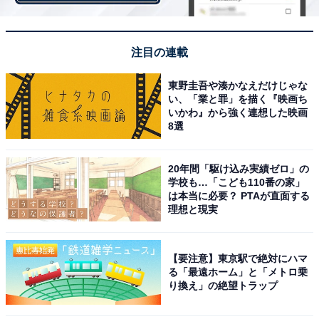
注目の連載
東野圭吾や湊かなえだけじゃな
い、「業と罪」を描く『映画ち
いかわ』から強く連想した映画
8選
20年間「駆け込み実績ゼロ」の
学校も…「こども110番の家」
左：税込1490円の他社商品、右：税込330円のダイソー・スリーピー商品
は本当に必要？ PTAが直面する
理想と現実
左が他社の1490円のおにぎりメーカーで、右が330円の
ダイソー・スリーピーのおにぎりメーカーです。画像で
2つ並べても違いは分かりませんよね。
【要注意】東京駅で絶対にハマ
る「最遠ホーム」と「メトロ乗
り換え」の絶望トラップ
実物を手に取っても違いは見つかりません。