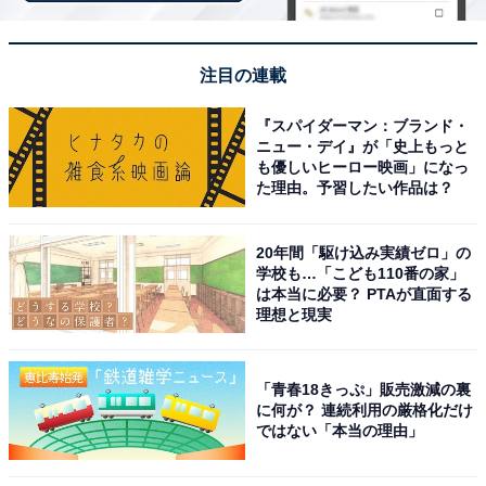
ちなみに1カップの容量は、「じゃがりこ細いやつ サラ
ダ」も「じゃがりこ」も同じ52グラムとなっています。
注目の連載
『スパイダーマン：ブランド・
ニュー・デイ』が「史上もっと
も優しいヒーロー映画」になっ
た理由。予習したい作品は？
20年間「駆け込み実績ゼロ」の
学校も…「こども110番の家」
は本当に必要？ PTAが直面する
理想と現実
「青春18きっぷ」販売激減の裏
に何が？ 連続利用の厳格化だけ
ではない「本当の理由」
どちらも1カップあたり52グラム