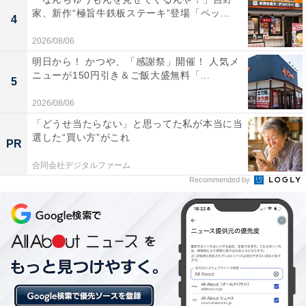
家、新作“極旨牛鉄板ステーキ”登場「ペッ...
4
2026/08/06
明日から！ かつや、「感謝祭」開催！ 人気メ
ニューが150円引き＆ご飯大盛無料「...
5
2026/08/06
「どうせ当たらない」と思ってた私が本当に当
選した“買い方”がこれ
PR
合同会社デジタルファーム
Recommended by
左「じゃがりこ細いやつ サラダ」 右「じゃがりこ たらこバター」
「じゃがりこ細いやつ サラダ」は「じゃがりこ」の70％
の細さだそう。確かに一回り細くなっていますね。