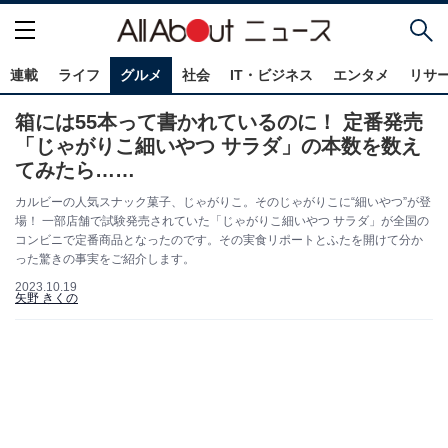
連載
ライフ
グルメ
社会
IT・ビジネス
エンタメ
リサ
箱には55本って書かれているのに！ 定番発売
「じゃがりこ細いやつ サラダ」の本数を数え
てみたら……
カルビーの人気スナック菓子、じゃがりこ。そのじゃがりこに“細いやつ”が登
場！ 一部店舗で試験発売されていた「じゃがりこ細いやつ サラダ」が全国の
コンビニで定番商品となったのです。その実食リポートとふたを開けて分か
った驚きの事実をご紹介します。
2023.10.19
矢野 きくの