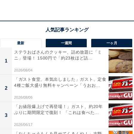
最新
一週間
一ヶ月
ステラおばさんのクッキー、詰め放題に「ミ
ニ」登場！ 1500円で「約23枚ほど詰...
1
2026/08/04
「ガスト食堂、本気出しました」ガスト、定食
4種ご飯大盛り無料キャンペーン「うおお...
2
左「じゃがりこ細いやつ サラダ」 右「じゃがりこ たらこバター」
2026/08/06
「じゃがりこ 細いやつ」がどれくらい細いのか、通常サ
「お値段爆上げで再登場！」ガスト、約20年
ぶりに期間限定で復刻！ 「これは食べた...
イズの「じゃがりこ」と比較してみました。上から見た
3
だけでも、左の「じゃがりこ細いやつ サラダ」の細さが
2026/06/17
分かりますね！
「なんちゅうもんを見せてくるんや！」吉野