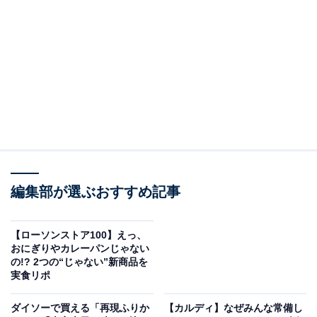
新商品として定番発売された「じゃがりこ細いやつ サラダ」
「じゃがりこ細いやつ サラダ」は、2022年に一部のコン
ビニでテスト発売されていたもので、SNSでも「新しい
じゃがりこが限定発売されているらしい」と囁かれてい
ました。
それがついに定番商品として、満を持しての発売となり
編集部が選ぶおすすめ記事
ました。
【ローソンストア100】えっ、
「じゃがりこ」はスティックタイプという形が故、その
おにぎりやカレーパンじゃない
の!? 2つの“じゃない”新商品を
製造過程で折れたり曲がったりしてしまうという課題が
実食リポ
ありました。「じゃがりこ細いやつ サラダ」は約4年の
歳月をかけ試行錯誤した末に誕生したそうです。
ダイソーで買える「再現ふりか
【カルディ】なぜみんな常備し