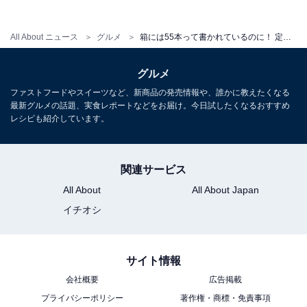
All About ニュース
グルメ
箱には55本って書かれているのに！ 定番発売「じゃがりこ細いやつ サラダ」の本数を数えてみたら……
グルメ
ファストフードやスイーツなど、新商品の発売情報や、誰かに教えたくなる
最新グルメの話題、実食レポートなどをお届け。今日試したくなるおすすめ
レシピも紹介しています。
関連サービス
ポリポリポリポリという食感
All About
All About Japan
イチオシ
「じゃがりこ細いやつ サラダ」は、何といってもポリポ
リ感が際立っています。ポリポリポリポリとリスのよう
に端から食べ続けたい食感です。そのポリポリのあとに
サイト情報
喉ごしでズンと来るじゃがいも本来の風味。これはクセ
会社概要
広告掲載
になりますね。止まりません。
プライバシーポリシー
著作権・商標・免責事項