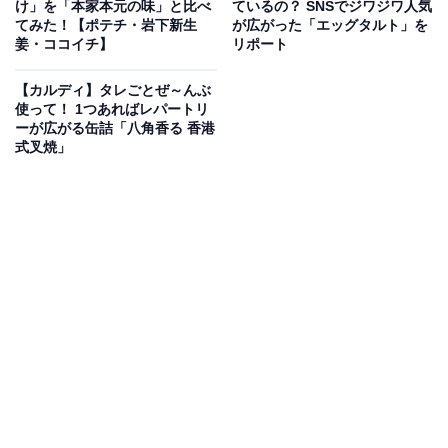
け」を「本家本元の味」と比べ
ているの？ SNSでジワジワ人気
てみた！【ポテチ・岩下新生
が広がった「エッグタルト」を
姜・ココイチ】
リポート
【カルディ】タレごとぜ～んぶ
使って！ 1つあればレパートリ
ーが広がる缶詰「八角香る 香港
式叉焼」
「じゃがりこ細いやつ サラダ」はどれくらい細
い？