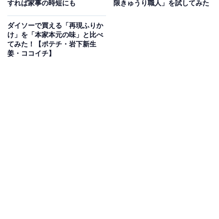
すれば家事の時短にも
限きゅうり職人」を試してみた
八角やシナモン、クローブ、花椒が香る五香粉などが入
った特製のタレもたっぷり入っています。缶から器にタ
ダイソーで買える「再現ふりか
け」を「本家本元の味」と比べ
レごと移し替え、電子レンジであたためるとさらに香り
てみた！【ポテチ・岩下新生
を楽しめます。もちろん加熱せずにそのままでも食べら
姜・ココイチ】
れます。