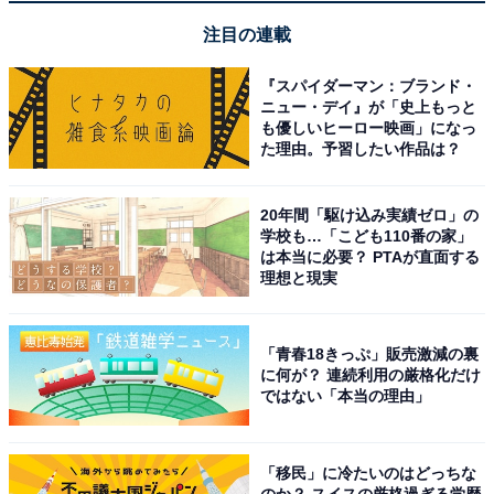
タレごと使うチャーハンがおすすめ
注目の連載
「八角香る 香港式叉焼（チャーシュー）」を使ったおす
『スパイダーマン：ブランド・
すめレシピのトップバッターは、チャーハンです。タレ
ニュー・デイ』が「史上もっと
ごと使うと、香辛料の効いた深みのある味のチャーハン
も優しいヒーロー映画」になっ
た理由。予習したい作品は？
に仕上がります。
20年間「駆け込み実績ゼロ」の
学校も…「こども110番の家」
は本当に必要？ PTAが直面する
理想と現実
「青春18きっぷ」販売激減の裏
に何が？ 連続利用の厳格化だけ
ではない「本当の理由」
「移民」に冷たいのはどっちな
のか？ スイスの厳格過ぎる学歴