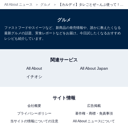
All About ニュース
グルメ
【カルディ】タレごとぜ～んぶ使って！ 1つあればレパートリーが広がる缶詰「八角香る 香港式叉焼」
白ごはんに乗せるだけでルーローハンの完成
八角が効いているので、ルーローハンもおすすめです。
グルメ
炊きたてのホカホカご飯に「八角香る 香港式叉焼（チャ
ファストフードやスイーツなど、新商品の発売情報や、誰かに教えたくなる
最新グルメの話題、実食レポートなどをお届け。今日試したくなるおすすめ
ーシュー）」を乗せるだけ。ゆでた青菜やゆで卵を乗せ
レシピも紹介しています。
ると、より本格的になりますよ。
「八角香る 香港式叉焼（チャーシュー）」で作る
関連サービス
ホットサンド
All About
All About Japan
イチオシ
サイト情報
会社概要
広告掲載
プライバシーポリシー
著作権・商標・免責事項
当サイトの情報についての注意
All About ニュースについて