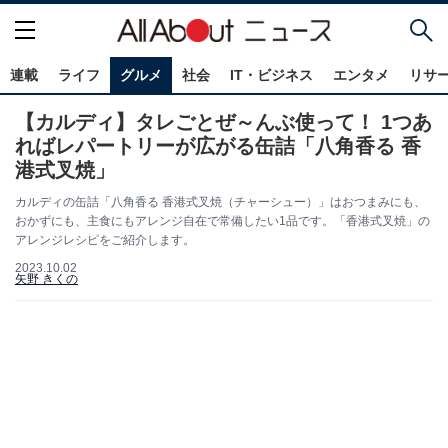
連載
ライフ
グルメ
社会
IT・ビジネス
エンタメ
リサ
【カルディ】タレごとぜ～んぶ使って！ 1つあ
ればレパートリーが広がる缶詰「八角香る 香
港式叉焼」
カルディの缶詰「八角香る 香港式叉焼（チャーシュー）」はおつまみにも、
おかずにも、主食にもアレンジ自在で常備したい1品です。「香港式叉焼」の
アレンジレシピをご紹介します。
2023.10.02
矢野 きくの