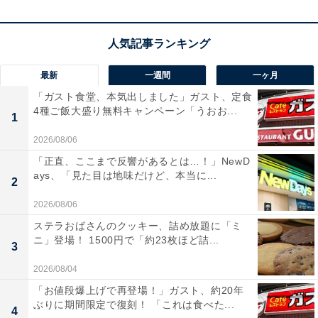
ゴロッとしたチャーシューも入っている
チャーシュー自体は大きさがさまざまで、とても大きな
塊が入っていることも。使う料理によってほぐしてつか
最新
一週間
一ヶ月
うのもおすすめです。
「ガスト食堂、本気出しました」ガスト、定食
4種ご飯大盛り無料キャンペーン「うおお...
1
2026/08/06
「正直、ここまで反響があるとは…！」NewD
ays、「見た目は地味だけど、本当に...
2
2026/08/06
ステラおばさんのクッキー、詰め放題に「ミ
ニ」登場！ 1500円で「約23枚ほど詰...
3
2026/08/04
「お値段爆上げで再登場！」ガスト、約20年
ぶりに期間限定で復刻！ 「これは食べた...
4