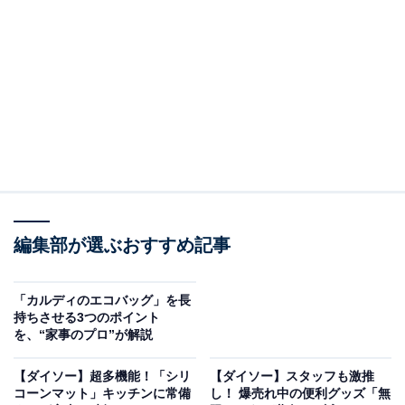
カルディ 「八角香る 香港式叉焼（チャーシュー）」
「八角香る 香港式叉焼（チャーシュー）」、お値段は税
込383円、1個あたり105グラム入りです。
編集部が選ぶおすすめ記事
「カルディのエコバッグ」を長
持ちさせる3つのポイント
を、“家事のプロ”が解説
【ダイソー】超多機能！「シリ
【ダイソー】スタッフも激推
タレと一緒に缶詰になっている
コーンマット」キッチンに常備
し！ 爆売れ中の便利グッズ「無