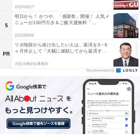
2026/06/17
明日から！ かつや、「感謝祭」開催！ 人気メ
「八角香る 香港式叉焼（チャーシュー）」で作る
ニューが150円引き＆ご飯大盛無料「...
5
チャーハン
2026/08/06
リボ地獄から抜け出したい人は、返済を3～6
ヶ月停止して『大幅に減額してから返済す...
PR
渋谷法務総合事務所
Recommended by