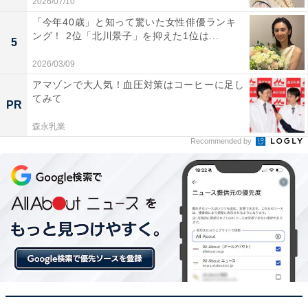
2026/07/10
「今年40歳」と知って驚いた女性俳優ランキ
ング！ 2位「北川景子」を抑えた1位は...
5
2026/03/09
アマゾンで大人気！血圧対策はコーヒーに足し
てみて
PR
こちらもおすすめ
森永乳業
幸福度が高い「宮城県の駅」ランキング！ 2位
Recommended by
「西塩釜（JR仙石線）」を抑えた1位は？
1
2