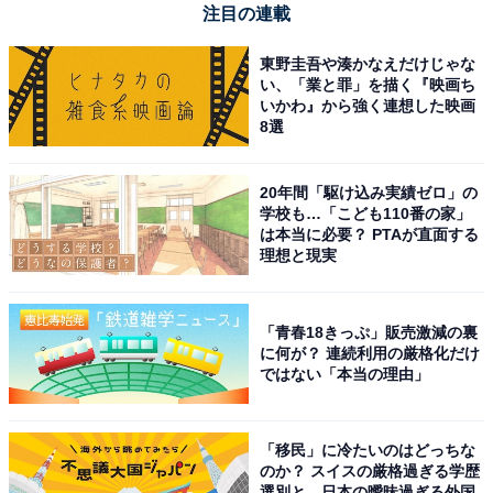
注目の連載
東野圭吾や湊かなえだけじゃな
い、「業と罪」を描く『映画ち
いかわ』から強く連想した映画
8選
20年間「駆け込み実績ゼロ」の
学校も…「こども110番の家」
は本当に必要？ PTAが直面する
理想と現実
「青春18きっぷ」販売激減の裏
に何が？ 連続利用の厳格化だけ
ではない「本当の理由」
「移民」に冷たいのはどっちな
のか？ スイスの厳格過ぎる学歴
選別と、日本の曖昧過ぎる外国