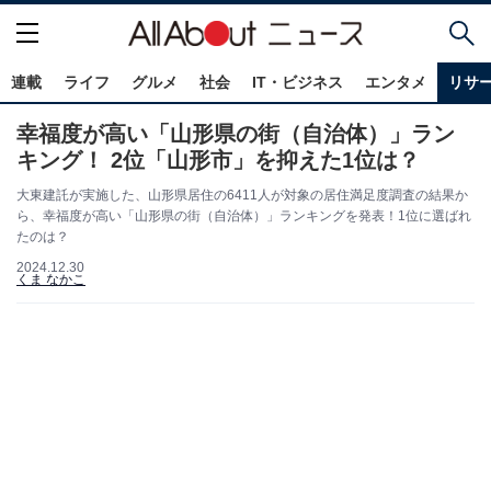
連載
ライフ
グルメ
社会
IT・ビジネス
エンタメ
リサ
幸福度が高い「山形県の街（自治体）」ラン
キング！ 2位「山形市」を抑えた1位は？
大東建託が実施した、山形県居住の6411人が対象の居住満足度調査の結果か
ら、幸福度が高い「山形県の街（自治体）」ランキングを発表！1位に選ばれ
たのは？
2024.12.30
くま なかこ