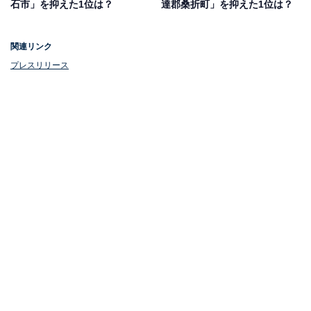
石市」を抑えた1位は？
達郡桑折町」を抑えた1位は？
関連リンク
プレスリリース
1位：天童市
1位にランクインしたのは、天童市です。将棋駒とラ・
フランスの生産量日本一を誇り、温泉施設が豊富にあり
ます。
県内13市の中で最小ながら、商業施設や医療機関などの
都市機能が充実。東京から飛行機で約70分と交通アクセ
スも良好で、首都圏からの日帰りも可能です。