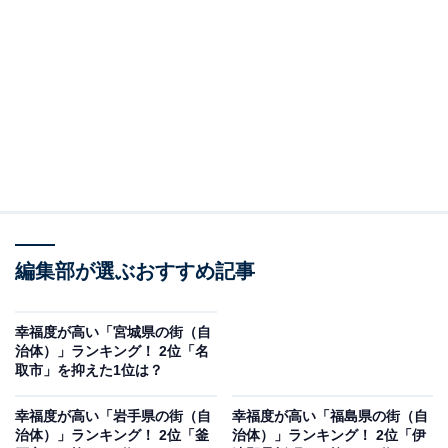
2位：山形市
2位にランクインしたのは、山形市です。観光地が豊富
で、温泉地として知られる「蔵王」や松尾芭蕉ゆかりの
山寺こと「宝珠山立石寺」などが有名。
さまざまな文化が栄えており、日本で初めて「ユネスコ
創造都市ネットワーク」の映画分野に加盟。オーケスト
ラや茶の文化、やまがた舞子なども高い評価を得ていま
編集部が選ぶおすすめ記事
す。
幸福度が高い「宮城県の街（自
治体）」ランキング！ 2位「名
取市」を抑えた1位は？
幸福度が高い「岩手県の街（自
幸福度が高い「福島県の街（自
治体）」ランキング！ 2位「釜
治体）」ランキング！ 2位「伊