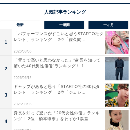
この記事の筆者：くま なかこ プロフィール
編集プロダクション出身のフリーランスエディター。編
集・執筆・校閲・SNS運用担当として月間120本以上の
最新
一週間
一ヶ月
コンテンツ制作に携わっています。得意なジャンルはラ
「パフォーマンスがすごいと思うSTARTO社タ
イフスタイル・金融・育児・エンタメ関連。
レント」ランキング！ 2位「佐久間...
1
2026/08/06
10位までの全ランキング結果を見
「背まで高いと思わなかった」“身長を知って
次ページ
驚いた40代男性俳優”ランキング！ 1...
る
2
2026/06/13
ギャップがあると思う「STARTO社の30代タ
レント」ランキング！ 2位「ジェシ...
3
2026/08/06
身長を知って驚いた「20代女性俳優」ランキ
ング！ 2位「橋本環奈」をわずか1票差...
4