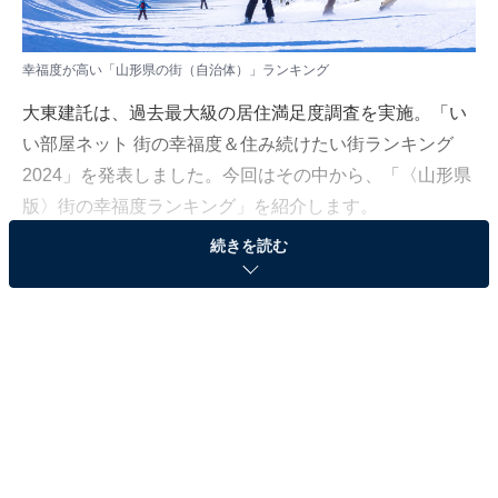
幸福度が高い「山形県の街（自治体）」ランキング
大東建託は、過去最大級の居住満足度調査を実施。「い
い部屋ネット 街の幸福度＆住み続けたい街ランキング
2024」を発表しました。今回はその中から、「〈山形県
版〉街の幸福度ランキング」を紹介します。
続きを読む
なお山形県の「街の幸福度（自治体）」ランキングは、
山形県居住の20歳以上の男女を対象に調査を実施し、
2020～2024年の回答6411人分を累計して集計（一部の
回答のみ2019年を追加、回答者に重複なし）。回答者が
50人以上の自治体を対象としています。
＞10位までの全ランキング
結果