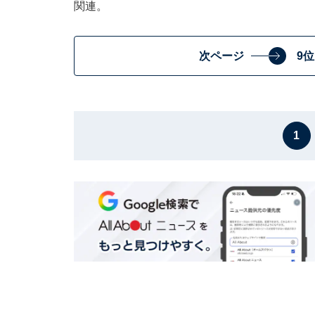
関連。
次ページ
9
1