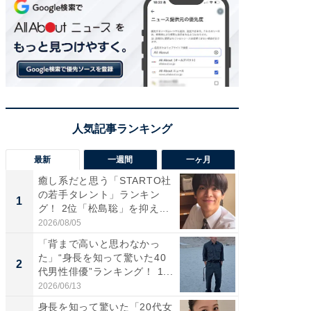
最新
一週間
一ヶ月
癒し系だと思う「STARTO社
「癒し系
の若手タレント」ランキン
タレント
1
1
グ！ 2位「松島聡」を抑え...
「井ノ原
2026/08/05
2026/08/0
「背まで高いと思わなかっ
ギャップ
た」“身長を知って驚いた40
RTO社
2
2
代男性俳優”ランキング！ 1...
キング！
2026/06/13
2026/08/0
身長を知って驚いた「20代女
癒し系だ