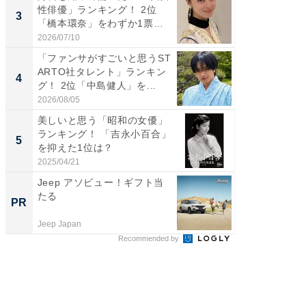
性俳優」ランキング！ 2位
の若手
3
3
「橋本環奈」をわずか1票
グ！ 2
差...
2026/07/10
2026/08/0
「ファンサがすごいと思うST
「ギャッ
ARTO社タレント」ランキン
RTO社
4
4
グ！ 2位「中島健人」を...
グ！ 2
2026/08/05
2026/07/3
美しいと思う「昭和の女優」
「世界で
ランキング！ 「吉永小百合」
ARTO
5
5
を抑えた1位は？
グ！ 2
2025/04/21
2026/08/0
Jeep アソビュー！ギフト当
宿探し
たる
計画。 
PR
PR
Jeep Japan
リゾート
Recommended by