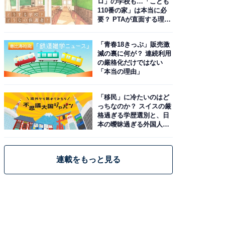
ロ」の学校も…「こども
110番の家」は本当に必
要？ PTAが直面する理想
と現実
「青春18きっぷ」販売激
減の裏に何が？ 連続利用
の厳格化だけではない
「本当の理由」
「移民」に冷たいのはど
っちなのか？ スイスの厳
格過ぎる学歴選別と、日
本の曖昧過ぎる外国人政
策
連載をもっと見る