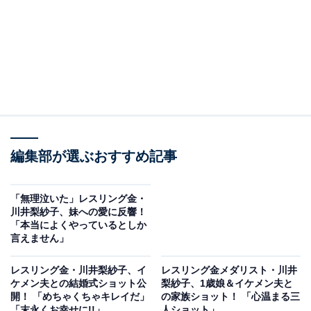
編集部が選ぶおすすめ記事
「無理泣いた」レスリング金・
川井梨紗子、妹への愛に反響！
「本当によくやっているとしか
言えません」
レスリング金・川井梨紗子、イ
レスリング金メダリスト・川井
ケメン夫との結婚式ショット公
梨紗子、1歳娘＆イケメン夫と
開！ 「めちゃくちゃキレイだ」
の家族ショット！ 「心温まる三
「末永くお幸せに!!」
人ショット」