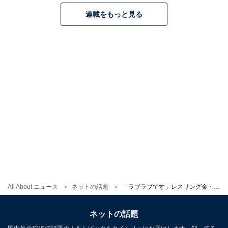
連載をもっと見る
All About ニュース
ネットの話題
「ラブラブです」レスリング金・川井友香子、夫との美男美女ウエディングフォト！ 「綺麗すぎます！」
ネットの話題