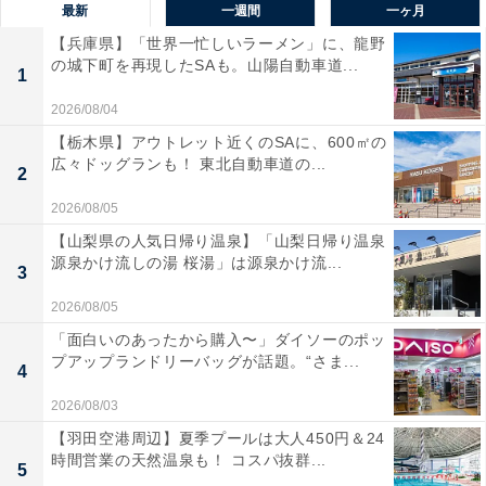
最新
一週間
一ヶ月
【兵庫県】「世界一忙しいラーメン」に、龍野
の城下町を再現したSAも。山陽自動車道...
1
2026/08/04
【栃木県】アウトレット近くのSAに、600㎡の
広々ドッグランも！ 東北自動車道の...
2
2026/08/05
【山梨県の人気日帰り温泉】「山梨日帰り温泉
源泉かけ流しの湯 桜湯」は源泉かけ流...
3
2026/08/05
「面白いのあったから購入〜」ダイソーのポッ
プアップランドリーバッグが話題。“さま...
4
2026/08/03
【羽田空港周辺】夏季プールは大人450円＆24
時間営業の天然温泉も！ コスパ抜群...
5