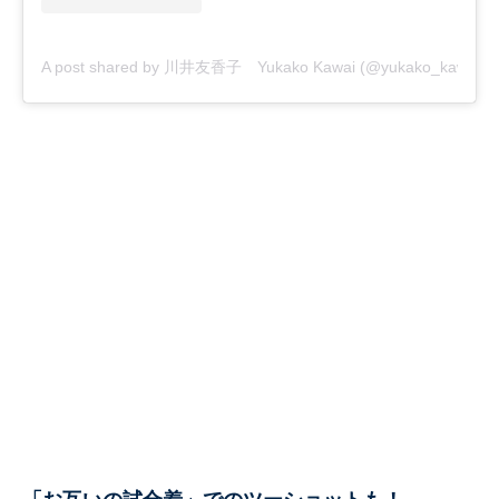
A post shared by 川井友香子 Yukako Kawai (@yukako_kawai27