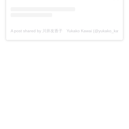
A post shared by 川井友香子 Yukako Kawai (@yukako_kawai27