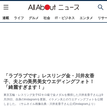
連載
ライフ
グルメ
社会
IT・ビジネス
エンタメ
リサ
「ラブラブです」レスリング金・川井友香
子、夫との美男美女ウエディングフォト！
「綺麗すぎます！」
東京五輪・レスリング女子62キロ級で金メダルを獲得した川井友香子さんは9
月26日、自身のInstagramを更新。イケメン夫とのウエディングフォトを公開
しました。（サムネイル画像出典：川井友香子さん公式Instagramより）