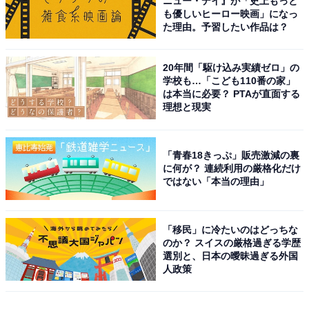
ニュー・デイ』が「史上もっと
も優しいヒーロー映画」になっ
た理由。予習したい作品は？
20年間「駆け込み実績ゼロ」の
学校も…「こども110番の家」
は本当に必要？ PTAが直面する
理想と現実
「青春18きっぷ」販売激減の裏
に何が？ 連続利用の厳格化だけ
ではない「本当の理由」
「移民」に冷たいのはどっちな
のか？ スイスの厳格過ぎる学歴
選別と、日本の曖昧過ぎる外国
人政策