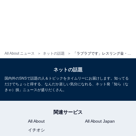
All About ニュース
ネットの話題
「ラブラブです」レスリング金・川井友香子、夫との美男美女ウエディングフォト！ 「綺麗すぎます！」
ネットの話題
国内外のSNSで話題の人＆トピックをタイムリーにお届けします。知ってる
だけでちょっと得する、なんだか楽しい気分になれる、ネット発「知ら（な
きゃ）損」ニュースが盛りだくさん。
関連サービス
All About
All About Japan
イチオシ