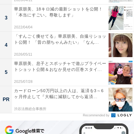
2026/04/12
華原朋美、18キロ減の最新ショットを公開！
「本当にすごい。尊敬します」
3
2022/04/04
「すんごく痩せてる」華原朋美、自撮りショッ
ト公開！ 「昔の朋ちゃんみたい」「なん...
4
2026/05/11
華原朋美、息子とスポッチャで遊ぶプライベー
トショット公開＆おなか見せの圧巻スタイ...
5
2025/07/28
カードローン50万円以上の人は、返済を3～6
ヶ月停止して『大幅に減額してから返済...
PR
渋谷法務総合事務所
Recommended by