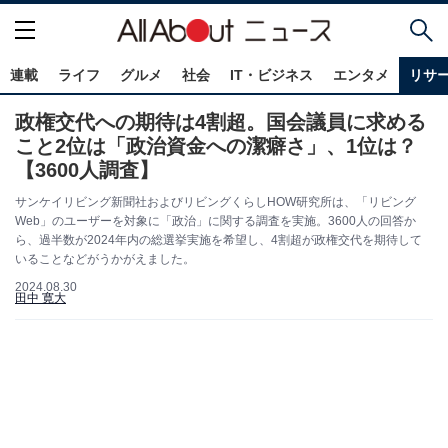
連載
ライフ
グルメ
社会
IT・ビジネス
エンタメ
リサ
政権交代への期待は4割超。国会議員に求める
こと2位は「政治資金への潔癖さ」、1位は？
【3600人調査】
サンケイリビング新聞社およびリビングくらしHOW研究所は、「リビング
Web」のユーザーを対象に「政治」に関する調査を実施。3600人の回答か
ら、過半数が2024年内の総選挙実施を希望し、4割超が政権交代を期待して
いることなどがうかがえました。
2024.08.30
田中 寛大