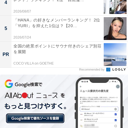
4
観」が上位に
2026/08/07
「HANA」の好きなメンバーランキング！ 2位
新たに選出される国会議員に期待する資質としては、
「YURI」を抑えた1位は？【20...
「実行力・推進力」「政治資金や倫理などに対する潔癖
5
さ」「優れた性格・人格」が上位を占めました。また、
2026/07/24
「国際感覚・外交力」「リーダーシップ」も高く評価さ
全国の絶景ポイントにサウナ付きのシェア別荘
を展開
れており、国民は倫理観が高く、行動力のある政治家を
PR
求めていることがうかがえます。
COCO VILLA on GOETHE
Recommended by
自由記述回答からは、「政治の若返り」「清廉性の確
保」「実行力と多様性の理解」といった具体的な期待が
浮かび上がりました。
次ページ
13位までのランキング結果を見る