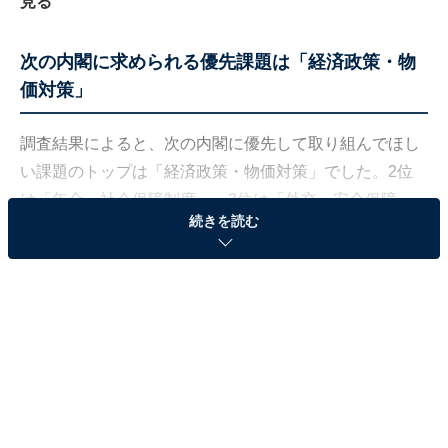
見る
次の内閣に求められる優先課題は「経済政策・物
価対策」
調査結果によると、次の内閣に優先して取り組んでほし
い課題のトップは「経済政策・物価対策」でした。2位
は「年金・社会保障制度」、3位は「外交・安全保障」
続きを読む
と続きました。
回答者の多くが、個人の生活に直結する課題を重視する
傾向が見られましたが、同時に不安定な世界情勢を反映
した外交・安全保障への関心も高くなっています。