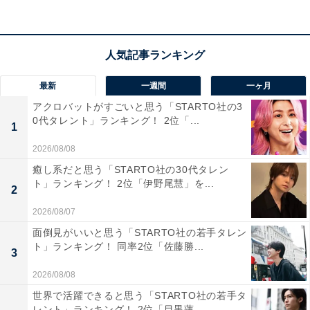
（19.8％）を上回りました。ただし、「わからない・ど
ちらとも言えない」も37.7％と高く、今後の情報次第で
有権者の判断が大きく変わる可能性があります。
最新
一週間
一ヶ月
アクロバットがすごいと思う「STARTO社の3
0代タレント」ランキング！ 2位「...
1
2026/08/08
癒し系だと思う「STARTO社の30代タレン
ト」ランキング！ 2位「伊野尾慧」を...
2
2026/08/07
面倒見がいいと思う「STARTO社の若手タレン
ト」ランキング！ 同率2位「佐藤勝...
3
2026/08/08
世界で活躍できると思う「STARTO社の若手タ
国会議員に期待される資質、「実行力」と「倫理
レント」ランキング！ 2位「目黒蓮...