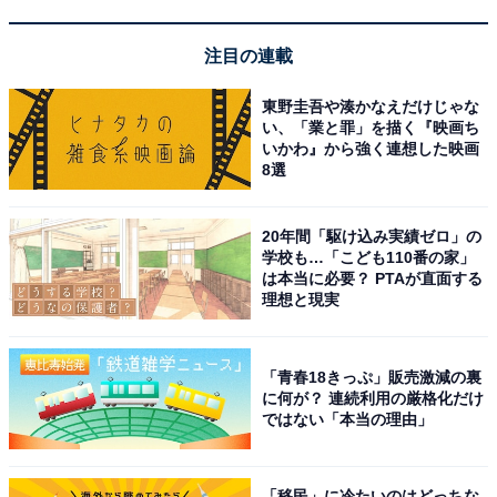
注目の連載
東野圭吾や湊かなえだけじゃな
い、「業と罪」を描く『映画ち
いかわ』から強く連想した映画
8選
20年間「駆け込み実績ゼロ」の
学校も…「こども110番の家」
は本当に必要？ PTAが直面する
理想と現実
「青春18きっぷ」販売激減の裏
こちらもおすすめ
に何が？ 連続利用の厳格化だけ
【投票率69.28％！】15年前の「2009年8月30
ではない「本当の理由」
日」は民主党が「政権交代」を果たした日【戦
後初】
「移民」に冷たいのはどっちな