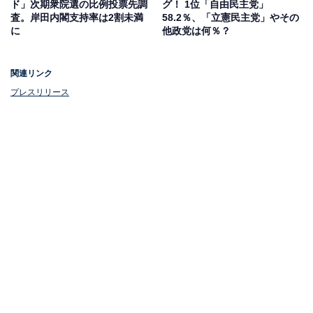
ド」次期衆院選の比例投票先調
グ！ 1位「自由民主党」
査。岸田内閣支持率は2割未満
58.2％、「立憲民主党」やその
に
他政党は何％？
関連リンク
プレスリリース
次の衆議院議員選挙の時期はいつごろが良いと思うか
調査によると、次の衆議院議員選挙の時期について、
「2024年内」を含む早期の実施を望む回答が過半数を占
めました。
また、次の政権については「政権交代を期待する」が
42.6％となり、「自公政権の継続を期待する」