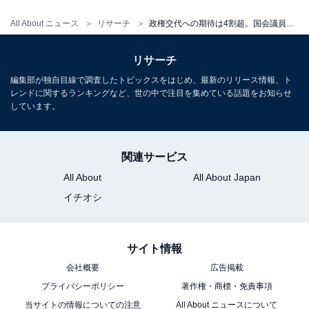
All About ニュース
リサーチ
政権交代への期待は4割超。国会議員に求めること2位は「政治資金への潔癖さ」、1位は？【3600人調査】
リサーチ
編集部が独自目線で調査したトピックスをはじめ、最新のリリース情報、ト
レンドに関するランキングなど、世の中で注目を集めている話題をお知らせ
しています。
関連サービス
All About
All About Japan
イチオシ
サイト情報
会社概要
広告掲載
プライバシーポリシー
著作権・商標・免責事項
当サイトの情報についての注意
All About ニュースについて