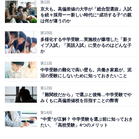
第1回
京大も。高偏差値の大学が「総合型選抜」入試
を続々採用ーー新しい時代に“成功する子”の親
は何が違うのか
第10回
多様化する中学受験…実施校が爆増した「新タ
イプ入試」「英語入試」に受かるのはどんな子
か
第11回
中学受験の難化で高い壁も。共働き家庭が、泥
沼の受験にしないために知っておきたいこと
第12回
「難関校だから」で選ぶと後悔…中学受験でや
みくもに高偏差値校を目指すことの弊害
やる気を見せない子どもにイライラしていませんか？
第14回
・頑張っているのに、子どもの成績がなかなか伸びない
“中受”が正解？ 中学受験を選ぶ前に知っておき
・他の子と比べて、子どもの成績にムラがある
たい、「高校受験」4つのメリット
・子どもが自分で受験を始めたのに、やる気にならない