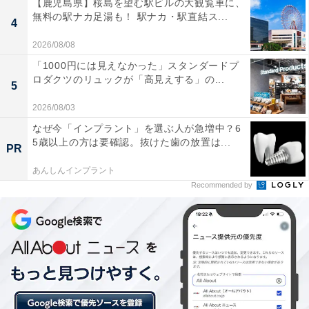
【鹿児島県】桜島を望む駅ビルの大観覧車に、
り高いということがわかりました。
無料の駅ナカ足湯も！ 駅ナカ・駅直結ス...
4
当然の結果と言えるかもしれませんが、自分で決めた軸
2026/08/08
（動機）をベースに、受験に向かうことで成績も上がり
「1000円には見えなかった」スタンダードプ
ロダクツのリュックが「高見えする」の...
やすくなるといえるでしょう。
5
2026/08/03
なぜ今「インプラント」を選ぶ人が急増中？6
「軸」を作れば、みるみるうちに
次ページ
5歳以上の方は要確認。抜けた歯の放置は...
親子ゲンカが減っていく
PR
あんしんインプラント
Recommended by