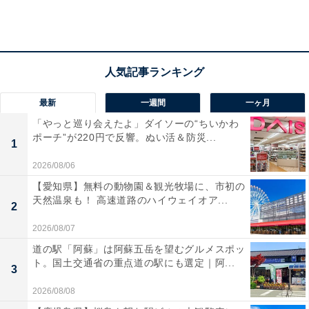
子どもが最もやる気になるのは、「親の言いなり」では
なく、自分でどういう受験にするか自発的に決めたとき
です。
自発的に決められれば、ときには疲れてダレたり、モチ
最新
一週間
一ヶ月
ベーションが低下したりすることもあるでしょうが、ま
「やっと巡り会えたよ」ダイソーの“ちいかわ
ポーチ”が220円で反響。ぬい活＆防災...
た復活できます。
1
2026/08/06
また、受験軸を決めることは、受験勉強の理由（動機）
【愛知県】無料の動物園＆観光牧場に、市初の
を決めることでもあります。
天然温泉も！ 高速道路のハイウェイオア...
2
2026/08/07
勉強の動機と成績には深い関係があるのをご存じでしょ
道の駅「阿蘇」は阿蘇五岳を望むグルメスポッ
うか。ある調査では、「勉強をすることが楽しいから」
ト。国土交通省の重点道の駅にも選定｜阿...
3
「自分の夢をかなえたいから」などの自律的な動機で勉
2026/08/08
強する子どもの成績が、動機がないまま勉強をする子よ