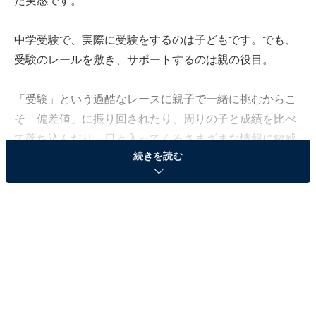
た実感です。
中学受験で、実際に受験をするのは子どもです。でも、
受験のレールを敷き、サポートするのは親の役目。
「受験」という過酷なレースに親子で一緒に挑むからこ
そ「偏差値」に振り回されたり、周りの子と成績を比べ
て落ち込んだり。日々入ってくるさまざまな情報に敏感
続きを読む
になってしまい、家族間ですれ違いが起き、何のために
受験しているのかわからなくなっていく……。こうして
「中学受験の沼」にハマる親子を何組も見てきました。
だからこそ、中学受験を成功させるためには「何のため
に受験するのか」という「受験軸」が欠かせません。
この受験軸さえ見失わなければ、どんな結果になっても