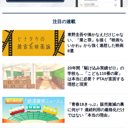
注目の連載
東野圭吾や湊かなえだけじゃな
前の記事
次の記事
い、「業と罪」を描く『映画ち
いかわ』から強く連想した映画
第12回
第14回
8選
「難関校だから」で選ぶと後
“中受”が正解？ 中学受験を選ぶ
悔…中学受験でやみくもに高偏
前に知っておきたい、「高校受
差値校を目指すことの弊害
験」4つのメリット
20年間「駆け込み実績ゼロ」の
学校も…「こども110番の家」
は本当に必要？ PTAが直面する
理想と現実
1
2
3
「青春18きっぷ」販売激減の裏
に何が？ 連続利用の厳格化だけ
ではない「本当の理由」