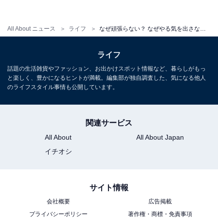
All About ニュース
ライフ
なぜ頑張らない？ なぜやる気を出さない？…中学受験の親がイライラから解放される、とっておきの方法
ライフ
話題の生活雑貨やファッション、お出かけスポット情報など、暮らしがもっ
と楽しく、豊かになるヒントが満載。編集部が独自調査した、気になる他人
のライフスタイル事情も公開しています。
関連サービス
All About
All About Japan
イチオシ
サイト情報
会社概要
広告掲載
プライバシーポリシー
著作権・商標・免責事項