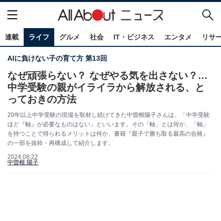
連載
ライフ
グルメ
社会
IT・ビジネス
エンタメ
リサ
AIに負けない子の育て方 第13回
なぜ頑張らない？ なぜやる気を出さない？…
中学受験の親がイライラから解放される、と
っておきの方法
20年以上中学受験の現場を取材し続けてきた中曽根陽子さんは、「中学受験
ほど『軸』が必要なものはない」といいます。その「軸」とは何か、「軸」
を持つことで得られるメリットは何か、書籍『親子で勝ち取る最高の合格』
の一部を抜粋・再構成して紹介します。
2024.08.22
中曽根 陽子