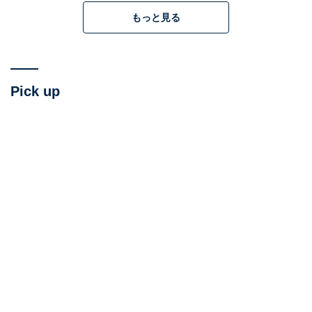
姿にイライラ…
もっと見る
・受験や生活のことで、親子でケンカが絶えない
受験軸をつくると、こうした悩みも消えるといったら、
驚かれるでしょうか。 なぜ、受験軸によって悩みが消え
Pick up
ていくのか。順を追って説明していきますね。
まず、受験軸は「何のために受験をするか」「どう受験
するか」という家庭での軸です。拙著
『親子で勝ち取る最高の合格』
で詳しくお話ししていま
すが、この軸は必ず子どもと一緒に決めます。
一緒に決める、つまり一部であっても「子どもが自己決
定すること」で、子どものやる気が出るようになりま
す。すると「子どもがやる気にならない」という悩みが
消えていくのです。