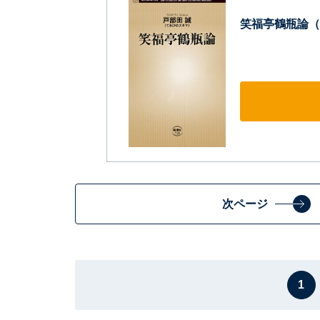
笑福亭鶴瓶論（
次ページ
1