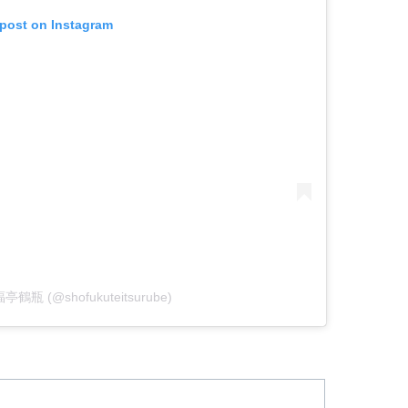
 post on Instagram
笑福亭鶴瓶 (@shofukuteitsurube)