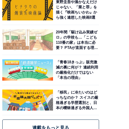
東野圭吾や湊かなえだけ
じゃない、「業と罪」を
描く『映画ちいかわ』か
ら強く連想した映画8選
20年間「駆け込み実績ゼ
ロ」の学校も…「こども
110番の家」は本当に必
要？ PTAが直面する理想
と現実
「青春18きっぷ」販売激
減の裏に何が？ 連続利用
の厳格化だけではない
「本当の理由」
「移民」に冷たいのはど
っちなのか？ スイスの厳
格過ぎる学歴選別と、日
本の曖昧過ぎる外国人政
策
連載をもっと見る