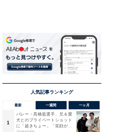
最新
一週間
一ヶ月
バレー・髙橋藍選手、兄＆愛
「さす
犬とのプライベートショット
は」高
1
1
に「超きちょー」「笑顔が見
災地を
れ...
「カ...
2026/03/08
2026/08/0