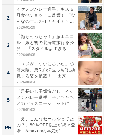
イケメンバレー選手、キス＆
「え、
耳食べショットに反響！ 「な
芸人、2
2
2
んなのーこのイチャイチャ
エットに
感...
2026/01/29
2026/08/0
「顔ちっっちゃ！」藤田ニコ
「脚が
ル、娘と初の北海道旅行を公
横川尚
3
3
開！ 「スタイルよすぎる
ムキな姿
よ〜...
刃...
2026/08/08
2026/08/0
「ユメが、ついに歩いた」杉
「脳がバ
浦太陽、第5子が“立っち”に挑
装姿が話
4
4
戦する姿を披露！ 「出来...
のお父さ
2026/08/04
2026/08/0
「足長いし子煩悩だし」イケ
「急に
メンバレー選手、子どもたち
る」広
5
5
とのディズニーショットに
ョット
「か...
た」の..
2026/01/03
2026/08/0
「え、こんなセールやってた
「え、
の？」80％OFF以上が続々登
の？」8
PR
PR
場！Amazonの本気が...
場！Ama