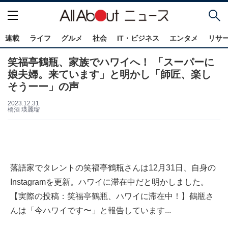
連載
ライフ
グルメ
社会
IT・ビジネス
エンタメ
リサ
笑福亭鶴瓶、家族でハワイへ！ 「スーパーに
娘夫婦。来ています」と明かし「師匠、楽し
そうーー」の声
2023.12.31
橋酒 瑛麗瑠
落語家でタレントの笑福亭鶴瓶さんは12月31日、自身の
Instagramを更新。ハワイに滞在中だと明かしました。
【実際の投稿：笑福亭鶴瓶、ハワイに滞在中！】鶴瓶さ
んは「今ハワイです〜」と報告しています...