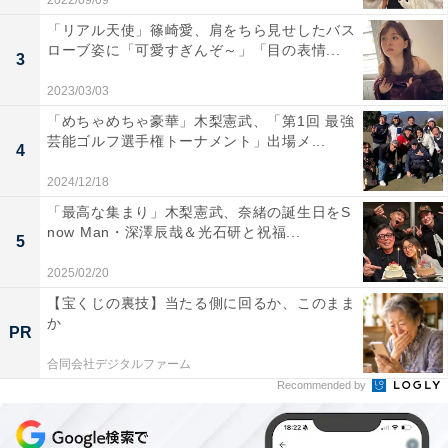
2022/09/09
「リアル天使」篠崎愛、肩をちら見せしたバス
ローブ姿に「可愛すぎんぞ～」「目の表情...
3
2023/03/03
「めちゃめちゃ豪華」木梨憲武、「第1回 最強
芸能ゴルフ選手権トーナメント」出場メ...
4
2024/12/18
「最高な集まり」木梨憲武、奈緒の誕生日をS
now Man・深澤辰哉＆光石研と祝福...
5
2025/02/20
【宝くじの裏技】当たる側に回るか、このまま
か
PR
合同会社デジタルファーム
Recommended by