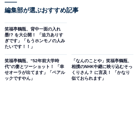
編集部が選ぶおすすめ記事
笑福亭鶴瓶、背中一面の入れ
墨!? を大公開！ 「迫力ありす
ぎです」「もうホンモノの人み
たいです！！」
笑福亭鶴瓶、“52年前大学時
「なんのことや」笑福亭鶴瓶、
代”の妻とツーショット！ 「幸
相撲のNHK中継に映り込むそっ
せオーラが出てます」「ペアル
くりさん？ に言及！ 「かなり
ックですやん」
似ておられます」