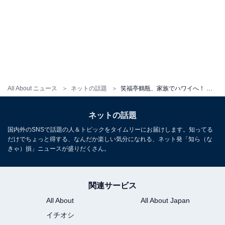
All About ニュース
ネットの話題
笑福亭鶴瓶、家族でハワイへ！ 「スーパーに娘夫婦。来ています」と明かし「師匠、楽しそうーー」の声
ネットの話題
国内外のSNSで話題の人＆トピックをタイムリーにお届けします。知ってる
だけでちょっと得する、なんだか楽しい気分になれる、ネット発「知ら（な
きゃ）損」ニュースが盛りだくさん。
関連サービス
All About
All About Japan
イチオシ