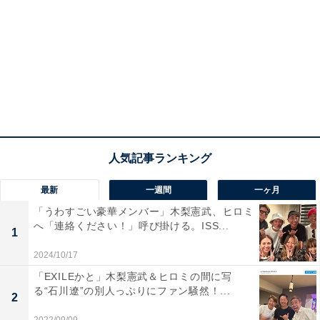
最新
一週間
一ヶ月
「うわすごい豪華メンバー」木梨憲武、ヒロミ
へ「連絡ください！」呼び掛ける。ISS...
1
2024/10/17
「EXILEかと」木梨憲武＆ヒロミの間に写
る“石川遼”の別人っぷりにファン騒然！...
2