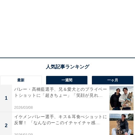
最新
一週間
一ヶ月
バレー・髙橋藍選手、兄＆愛犬とのプライベー
トショットに「超きちょー」「笑顔が見れ...
1
2026/03/08
イケメンバレー選手、キス＆耳食べショットに
反響！ 「なんなのーこのイチャイチャ感...
2