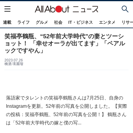
連載
ライフ
グルメ
社会
IT・ビジネス
エンタメ
リサ
笑福亭鶴瓶、“52年前大学時代”の妻とツーシ
ョット！ 「幸せオーラが出てます」「ペアル
ックですやん」
2023.07.26
橋酒 瑛麗瑠
落語家でタレントの笑福亭鶴瓶さんは7月25日、自身の
Instagramを更新。52年前の写真を公開しました。【実際
の投稿：笑福亭鶴瓶、52年前の写真を公開！】 鶴瓶さん
は「52年前大学時代の嫁と僕の写...