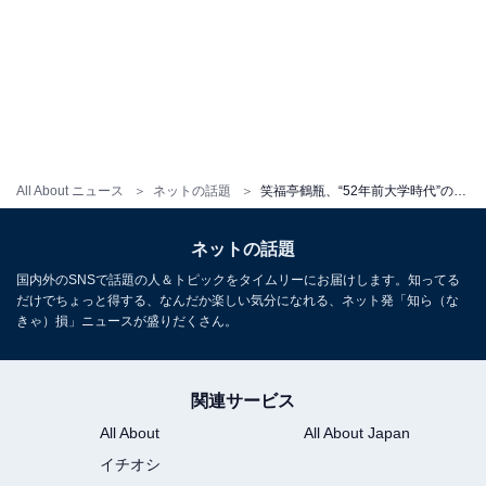
All About ニュース
ネットの話題
笑福亭鶴瓶、“52年前大学時代”の妻とツーショット！ 「幸せオーラが出てます」「ペアルックですやん」
ネットの話題
国内外のSNSで話題の人＆トピックをタイムリーにお届けします。知ってる
だけでちょっと得する、なんだか楽しい気分になれる、ネット発「知ら（な
きゃ）損」ニュースが盛りだくさん。
関連サービス
All About
All About Japan
イチオシ