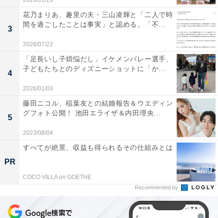
2026/01/29
花乃まりあ、趣里の夫・三山凌輝と「二人で時
間を過ごしたことは事実」と認める。「不...
3
2026/07/22
「足長いし子煩悩だし」イケメンバレー選手、
子どもたちとのディズニーショットに「か...
4
2026/01/03
藤田ニコル、稲葉友との結婚報告＆ウエディン
グフォト公開！ 池田エライザ＆内田理央...
5
2023/08/04
すべてが絶景、収益も得られるその仕組みとは
PR
COCO VILLA on GOETHE
Recommended by