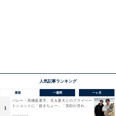
最新
一週間
一ヶ月
バレー・髙橋藍選手、兄＆愛犬とのプライベー
トショットに「超きちょー」「笑顔が見れ...
1