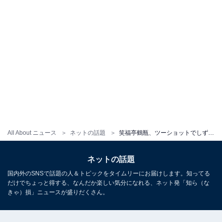
All About ニュース
ネットの話題
笑福亭鶴瓶、ツーショットでしずちゃんの結婚を祝う！ 「しずちゃん、綺麗になってる～」「めっちゃ綺麗」
ネットの話題
国内外のSNSで話題の人＆トピックをタイムリーにお届けします。知ってる
だけでちょっと得する、なんだか楽しい気分になれる、ネット発「知ら（な
きゃ）損」ニュースが盛りだくさん。