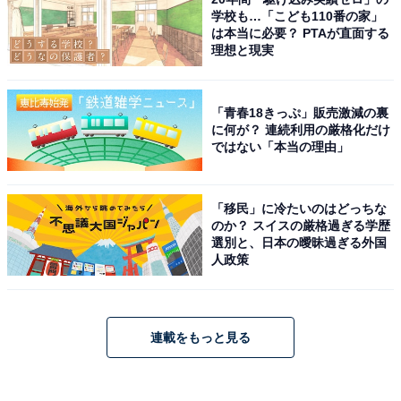
学校も…「こども110番の家」
は本当に必要？ PTAが直面する
理想と現実
「青春18きっぷ」販売激減の裏
に何が？ 連続利用の厳格化だけ
ではない「本当の理由」
「移民」に冷たいのはどっちな
のか？ スイスの厳格過ぎる学歴
選別と、日本の曖昧過ぎる外国
人政策
連載をもっと見る