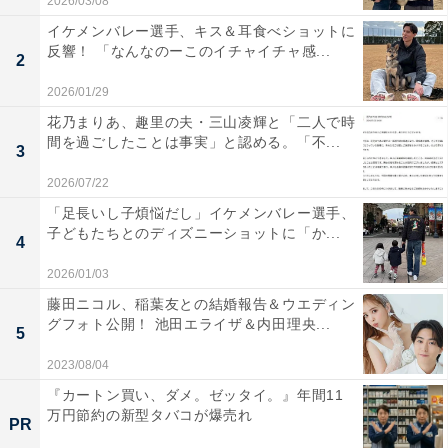
2026/03/08
イケメンバレー選手、キス＆耳食べショットに
反響！ 「なんなのーこのイチャイチャ感...
2
2026/01/29
花乃まりあ、趣里の夫・三山凌輝と「二人で時
間を過ごしたことは事実」と認める。「不...
3
2026/07/22
「足長いし子煩悩だし」イケメンバレー選手、
子どもたちとのディズニーショットに「か...
4
2026/01/03
藤田ニコル、稲葉友との結婚報告＆ウエディン
グフォト公開！ 池田エライザ＆内田理央...
5
2023/08/04
『カートン買い、ダメ。ゼッタイ。』年間11
万円節約の新型タバコが爆売れ
PR