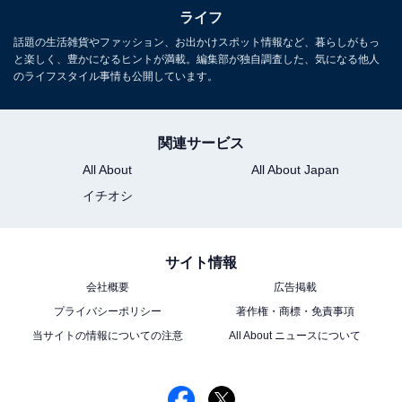
ライフ
話題の生活雑貨やファッション、お出かけスポット情報など、暮らしがもっ
と楽しく、豊かになるヒントが満載。編集部が独自調査した、気になる他人
のライフスタイル事情も公開しています。
こちらもおすすめ
炎上中のフワちゃん、世間からの反応は？ 「ど
う考えてもフワちゃんが100悪い」「こんなこ
関連サービス
と普通言わん」
All About
All About Japan
イチオシ
サイト情報
会社概要
広告掲載
プライバシーポリシー
著作権・商標・免責事項
1
2
3
当サイトの情報についての注意
All About ニュースについて