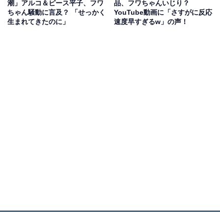
潮」アルコ＆ピース平子、フワ
品、フワちゃんいじり？
ウントが特定され、イメージダウンにつながることが多
ちゃん騒動に言及？ 「せっかく
YouTube動画に「さすがに反応
生まれてきたのに」
速度早すぎるw」の声！
いのは20～30代の女性タレントである。なぜ若い女性は
リスクを負ってまで裏アカを持つのか。アラサーの女性
3人に裏アカを持つ理由を聞き、さらに法的トラブルに
発展する可能性について弁護士に聞いてみた。
裏アカ＝本当に信用できる友人と共有するもの
「裏アカというと、わいせつなアカウントみたいに思う
人もいるかもしれないけど、ほとんどの子が『親しい友
達のみに本音をつぶやく場』か『閲覧用』として活用し
てますよ」
こう話すのは、筆者の友人の久美子さん（仮名／31歳）
だ。彼女は学生時代の友人30人のみが閲覧可能な本音を
つぶやくためのXアカウントと、閲覧専用のInstagramの