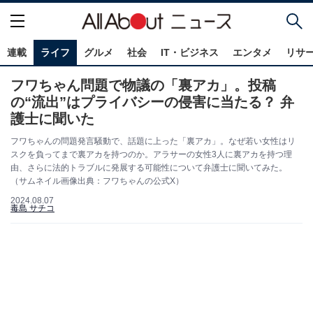
連載
ライフ
グルメ
社会
IT・ビジネス
エンタメ
リサ
フワちゃん問題で物議の「裏アカ」。投稿
の“流出”はプライバシーの侵害に当たる？ 弁
護士に聞いた
フワちゃんの問題発言騒動で、話題に上った「裏アカ」。なぜ若い女性はリ
スクを負ってまで裏アカを持つのか。アラサーの女性3人に裏アカを持つ理
由、さらに法的トラブルに発展する可能性について弁護士に聞いてみた。
（サムネイル画像出典：フワちゃんの公式X）
2024.08.07
毒島 サチコ