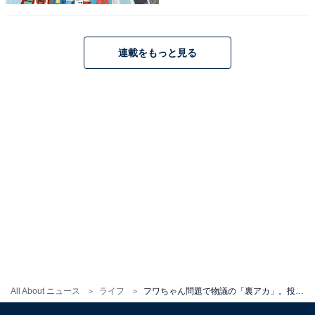
美波さんは、Xを通じてリアルで会うことを提案される
こともあるというが、会う気は一切ないという。裏アカ
連載をもっと見る
はあくまで承認欲求を満たすためのツールなのだ。
次ページ
20代女性の裏アカ所有率は？
All About ニュース
ライフ
フワちゃん問題で物議の「裏アカ」。投稿の“流出”はプライバシーの侵害に当たる？ 弁護士に聞いた