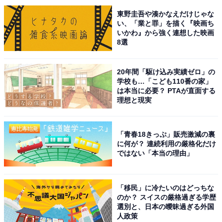
もあります。でも、裏アカで男性と会いたいとかそうい
東野圭吾や湊かなえだけじゃな
い、「業と罪」を描く『映画ち
う感情はなくて」
いかわ』から強く連想した映画
8選
こう語るのは、美波さん（仮名／33歳）だ。彼女は、27
歳の時にXで本音をつぶやく裏アカを始めた。
20年間「駆け込み実績ゼロ」の
学校も…「こども110番の家」
は本当に必要？ PTAが直面する
美波さんは現在結婚して7年目になる夫と2人で暮らして
理想と現実
いるが、夫には裏アカを内緒にしているという。現在は
数千人のフォロワーがいるが、実際の知人は1人もいな
「青春18きっぷ」販売激減の裏
い。
に何が？ 連続利用の厳格化だけ
ではない「本当の理由」
「ちょっとエッチな画像を上げた時に『ぽっちゃりの人
好きです～！』とか『かわいい！』とコメントがつい
「移民」に冷たいのはどっちな
て。夫には女として見てもらうことがないので、コメン
のか？ スイスの厳格過ぎる学歴
選別と、日本の曖昧過ぎる外国
トで承認欲求が満たされる部分があって」
人政策