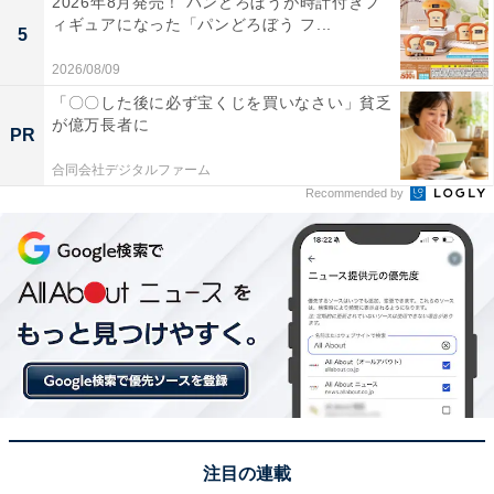
2026年8月発売！ パンどろぼうが時計付きフ
こんな声も。
ィギュアになった「パンどろぼう フ...
5
2026/08/09
「〇〇した後に必ず宝くじを買いなさい」貧乏
が億万長者に
PR
合同会社デジタルファーム
Recommended by
裏アカを持つのは「承認欲求」のため
注目の連載
「いわゆるエロ垢と言われる際どい写真を掲載すること