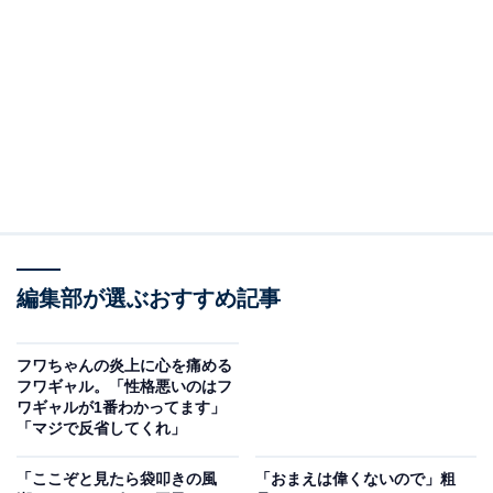
た。同ポストはすでに削除され、同日にフワちゃんはや
す子さんに対する謝罪文も投稿したが、自身のラジオ番
組が放送休止になり、さらには出演したCM動画が非公
開になるなどの事態に発展した。
問題のポストに対し、一部では「フワちゃんが、自身の
裏アカウント（以下、裏アカ）と間違えて、公式アカウ
ントで投稿したのではないか」という憶測も飛び交った
が、6日にフワちゃんの所属事務所が某メディアの取材
編集部が選ぶおすすめ記事
に対して回答した内容によると「投稿時点では、既に凍
結されていたアカウントを除き、Xの別のアカウントは
ございません」とのことで、フワちゃんの裏アカは存在
フワちゃんの炎上に心を痛める
フワギャル。「性格悪いのはフ
しないという新事実が明かされた。
ワギャルが1番わかってます」
「マジで反省してくれ」
今回の“フワちゃん騒動”で話題に上った「裏アカ」だ
「ここぞと見たら袋叩きの風
「おまえは偉くないので」粗
が、昨今、有名人の裏アカの流出が後を絶たない。アカ