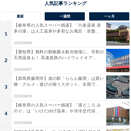
アカウントを持っている。
最新
一週間
一ヶ月
「私は本名でやっているアカウントもあって、それは仕
【岐阜県の人気スーパー銭湯】「六条温泉 喜
事関係の人も見ているので、それとは別に裏アカを作っ
多の湯」は人工温泉や多彩なお風呂・岩盤...
1
たんです。そこには仕事の愚痴とかを書いています。愚
2026/08/09
痴を個別で友人にLINEすると、相手が返信したくなくて
【愛知県】無料の動物園＆観光牧場に、市初の
もしなきゃいけないじゃないですか。でも、Xだったら
天然温泉も！ 高速道路のハイウェイオア...
2
独り言のようにつぶやけて、リプライしたい人が返信を
2026/08/07
くれる。独り言だけど、誰かが見ていることのメリット
【群馬県藤岡市】道の駅「ららん藤岡」は買い
も享受できるのが裏アカの魅力です。閲覧専用の
物・グルメ・遊びが揃うスポット。全国で...
3
Instagramの裏アカは、“足跡”をつけたくないストーリー
ズのチェックや、“推し”の投稿を見るためだけに使って
2026/08/09
います」
【岐阜県の人気スーパー銭湯】「湯どころ み
のり」は「いけだゆげ温泉」や冷冷交代浴...
4
若い女性の多くは久美子さんのような理由で裏アカを作
2026/08/09
成しているケースが多いのではないだろうか。一方で、