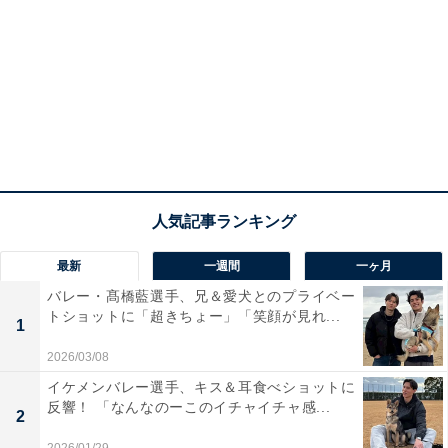
最新
一週間
一ヶ月
バレー・髙橋藍選手、兄＆愛犬とのプライベー
トショットに「超きちょー」「笑顔が見れ...
1
2026/03/08
イケメンバレー選手、キス＆耳食べショットに
反響！ 「なんなのーこのイチャイチャ感...
2