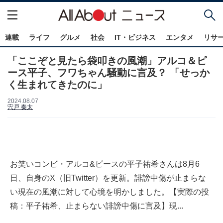
連載
ライフ
グルメ
社会
IT・ビジネス
エンタメ
リサ
「ここぞと見たら袋叩きの風潮」アルコ＆ピ
ース平子、フワちゃん騒動に言及？ 「せっか
く生まれてきたのに」
2024.08.07
宍戸 奏太
お笑いコンビ・アルコ&ピースの平子祐希さんは8月6
日、自身のX（旧Twitter）を更新。誹謗中傷が止まらな
い現在の風潮に対して心境を明かしました。【実際の投
稿：平子祐希、止まらない誹謗中傷に言及】現...