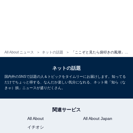
All About ニュース
ネットの話題
「ここぞと見たら袋叩きの風潮」アルコ＆ピース平子、フワちゃん騒動に言及？ 「せっかく生まれてきたのに」
ネットの話題
国内外のSNSで話題の人＆トピックをタイムリーにお届けします。知ってる
だけでちょっと得する、なんだか楽しい気分になれる、ネット発「知ら（な
きゃ）損」ニュースが盛りだくさん。
関連サービス
All About
All About Japan
イチオシ