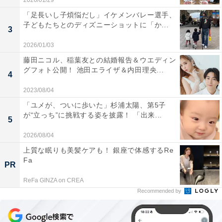
2026/01/29
「足長いし子煩悩だし」イケメンバレー選手、
子どもたちとのディズニーショットに「か...
3
2026/01/03
藤田ニコル、稲葉友との結婚報告＆ウエディン
グフォト公開！ 池田エライザ＆内田理央...
4
2023/08/04
「ユメが、ついに歩いた」杉浦太陽、第5子
が“立っち”に挑戦する姿を披露！ 「出来...
5
2026/08/04
上質な眠りも美髪ケアも！ 銀座で体感するRe
Fa
PR
ReFa GINZA on CREA
Recommended by