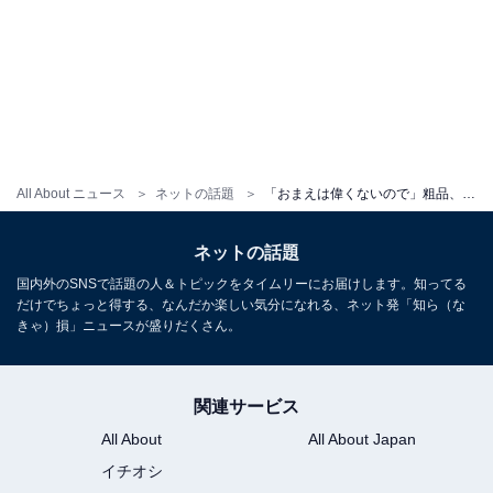
All About ニュース
ネットの話題
「おまえは偉くないので」粗品、フワちゃんいじり？ YouTube動画に「さすがに反応速度早すぎるw」の声！
ネットの話題
国内外のSNSで話題の人＆トピックをタイムリーにお届けします。知ってる
だけでちょっと得する、なんだか楽しい気分になれる、ネット発「知ら（な
きゃ）損」ニュースが盛りだくさん。
関連サービス
All About
All About Japan
イチオシ