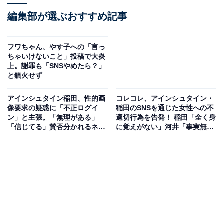
編集部が選ぶおすすめ記事
フワちゃん、やす子への「言っ
ちゃいけないこと」投稿で大炎
上。謝罪も「SNSやめたら？」
と鎮火せず
アインシュタイン稲田、性的画
コレコレ、アインシュタイン・
像要求の疑惑に「不正ログイ
稲田のSNSを通じた女性への不
ン」と主張。「無理がある」
適切行為を告発！ 稲田「全く身
「信じてる」賛否分かれるネッ
に覚えがない」河井「事実無
トの反応
根」と疑惑を否定