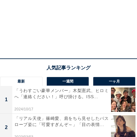
最新
一週間
一ヶ月
「うわすごい豪華メンバー」木梨憲武、ヒロミ
へ「連絡ください！」呼び掛ける。ISS...
1
2024/10/17
「リアル天使」篠崎愛、肩をちら見せしたバス
ローブ姿に「可愛すぎんぞ～」「目の表情...
2