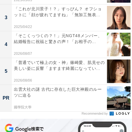
2023/03/03
「これが北川景子！？」すっぴん？ オフショ
ットに「顔が疲れてますね」「無加工無表...
3
2025/04/22
「そこくっつくの？！」元NGT48メンバー、
結婚報告に祝福と驚きの声！「お相手の...
4
2026/08/07
「普通でいて極上の女・神」篠崎愛、肌見せの
美しい姿に反響「ますます綺麗になってい...
5
2026/08/06
出雲大社の謎 古代に存在した巨大神殿のルー
ツに迫る
PR
國學院大學
Recommended by