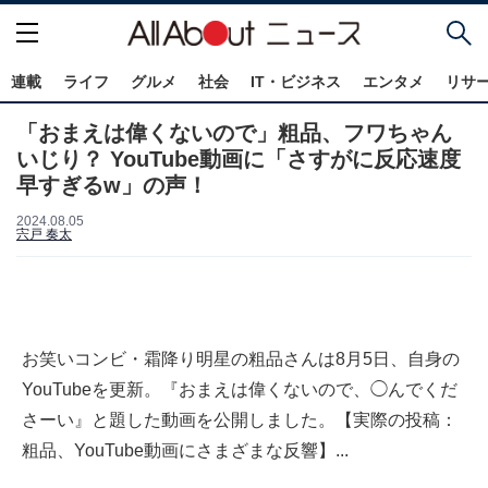
連載
ライフ
グルメ
社会
IT・ビジネス
エンタメ
リサ
「おまえは偉くないので」粗品、フワちゃん
いじり？ YouTube動画に「さすがに反応速度
早すぎるw」の声！
2024.08.05
宍戸 奏太
お笑いコンビ・霜降り明星の粗品さんは8月5日、自身の
YouTubeを更新。『おまえは偉くないので、◯んでくだ
さーい』と題した動画を公開しました。【実際の投稿：
粗品、YouTube動画にさまざまな反響】...