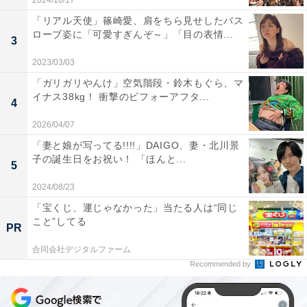
2024/10/17
「リアル天使」篠崎愛、肩をちら見せしたバス
ローブ姿に「可愛すぎんぞ～」「目の表情...
3
2023/03/03
「ガリガリやんけ」空気階段・鈴木もぐら、マ
イナス38kg！ 衝撃のビフォーアフタ...
4
2026/04/07
「妻と娘が写ってる!!!!」DAIGO、妻・北川景
子の誕生日をお祝い！ 「ほんと...
5
2024/08/23
「宝くじ、運じゃなかった」当たる人は“同じ
こと”してる
PR
合同会社デジタルファーム
Recommended by