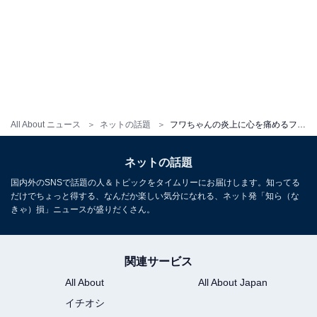
All About ニュース
ネットの話題
フワちゃんの炎上に心を痛めるフワギャル。「性格悪いのはフワギャルが1番わかってます」「マジで反省してくれ」
ネットの話題
国内外のSNSで話題の人＆トピックをタイムリーにお届けします。知ってる
だけでちょっと得する、なんだか楽しい気分になれる、ネット発「知ら（な
きゃ）損」ニュースが盛りだくさん。
関連サービス
All About
All About Japan
イチオシ