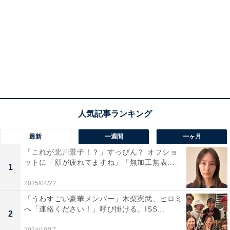
最新
一週間
一ヶ月
「これが北川景子！？」すっぴん？ オフショ
ットに「顔が疲れてますね」「無加工無表...
1
2025/04/22
「うわすごい豪華メンバー」木梨憲武、ヒロミ
へ「連絡ください！」呼び掛ける。ISS...
2