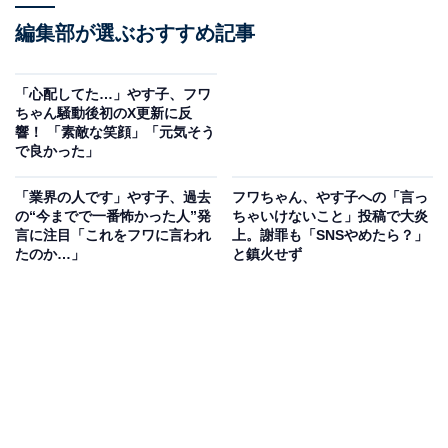
編集部が選ぶおすすめ記事
「心配してた…」やす子、フワ
ちゃん騒動後初のX更新に反
響！ 「素敵な笑顔」「元気そう
で良かった」
「業界の人です」やす子、過去
フワちゃん、やす子への「言っ
の“今までで一番怖かった人”発
ちゃいけないこと」投稿で大炎
言に注目「これをフワに言われ
上。謝罪も「SNSやめたら？」
たのか…」
と鎮火せず