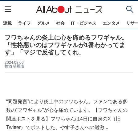
連載
ライフ
グルメ
社会
IT・ビジネス
エンタメ
リサ
フワちゃんの炎上に心を痛めるフワギャル。
「性格悪いのはフワギャルが1番わかってま
す」「マジで反省してくれ」
2024.08.06
橋酒 瑛麗瑠
“問題発言”により炎上中のフワちゃん。ファンである多
数の“フワギャル”が心を痛めています。【フワちゃんの
関連ポストを見る】フワちゃんは4日に自身のX（旧
Twitter）でポストした、やす子さんへの過激...