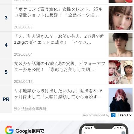
2026/07/30
「ポケモンで言う進化」女性タレント、25キ
ロ増量ショットに反響！ 「全然パーツ埋...
3
2026/08/05
「え、別人過ぎん？」お笑い芸人、2カ月で約
12kgのダイエットに成功！ 「イケメ...
4
2026/08/04
女装姿が話題の47歳2児の父親、ビフォーアフ
ター姿を公開！ 「素顔もお美しくて納...
5
2025/06/12
リボ地獄から抜け出したい人は、返済を3～6
ヶ月停止して『大幅に減額してから返済す...
PR
渋谷法務総合事務所
Recommended by