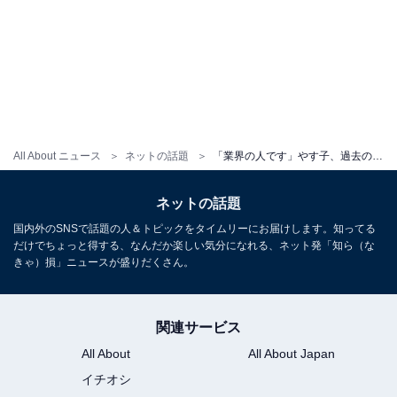
All About ニュース
ネットの話題
「業界の人です」やす子、過去の“今までで一番怖かった人”発言に注目「これをフワに言われたのか…」
ネットの話題
国内外のSNSで話題の人＆トピックをタイムリーにお届けします。知ってる
だけでちょっと得する、なんだか楽しい気分になれる、ネット発「知ら（な
きゃ）損」ニュースが盛りだくさん。
関連サービス
All About
All About Japan
イチオシ