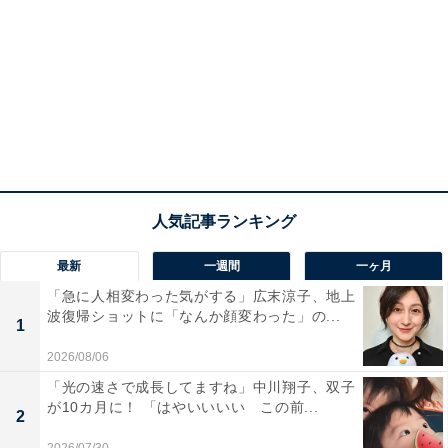
最新
一週間
一ヶ月
「急に人相変わった気がする」広末涼子、地上
波復帰ショットに「なんか顔変わった」の...
1
2026/08/06
「光の速さで成長してますね」中川翔子、双子
が10カ月に！ 「はやいいいい この前...
2