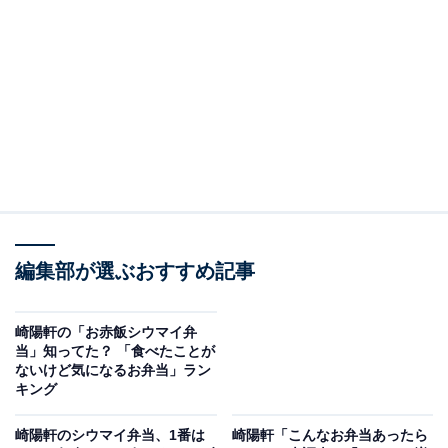
す。
横浜名物シウマイでおなじみの「崎陽軒」は、「食をと
おして心も満たす」ことを経営理念に掲げており、看板
商品の「シウマイ弁当」が70周年を迎えました。
2020年にもコラボレーションしたことがある両社。それ
ぞれの周年をお祝いする、2度目のコラボレーションと
なります。
編集部が選ぶおすすめ記事
崎陽軒の「お赤飯シウマイ弁
当」知ってた？ 「食べたことが
ないけど気になるお弁当」ラン
キング
崎陽軒のシウマイ弁当、1番は
崎陽軒「こんなお弁当あったら