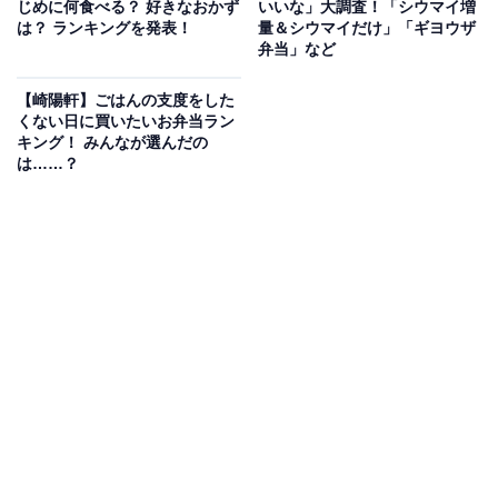
じめに何食べる？ 好きなおかず
いいな」大調査！「シウマイ増
は？ ランキングを発表！
量＆シウマイだけ」「ギヨウザ
弁当」など
【崎陽軒】ごはんの支度をした
くない日に買いたいお弁当ラン
キング！ みんなが選んだの
は……？
KEITA MARUYAMA×崎陽軒コラボ商品“シウマイ
弁当”シリーズ