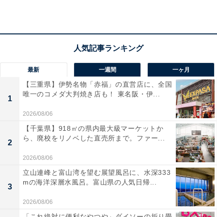
KEITA MARUYAMA×崎陽軒シウマイ弁当巾着（イエロー）（税込4950円）
最新
一週間
一ヶ月
「シウマイ弁当」の黄色のパッケージの周りに、KEITA
【三重県】伊勢名物「赤福」の直営店に、全国
MARUYAMAの人気モチーフ・パンダと、崎陽軒のシウ
唯一のコメダ大判焼き店も！ 東名阪・伊...
1
マイの箱に入っているしょう油入れ・ひょうちゃんをち
2026/08/06
りばめたデザイン。表情豊かな両キャラクターの間に、
【千葉県】918㎡の県内最大級マーケットか
ひょうちゃんに扮したパンダも隠れています。
ら、廃校をリノベした直売所まで。ファー...
2
2026/08/06
立山連峰と富山湾を望む展望風呂に、水深333
mの海洋深層水風呂。富山県の人気日帰...
3
2026/08/06
「これ絶対に便利なやつや」ダイソーの折り畳