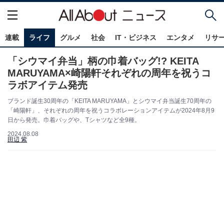
連載
ライフ
グルメ
社会
IT・ビジネス
エンタメ
リサ
「シウマイ弁当」柄の巾着バッグ!? KEITA
MARUYAMA×崎陽軒それぞれの周年を祝うコ
ラボアイテム発売
ブランド誕生30周年の「KEITA MARUYAMA」とシウマイ弁当誕生70周年の
「崎陽軒」、それぞれの周年を祝うコラボレーションアイテムが2024年8月9
日から発売。巾着バッグや、Tシャツなど全9種。
2024.08.08
田辺 紫