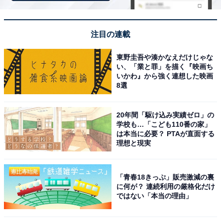
注目の連載
左：KEITA MARUYAMA×崎陽軒シウマイ弁当TOTE BAG（オフ）（税込
3850円） 右：KEITA MARUYAMA×崎陽軒シウマイ弁当Tシャツ（ホワイ
ト）（税込6600円）※S～XLの4サイズ展開
東野圭吾や湊かなえだけじゃな
い、「業と罪」を描く『映画ち
いかわ』から強く連想した映画
8選
“昔ながらのシウマイ”シリーズも
次ページ
コラボ！
20年間「駆け込み実績ゼロ」の
学校も…「こども110番の家」
は本当に必要？ PTAが直面する
理想と現実
「青春18きっぷ」販売激減の裏
に何が？ 連続利用の厳格化だけ
ではない「本当の理由」