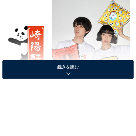
続きを読む
それぞれの周年を祝う、2度目のコラボレーションが実現
「KEITA MARUYAMA」は「晴れの日に着る服・心を満
たす服」をコンセプトに、繊細な手仕事や大胆な色使い
のデザインによって多くの人に装うことの喜びを与え続
けるブランド。2024年でデビューから30周年を迎えま