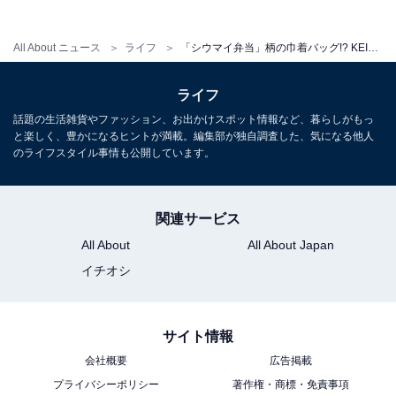
All About ニュース
ライフ
「シウマイ弁当」柄の巾着バッグ!? KEITA MARUYAMA×崎陽軒それぞれの周年を祝うコラボアイテム発売
ライフ
話題の生活雑貨やファッション、お出かけスポット情報など、暮らしがもっ
と楽しく、豊かになるヒントが満載。編集部が独自調査した、気になる他人
のライフスタイル事情も公開しています。
関連サービス
All About
All About Japan
イチオシ
サイト情報
会社概要
広告掲載
プライバシーポリシー
著作権・商標・免責事項