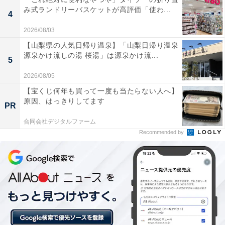
み式ランドリーバスケットが高評価「使わ...
4
2026/08/03
【山梨県の人気日帰り温泉】「山梨日帰り温泉
源泉かけ流しの湯 桜湯」は源泉かけ流...
5
左：KEITA MARUYAMA×崎陽軒シウマイ弁当クッション（イエロー）（税
込4950円） 右：KEITA MARUYAMA×崎陽軒シウマイ弁当バンダナ（イエ
2026/08/05
ロー）（税込2750円）
【宝くじ何年も買って一度も当たらない人へ】
原因、はっきりしてます
PR
合同会社デジタルファーム
Recommended by