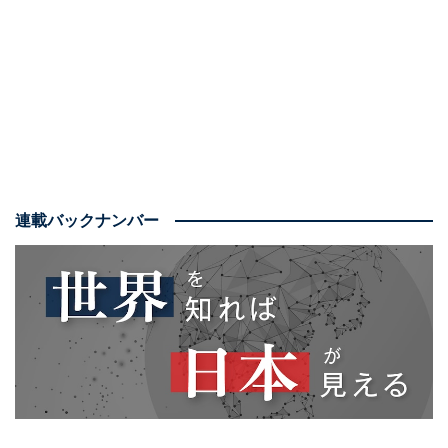
シルベニア州で7月13日に、共和党の候補者のドナル
ド・トランプ前大統領が演説中に狙撃されて暗殺されか
ける事件が発生したのである。耳を撃たれたが、幸い命
に別状はなかった。
【画像】ビヨンセ、アリアナ…ハリス副大統領を支持す
る芸能人を見る
連載バックナンバー
「もしトラ」が「確トラ」に
ただ中継されていた演説中に暗殺未遂に巻き込まれて間
一髪で生き延びたトランプ氏は、支持者などの間で「神
が味方についた」と神格化され、大統領選でも勝利は間
違いないと見る人たちが多くなった。メディアや専門家
はこれまで、「もしトランプが再選するとすれば……」
という場合について「もしトラ」と呼んでいたのが、暗