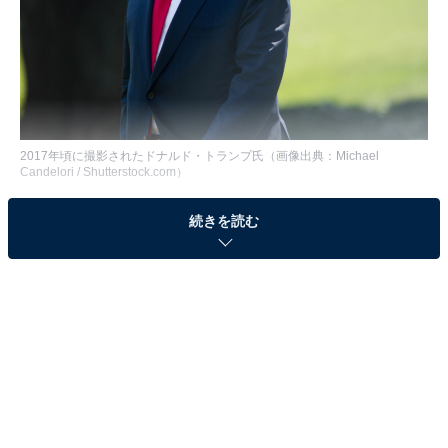
2017年頃に撮影されたドナルド・トランプ氏（画像出典：Michael
Candelori / Shutterstock.com）
今、国際情勢で最もホットな話題は、なんといってもア
続きを読む
メリカの大統領選挙だろう。
世界最大の経済大国であるアメリカの大統領選は4年に1
度行われるビッグイベントで、その結果が世界の行方を
左右するほど大きな影響力を持っている。
そんな大統領選挙だが、2024年はこれまでの選挙の中で
も特に波乱の展開になっている。というのも、東部ペン