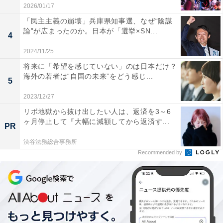
2026/01/17
ズ」の予測がより正確であるとの見方もある。それを見
「民主主義の崩壊」兵庫県知事選、なぜ“陰謀
ていると現時点では「確トラ」が優勢という結果になっ
論”が広まったのか。日本が「選挙×SN...
4
ている。
2024/11/25
将来に「希望を感じていない」のは日本だけ？
「確トラ」になった場合に、世界
海外の若者は“自国の未来”をどう感じ...
次ページ
5
はどう変わる？
2023/12/27
リボ地獄から抜け出したい人は、返済を3～6
ヶ月停止して『大幅に減額してから返済す...
PR
渋谷法務総合事務所
Recommended by