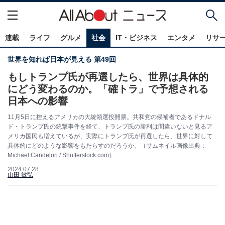
連載
ライフ
グルメ
社会
IT・ビジネス
エンタメ
リサ
世界を知れば日本が見える 第49回
もしトランプ氏が再選したら、世界は具体的
にどう変わるのか。「確トラ」で予想される
日本への影響
11月5日に控えるアメリカの大統領選投開票。共和党の候補者であるドナル
ド・トランプ氏の銃撃事件を経て、トランプ氏の勝利は間違いないと見るア
メリカ国民も増えているが、実際にトランプ氏が再選したら、世界に対して
具体的にどのような影響をもたらすのだろうか。（サムネイル画像出典：
Michael Candelori / Shutterstock.com）
2024.07.28
山田 敏弘