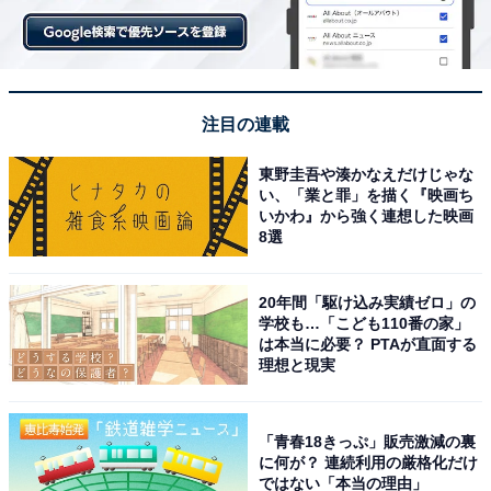
前の記事
次の記事
注目の連載
第48回
第50回
「低所得者なのにディズニーに
日本で「パリ五輪」がいまいち
東野圭吾や湊かなえだけじゃな
行こうとするなんて…」いつか
盛り上がらなかったワケ。フラ
い、「業と罪」を描く『映画ち
ら夢の国は「格差社会の象徴」
ンスを含む、他国の注目度はど
いかわ』から強く連想した映画
になったのか
うだった？
8選
1
2
3
4
20年間「駆け込み実績ゼロ」の
学校も…「こども110番の家」
は本当に必要？ PTAが直面する
理想と現実
「青春18きっぷ」販売激減の裏
に何が？ 連続利用の厳格化だけ
ではない「本当の理由」