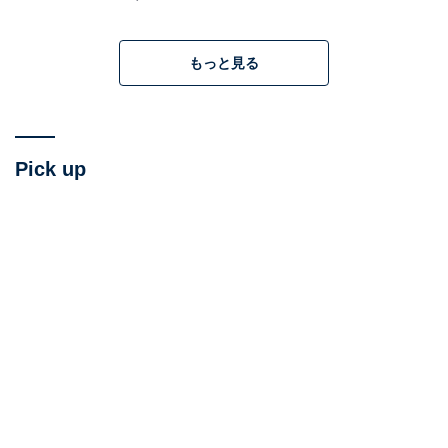
もっと見る
Pick up
アメリカの大統領選を簡単におさらい
本題に入る前に、まずアメリカの大統領選を簡単におさ
らいしたい。アメリカ政治は2大政党制で、伝統的な価
値観を重要視する保守派である共和党と、人権や福祉を
重視するリベラル派である民主党が、それぞれ大統領選