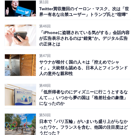
第1回
殺未遂事件以降は「確実にトランプが再選する」という
Twitter買収撤回のイーロン・マスク、次は「世
「確トラ」と言われるようになってきている。
界一有名な出禁ユーザー」トランプ氏と“喧嘩”
第46回
さらに7月21日には、81歳のジョー・バイデン大統領が
「iPhoneに盗聴されている気がする」会話内容
が広告表示されるのは“錯覚”か。デジタル広告
体力などの問題で大統領選から撤退を発表した。代わり
の正体とは
に
カマラ・ハリス副大統領
が、バイデン氏に代わって民
主党の候補者になる可能性が高くなった。8月19日から
第47回
サウナが根付く国の人々は「控えめでシャ
の民主党全国大会で正式指名される予定だが、ますます
イ」。大統領も認める、日本人とフィンランド
「確トラ」になったという声も聞こえてくる。
人の意外な親和性
第48回
では本当に「確トラ」が起きるとすると、世界または日
「低所得者なのにディズニーに行こうとするな
んて…」いつから夢の国は「格差社会の象徴」
本にどんな影響を与えるのだろうか——。今回はトラン
になったのか
プが大統領に復帰した場合に何が起きると考えられるの
かを見ていきたい。
第50回
日本で「パリ五輪」がいまいち盛り上がらなか
ったワケ。フランスを含む、他国の注目度はど
うだった？