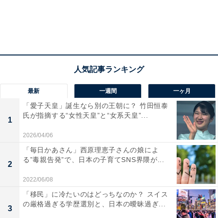
挙に出馬する候補者を1人ずつ選ぶ。そして11月の第1月
曜日の翌日に、両党の候補のうち1人を選ぶ大統領選挙
を実施するのである。2024年は、11月5日の火曜日に投
開票が行われる。
そこでトランプ元大統領が間違いなく勝利するというの
が「確トラ」を主張する人たちの見方だ。アメリカでは
最新
一週間
一ヶ月
多くの企業が大統領選までにさまざまな世論調査を行う
「愛子天皇」誕生なら別の王朝に？ 竹田恒泰
氏が指摘する“女性天皇”と“女系天皇”...
が、現時点ではトランプ氏と、ハリス氏の差が拮抗（き
1
っこう）しているという結果もある。メディアでそうし
2026/04/06
た世論調査が次々と報じられるので何が「実態」なのか
「毎日かあさん」西原理恵子さんの娘によ
は分かりにくい。
る”毒親告発”で、日本の子育てSNS界隈が...
2
2022/06/08
最近では、こうした調査に加えて、賭博などの予測マー
「移民」に冷たいのはどっちなのか？ スイス
ケットと呼ばれる分野が注目されていて、カネをかけて
の厳格過ぎる学歴選別と、日本の曖昧過ぎ...
3
勝敗を予測する人たちの声を集めた結果である「オッ