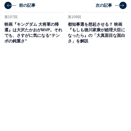
前の記事
次の記事
第107回
第109回
映画『キングダム 大将軍の帰
都知事選を想起させる？ 映画
還』は大沢たかおがMVP。それ
『もしも徳川家康が総理大臣に
でも、さすがに気になる“テン
なったら』の「大真面目な面白
ポの鈍重さ”
さ」を解説