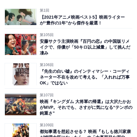
第1回
【2021年アニメ映画ベスト5】映画ライター
が“豊作の1年”から傑作を厳選！
第105回
安藤サクラ主演映画『百円の恋』の中国版リメ
イクで、俳優が「50キロ以上減量」して挑んだ
凄み
第106回
『先生の白い嘘』のインティマシー・コーディ
ネーター不在を改めて考える。「入れれば万事
OK」ではない
第107回
映画『キングダム 大将軍の帰還』は大沢たかお
がMVP。それでも、さすがに気になる“テンポの
鈍重さ”
第109回
都知事選を想起させる？ 映画『もしも徳川家康