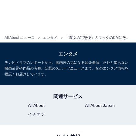
All About ニュース
エンタメ
『魔女の宅急便』のマックのCMにそっくり？ 映画『化け猫あんずちゃん』のかわいいだけじゃない魅力
エンタメ
テレビドラマのレポートから、国内外の気になる音楽事情、意外と知らない
映画業界や作品の考察、話題のスポーツニュースまで、旬のエンタメ情報を
幅広くお届けしています。
関連サービス
All About
All About Japan
イチオシ