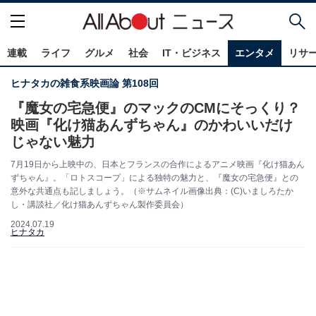
連載
ライフ
グルメ
社会
IT・ビジネス
エンタメ
リサ
ヒナタカの雑食系映画論 第108回
『魔女の宅急便』のマックのCMにそっくり？
映画『化け猫あんずちゃん』のかわいいだけ
じゃない魅力
7月19日から上映中の、日本とフランスの合作によるアニメ映画『化け猫あん
ずちゃん』。「ロトスコープ」による独特の魅力と、『魔女の宅急便』との
意外な共通点も記しましょう。（※サムネイル画像出典：(C)いましろたか
し・講談社／化け猫あんずちゃん製作委員会）
2024.07.19
ヒナタカ