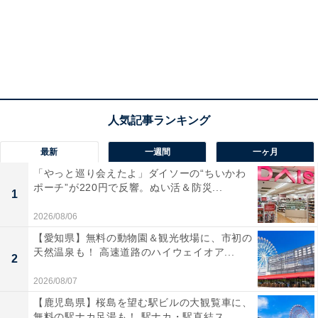
最新
一週間
一ヶ月
「やっと巡り会えたよ」ダイソーの“ちいかわ
ポーチ”が220円で反響。ぬい活＆防災...
1
2026/08/06
【愛知県】無料の動物園＆観光牧場に、市初の
天然温泉も！ 高速道路のハイウェイオア...
2
2026/08/07
【鹿児島県】桜島を望む駅ビルの大観覧車に、
無料の駅ナカ足湯も！ 駅ナカ・駅直結ス...