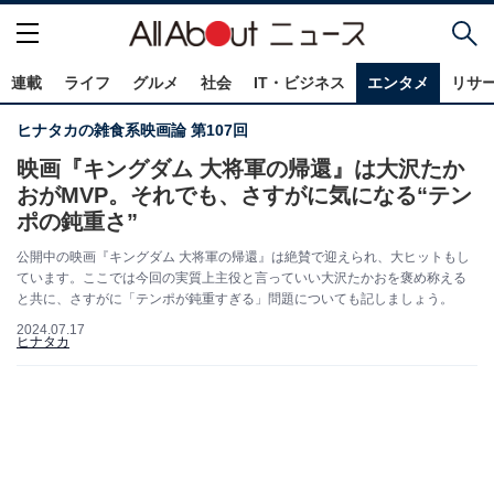
連載
ライフ
グルメ
社会
IT・ビジネス
エンタメ
リサ
ヒナタカの雑食系映画論 第107回
映画『キングダム 大将軍の帰還』は大沢たか
おがMVP。それでも、さすがに気になる“テン
ポの鈍重さ”
公開中の映画『キングダム 大将軍の帰還』は絶賛で迎えられ、大ヒットもし
ています。ここでは今回の実質上主役と言っていい大沢たかおを褒め称える
と共に、さすがに「テンポが鈍重すぎる」問題についても記しましょう。
2024.07.17
ヒナタカ