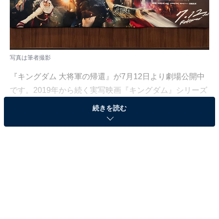
写真は筆者撮影
『キングダム 大将軍の帰還』が7月12日より劇場公開中
です。2019年から続く実写映画『キングダム』シリーズ
の4作目であり、最終章と銘打たれている本作は、公開
続きを読む
からわずか4日間で興行収入22億円を突破し、なんと邦
画実写歴代No.1のオープニング記録（※金土日3日間興
収・興行通信社調べ）を達成。前3作に引き続き興行収
入50億円超え、いや100億円超えの成績も期待されてい
ます。