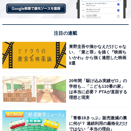
力は、どれだけ称賛しても褒めたりません。
しかも、今回は因縁の相手である、吉川晃司演じるほう
煖（ほうけん）との文字通りの「一騎打ち」が描かれま
注目の連載
す。劇場パンフレットでは、大沢たかおは「ぶつかり合
って、体がボロボロになって、最終的に歩けなくなるほ
東野圭吾や湊かなえだけじゃな
ど」と撮影の壮絶さを語っているほか、吉川晃司も（大
い、「業と罪」を描く『映画ち
いかわ』から強く連想した映画
沢たかおに負けないよう）体重を増やして「山にこもっ
8選
て大きな武器を自由自在に操れるようにずっと練習し
た」ことも語られており、この2人の最大限の努力があ
20年間「駆け込み実績ゼロ」の
ってこそ、圧巻のアクションが撮られたことがうかがえ
学校も…「こども110番の家」
は本当に必要？ PTAが直面する
ます。
理想と現実
「青春18きっぷ」販売激減の裏
『
#キングダム
大将軍の帰還』
に何が？ 連続利用の厳格化だけ
◢◤━━⠀相関関係⠀━━◢◤
ではない「本当の理由」