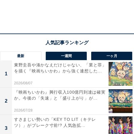
最新
一週間
一ヶ月
東野圭吾や湊かなえだけじゃない、「業と罪」
大沢たかおの説得力と、吉川晃司との圧巻の一騎
を描く『映画ちいかわ』から強く連想した...
1
打ち
2026/08/07
実写映画『キングダム』シリーズで特に称賛されている
『映画ちいかわ』興行収入100億円到達は確実
か。今後の「失速」と「盛り上がり」が...
のはキャスティングと俳優陣の演技力、特に4作全てに
2
登場している大沢たかおの力が大きかったと思います。
2026/07/28
すさまじい勢いの「KEY TO LIT（キテレ
ツ）」がブレーク寸前!? 人気急拡...
3