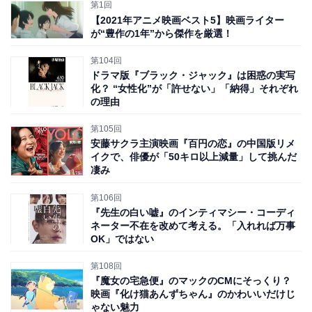
第1回
キングダム 運命の炎
【2021年アニメ映画ベスト5】映画ライター
が“豊作の1年”から傑作を厳選！
Amazonで見る
第104回
ドラマ版『ブラック・ジャック』は困惑の実写
化？ “女性化”が「許せない」「納得」それぞれ
の理由
アクションの迫力やスケールの大きさも含め、現代の日
本映画および漫画の実写映画化作品の代表的な存在であ
第105回
り、興行的にも批評的にも成功作であることに異論はあ
安藤サクラ主演映画『百円の恋』の中国版リメ
イクで、俳優が「50キロ以上減量」して挑んだ
りません。今回は特に絶賛の声が多く、記事執筆時点で
凄み
映画.comおよびFilmarksでは4.3点と、シリーズ最高のス
第106回
コアを記録しています。
『先生の白い嘘』のインティマシー・コーディ
ネーター不在を改めて考える。「入れれば万事
※本記事で紹介している商品の購入やサービスの利用により、売上の一部が
OK」ではない
オールアバウトに還元されることがあります。
第108回
全体的に「テンポが鈍重」で、間延び感がある？
『魔女の宅急便』のマックのCMにそっくり？
映画『化け猫あんずちゃん』のかわいいだけじ
ゃない魅力
しかし、筆者個人としては不満も大きい4作目でした。