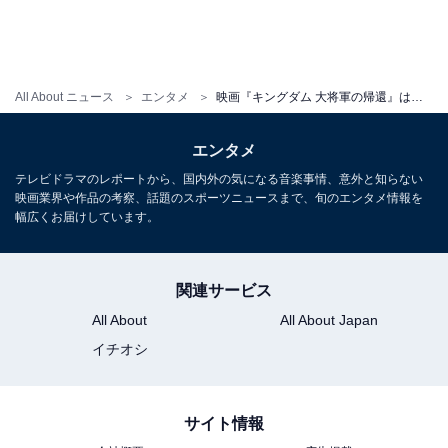
これまでの『キングダム』シリーズでは、戦争における
軍と軍、つまりは集団同士の戦いが描かれることも多か
All About ニュース
エンタメ
映画『キングダム 大将軍の帰還』は大沢たかおがMVP。それでも、さすがに気になる“テンポの鈍重さ”
ったのですが、今回ではタイトルさながらの「大将軍」
による「個」の戦いに重点が置かれています。これまで
エンタメ
との差別化が図られているだけでなく、リアルタイムで
テレビドラマのレポートから、国内外の気になる音楽事情、意外と知らない
映画業界や作品の考察、話題のスポーツニュースまで、旬のエンタメ情報を
5年間も追い続けていた（大沢たかお自身は8年間も向か
幅広くお届けしています。
い続けた）印象深いキャラクターの「背負っているも
の」が極に達するため、なるほど今回で「最終章」と銘
打ってクライマックスを迎えることも納得できたので
関連サービス
す。
All About
All About Japan
イチオシ
そんなふうに「『キングダム』シリーズのMVPは間違い
なく大沢たかお」「吉川晃司との大迫力の一騎打ちにも
サイト情報
感動した」ことを前提として……ここからはネガティブ