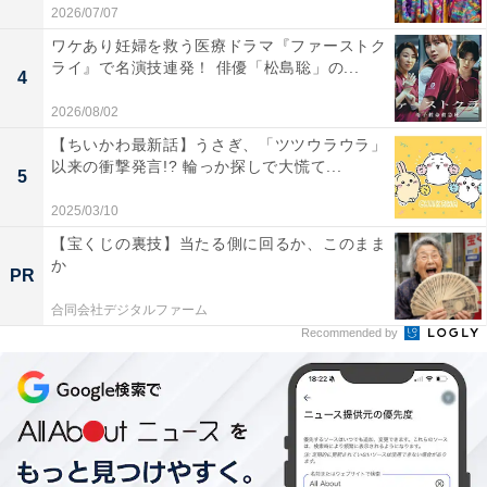
2026/07/07
ワケあり妊婦を救う医療ドラマ『ファーストク
ライ』で名演技連発！ 俳優「松島聡」の...
4
2026/08/02
【ちいかわ最新話】うさぎ、「ツツウラウラ」
以来の衝撃発言!? 輪っか探しで大慌て...
5
2025/03/10
【宝くじの裏技】当たる側に回るか、このまま
王騎（おうき）は原作からして巨大な体躯（たいく）と
か
PR
冷静沈着な性格を併せ持ち、「ンフ」という独特の笑い
合同会社デジタルファーム
方もする、まさに“漫画的”とさえいえる特異なキャラク
Recommended by
ターです。下手に演じてしまうと悪い意味でギャグにも
なってしまいそうなところを、大沢たかおその人らしさ
も生かした穏やかだけど威圧感もある話し方、3作目
『キングダム 運命の炎』からは90キロ超にまでパンプア
ップした体で説得力を持たせた、俳優としての挑戦と努