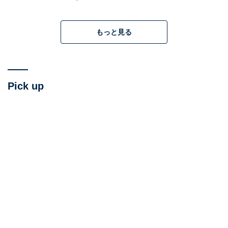
端的にいえば「さすがにテンポが鈍重すぎる」という問
題があり、単純に間延びしているというだけでなく、物
もっと見る
語上にもよくない影響を与えていて、シリーズ最後の作
品としてもかなり歪（いびつ）なバランスになってしま
ったと思うのです。
Pick up
とはいえ、スタッフとキャストが一丸となり、最上級の
エンターテインメントを届けようとしたことも間違いあ
りません。ここでは、まずネタバレなしで称賛ポイント
をあげ、2ページからは不満に感じたポイントを記して
いきます。