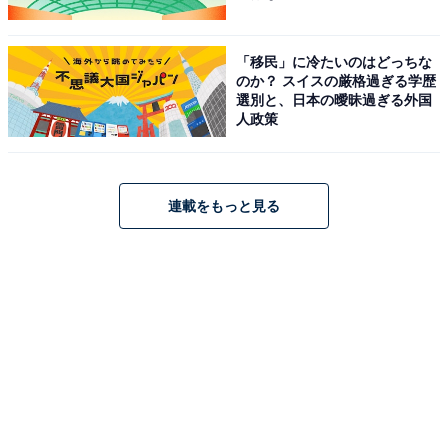
?王騎／
#大沢たかお
「移民」に冷たいのはどっちな
馬陽の地で龐煖と
のか？ スイスの厳格過ぎる学歴
因縁の戦いを繰り広げた過去がある。
選別と、日本の曖昧過ぎる外国
人政策
⚔ ⚔ ⚔ ⚔ ⚔
連載をもっと見る
?龐煖／
#吉川晃司
長年その身を隠していたが、
再び馬陽の地で王騎と対峙する。
?7月12日(金)公開
#忘れられない戦いが始まる
pic.twitter.com/l0DpqTTmgw
— 映画『キングダム 大将軍の帰還』公式アカウン
ト (@kingdomthemovie)
June 20, 2024