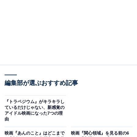
ーウォーズ』は、7月26日より2週間限定で全国140館の
上映が決まっているので、こちらを楽しみにするのもい
いでしょう。
そして、その細田監督をはじめ、『魔法少女まどか☆マ
ギカ』（MBSほか）の新房昭之監督、
『かがみの孤城』の原恵一監督
、『鋼の錬金術師』
（MBS／TBS系）の水島精二監督など、そうそうたるク
リエイターが絶賛コメントを寄せたアニメ映画が6月14
日より公開中。それは原作のない、完全オリジナル作品
編集部が選ぶおすすめ記事
の『数分間のエールを』です。
『トラペジウム』がキラキラし
／
ているだけじゃない、新感覚の
著名人からのエールコメント紹介✍️
アイドル映画になった7つの理
由
＼
映画『あんのこと』はどこまで
映画『関心領域』を見る前の6