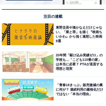
注目の連載
東野圭吾や湊かなえだけじゃな
い、「業と罪」を描く『映画ち
1：「夢がまだこれから」「夢を諦めたばかり」の
いかわ』から強く連想した映画
8選
2人が出会う物語
20年間「駆け込み実績ゼロ」の
『数分間のエールを』の主人公は「自分から何かを生み
学校も…「こども110番の家」
出したい」と思い続け、ミュージックビデオ（以下、
は本当に必要？ PTAが直面する
理想と現実
MV）制作に没頭している高校生。彼はある日、街で見か
けたミュージシャンの歌声と曲を聴き、この歌のMVを作
りたいと強く願います。そして、自分が通う高校へ新し
「青春18きっぷ」販売激減の裏
く赴任してきた教師こそが、街で歌っていたミュージシ
に何が？ 連続利用の厳格化だけ
ではない「本当の理由」
ャンだったのです。