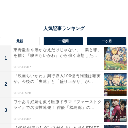
まぶしさと挫折が交錯する青春の物語、直球のメッセー
ジ性を、たった68分の上映時間に凝縮させ表現しきった
「文字通りにクリエイターの執念が見える傑作」だった
のです。
最新
一週間
一ヶ月
東野圭吾や湊かなえだけじゃない、「業と罪」
を描く『映画ちいかわ』から強く連想した...
1
2026/08/07
『映画ちいかわ』興行収入100億円到達は確実
か。今後の「失速」と「盛り上がり」が...
2
2026/07/28
ワケあり妊婦を救う医療ドラマ『ファーストク
ライ』で名演技連発！ 俳優「松島聡」の...
3
2026/08/02
後述する理由もあって若者にはもちろん大人にも届いて
【40代が選ぶ】ダンスがうまいと思うSTART