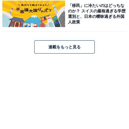
「移民」に冷たいのはどっちな
のか？ スイスの厳格過ぎる学歴
選別と、日本の曖昧過ぎる外国
人政策
連載をもっと見る
(C)「数分間のエールを」製作委員会
その偶然の出会いと再会から、主人公は教師へ「MVを作
らせてください！」と全身全霊でお願いをします。
「夢
がまだこれから」の高校生が自ら選んだ道へと踏み出す
一方で、教師は「夢を諦めたばかり」という正反対の立
場なのです
。