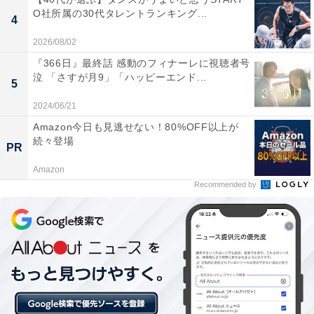
ほしいですし、劇中の季節感（物語の始まりは4月）も
O社所属の30代タレントランキング...
4
あいまって「爽やかなアツさ」があるため、
本格的に夏
2026/08/02
が始まる前の今に見るのもピッタリ
でした。
『366日』最終話 感動のフィナーレに視聴者号
泣 「さすが月9」「ハッピーエンド...
5
そして、本作には
「劇場で絶対に見逃さないでほしい」
「細田監督作ファンにも全力でおすすめしたい」明確な
2024/06/21
理由
もあります。さらなる5つの魅力を記すとともに、
Amazon今日も見逃せない！80%OFF以上が
続々登場
細田監督が寄せたコメントにある「俺もそうだったな」
PR
という言葉の意味も解説していきましょう。
Amazon
Recommended by