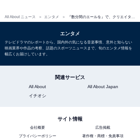
All About ニュース
エンタメ
『数分間のエールを』で、クリエイターの想いを凝縮させた5つの魅力。細田守監督作との共通点も
エンタメ
テレビドラマのレポートから、国内外の気になる音楽事情、意外と知らない
映画業界や作品の考察、話題のスポーツニュースまで、旬のエンタメ情報を
幅広くお届けしています。
(C)「数分間のエールを」製作委員会
関連サービス
そして、物語が進むごとに、教師が尋常ではない努力を
All About
All About Japan
して、どれだけ多くの数の楽曲を創作してもなお、音楽
イチオシ
の道を選ぶことができなかった悲哀も、よりはっきりと
伝わるようになっています。
サイト情報
ただポジティブに惚れ込んだ歌声と曲のためにMVを作ろ
会社概要
広告掲載
うとする、「まぶしい」ほどの主人公。その気持ちはう
プライバシーポリシー
著作権・商標・免責事項