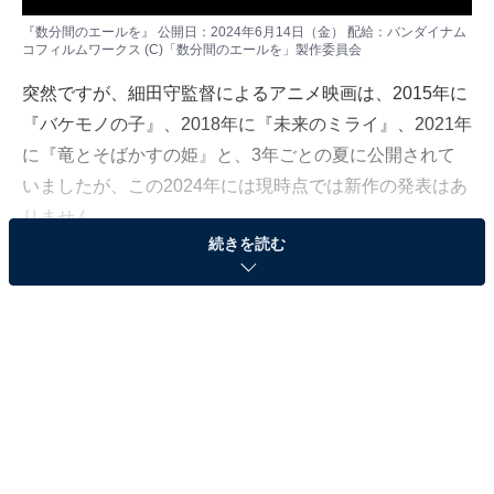
『数分間のエールを』 公開日：2024年6月14日（金） 配給：バンダイナム
コフィルムワークス (C)「数分間のエールを」製作委員会
突然ですが、細田守監督によるアニメ映画は、2015年に
『バケモノの子』、2018年に『未来のミライ』、2021年
に『竜とそばかすの姫』と、3年ごとの夏に公開されて
いましたが、この2024年には現時点では新作の発表はあ
りません。
続きを読む
細田守監督のほか、そうそうたるクリエイターが
絶賛
「夏休みのアニメ映画」の代表格ともいえる細田監督作
品の「3年周期」が途絶えた（その理由は不明）のは残
念ではありますが、これから先も
アニメ映画の期待作
は
待ち受けていますし、15周年を迎える細田監督作『サマ