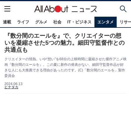
連載
ライフ
グルメ
社会
IT・ビジネス
エンタメ
リサ
『数分間のエールを』で、クリエイターの想
いを凝縮させた5つの魅力。細田守監督作との
共通点も
クリエイターの情熱、いや“想い”を68分の上映時間に凝縮させた傑作アニメ映
画『数分間のエールを』。この夏に新作の発表がない、細田守監督作品が好
きな人にも大推薦できる理由があったのです。(C)「数分間のエールを」製作
委員会
2024.06.13
ヒナタカ