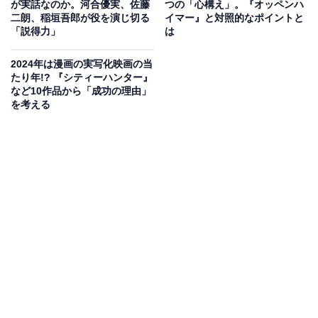
?アニメーション監督
#細田守
さん
が実話なのか。河合優実、佐藤
つの「心構え」。『オッペンハ
二朗、稲垣吾郎が役を演じ切る
イマー』と対照的なポイントと
「説得力」
は
?アニメーション監督
#新房昭之
さん
2024年は漫画の実写化映画の当
たり年!? 『シティーハンター』
?映画監督
#原恵一
さん
など10作品から「成功の理由」
を考える
?アニメーション監督・音楽プロデューサー
#水島精二
（
https://t.co/81LH1yHbCS
）さん
アツい想いを
#数エールを語ろうキャンペーン
で✨
#数エール
pic.twitter.com/5kRBmCAVWE
— 映画『数分間のエールを』公式@2024年6月14日
(金)公開 (@yellmovie_2024)
June 8, 2024
実際に見てみれば
アニメのクオリティを突き詰め、夢の