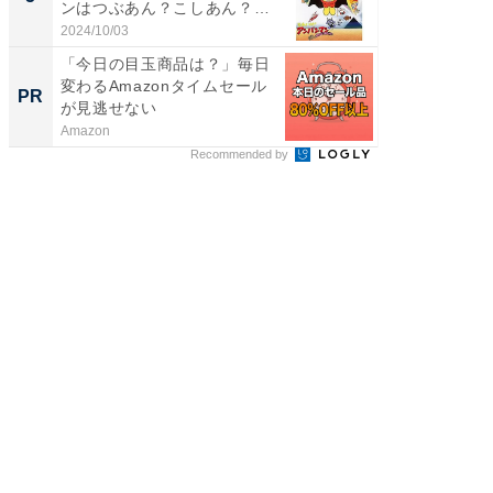
ンはつぶあん？こしあん？
場！Ama
【1...
2024/10/03
Amazon
「今日の目玉商品は？」毎日
変わるAmazonタイムセール
PR
が見逃せない
Amazon
Recommended by