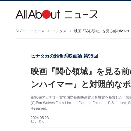
All About ニュース
エンタメ
映画『関心領域』を見る前の6つの
ヒナタカの雑食系映画論 第95回
映画『関心領域』を見る前
ンハイマー』と対照的な
第96回アカデミー賞で国際長編映画賞と音響賞を受賞した『関
(C)Two Wolves Films Limited, Extreme Emotions BIS Limited, S
Reserved.
2024.05.23
ヒナタカ