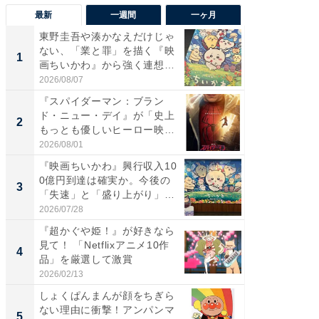
最新
一週間
一ヶ月
東野圭吾や湊かなえだけじゃ
【40代
ない、「業と罪」を描く『映
いと思う
1
1
画ちいかわ』から強く連想し
代タレン
た...
2026/08/07
2026/08/0
『スパイダーマン：ブラン
東野圭
ド・ニュー・デイ』が「史上
ない、
2
2
もっとも優しいヒーロー映
画ちい
画」に...
た...
2026/08/01
2026/08/0
『映画ちいかわ』興行収入10
ワケあ
0億円到達は確実か。今後の
マ『フ
3
3
「失速」と「盛り上がり」
演技連発
が...
の...
2026/07/28
2026/08/0
『超かぐや姫！』が好きなら
「FRUI
見て！ 「Netflixアニメ10作
うまい
4
4
品」を厳選して激賞
ング！ 2
2026/02/13
2026/08/0
しょくぱんまんが顔をちぎら
「え、
ない理由に衝撃！アンパンマ
の？」8
5
PR