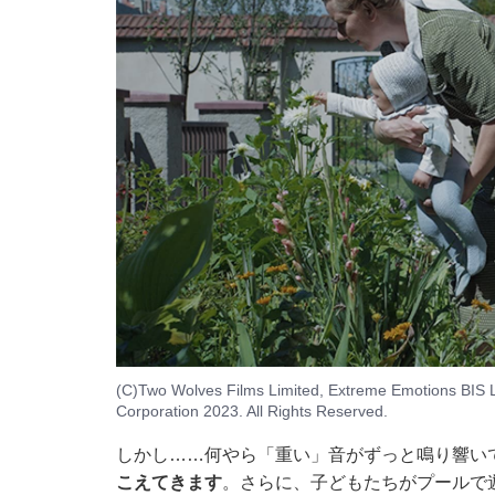
(C)Two Wolves Films Limited, Extreme Emotions BIS L
Corporation 2023. All Rights Reserved.
しかし……何やら「重い」音がずっと鳴り響い
こえてきます
。さらに、子どもたちがプールで