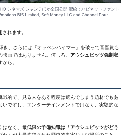
OHO シネマズ シャンテほか全国公開 配給：ハピネットファント
tions BIS Limited, Soft Money LLC and Channel Four
公開されます。
輝き、さらには
『オッペンハイマー』
を破って音響賞も
の映画ではありません。何しろ、
アウシュビッツ強制収
すから。
挑戦的で、見る人をある程度は選んでしまう題材でもあ
ないですし、エンターテインメントではなく、実験的な
くはなく、
最低限の予備知識は「アウシュビッツがどう
ダヤ人が大量虐殺された歴史的事実および場所のこと