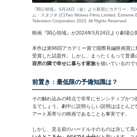
『関心領域』 5月24日（金）より新宿ピカデリー、T
ム・スタジオ (C)Two Wolves Films Limited, Extreme Emo
Television Corporation 2023. All Rights Reserved.
映画『関心領域』が2024年5月24日より劇場
本作は第96回アカデミー賞で国際長編映画賞に
受賞した話題作。しかし、まったくもって普通
容所の隣で幸せに暮らす家族
を描いているので
前置き：最低限の予備知識は？
その触れ込みの時点で非常にセンシティブかつ
るでしょう。劇中に説明らしい説明はほとんど
アート系寄りの映画であることも事実です。
しかし、見る前のハードルそのものは決して高
いうところか」だけでも十分
だと思います。ユ