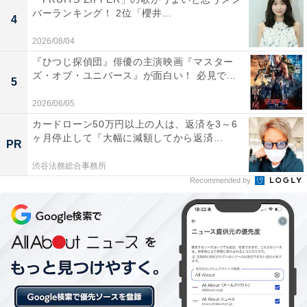
バーランキング！ 2位「櫻井...
4
2026/08/04
A post shared by 中野なかるてぃん (@nakalthyn)
『ひつじ探偵団』俳優の主演映画『マスター
ズ・オブ・ユニバース』が面白い！ 必見で...
5
また、ナイチンゲールダンスはテレビ番組でのブレーク
2026/06/05
も達成しそうなコンビです。なかるてぃんさんは、江戸
カードローン50万円以上の人は、返済を3～6
時代から7代続く医者の家系の一人っ子で、当初は弁護
ヶ月停止して『大幅に減額してから返済...
PR
士になろうとしていた頭脳の持ち主。一橋大学法学部卒
業という高学歴芸人で、クイズ番組などでも注目を集め
渋谷法務総合事務所
Recommended by
はじめています。
トークで頻繁に使われる、大学受験を「進研ゼミ」だけ
で現役合格したという持ちネタも面白く、2024年3月に
は『激レアさんを連れてきた。』（テレビ朝日系）で披
露されたことで全国的に知られるようになりました。今
後、他の番組でも取り上げられることで、一気に名前が