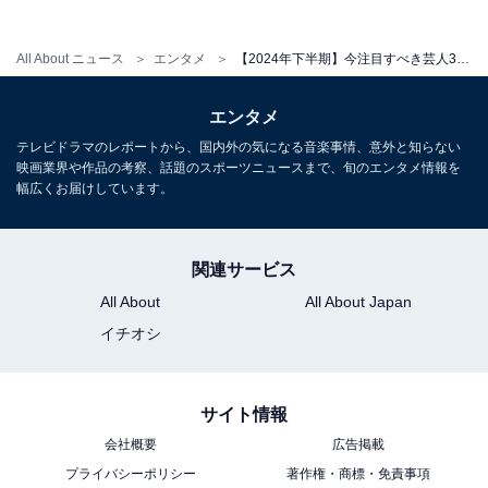
タビューで「吉本の売れっ子芸人コースを行きたい」と
公言しテレビで売れたいことを包み隠さずに話していま
All About ニュース
エンタメ
【2024年下半期】今注目すべき芸人3選！ 『M-1』準決勝3位、『THE W』決勝進出など実力派コンビぞろい
す。
エンタメ
また、かなりクセが強い芸人として知られ、「M-1グラ
テレビドラマのレポートから、国内外の気になる音楽事情、意外と知らない
ンプリ2023」の敗者復活戦では実力者のオズワルドに勝
映画業界や作品の考察、話題のスポーツニュースまで、旬のエンタメ情報を
幅広くお届けしています。
利する大波乱を起こした際に、先輩である畠中悠さんを
「一喝」したエピソードも。番組でCMに行く前に、2組
で協力して芸を見せようと提案した畠中さんに、ヤスさ
関連サービス
んは「仲良しこよしでやってもしょうがないんで」とぶ
All About
All About Japan
った切り。このエピソードは、オズワルドのラジオ番組
イチオシ
で語られお笑いファンの間で話題となります。
強い個性を持つツッコミがいることは、ダウンタウンを
サイト情報
見ても分かる通りテレビでは武器になります。今後、テ
会社概要
広告掲載
レビ番組などでヤスさんのキャラがどれだけ世間に知れ
プライバシーポリシー
著作権・商標・免責事項