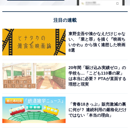
広まる可能性大。
注目の連載
また、なかるてぃんさんは切れ味の良いギャグも豊富
で、知性派らしくしっかりしたトークができるので番組
東野圭吾や湊かなえだけじゃな
制作者に重宝されそうな逸材です。キャッチーな見た目
い、「業と罪」を描く『映画ち
いかわ』から強く連想した映画
とキャラも含め、まさにキッカケさえあれば大ブレーク
8選
しそうな芸人となります。
20年間「駆け込み実績ゼロ」の
学校も…「こども110番の家」
は本当に必要？ PTAが直面する
理想と現実
「青春18きっぷ」販売激減の裏
に何が？ 連続利用の厳格化だけ
ではない「本当の理由」