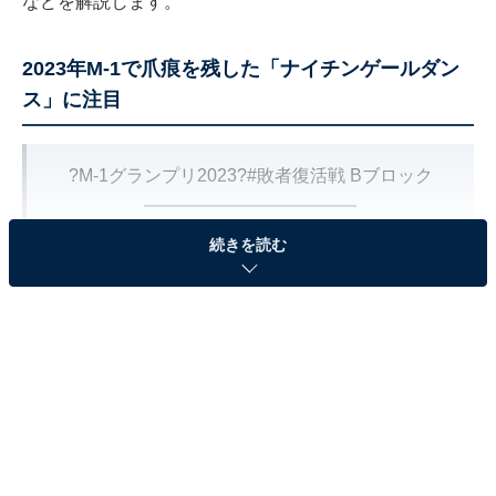
などを解説します。
2023年M-1で爪痕を残した「ナイチンゲールダン
ス」に注目
?M-1グランプリ2023?
#敗者復活戦
Bブロック
━━━━━━━━━━━━
現在ネタ中のコンビは…
続きを読む
?️
#ナイチンゲールダンス
！
━━━━━━━━━━━━
#M1
#M1グランプリ
pic.twitter.com/dHIsP4bQcR
— M-1グランプリ (@M1GRANDPRIX)
December 24, 2023
1組目は「ナイチンゲールダンス」です。2023年の「M-1