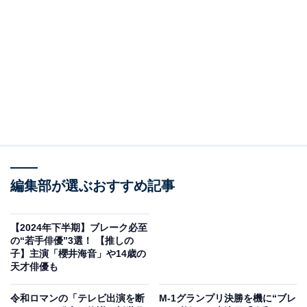
グランプリ」で敗者復活戦3位という成績を残し、多く
の実力派芸人がそろった「ツギクル芸人グランプリ
2023」で優勝。着実に賞レースで結果を残し、若い世代
のお笑いファンに絶大な人気をほこる「神保町よしもと
漫才劇場」にて中心的な存在のコンビとなっています。
ボケの中野なかるてぃんさんと、ツッコミのヤスさんか
らなるコンビで、NSC（吉本総合芸能学院）東京校の22
期にて首席を獲得。大学生時代から笑いの腕を磨き、縦
横無尽にボケまくるなかるてぃんさんと、的確でクール
編集部が選ぶおすすめ記事
なツッコミのヤスさんの相性が抜群です。
【2024年下半期】ブレーク必至
漫才で結果をしっかり残しているコンビで、2023年は年
の“若手俳優”3選！ 【推しの
子】主演「櫻井海音」や14歳の
間で700舞台近くを経験したとされ精度も格段にアッ
天才俳優も
プ。2024年の「M-1グランプリ」での優勝も期待されて
います。お笑い技術とともに、なかるてぃんさんのボケ
令和ロマンの「テレビ出演を断
M-1グランプリ決勝を機に“ブレ