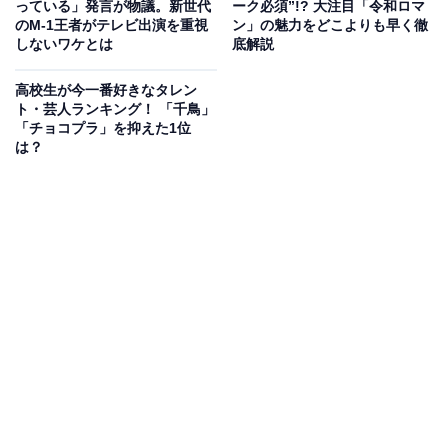
っている」発言が物議。新世代
ーク必須”!? 大注目「令和ロマ
の爆発力もあり、「M-1グランプリ」で結果を残す可能
のM-1王者がテレビ出演を重視
ン」の魅力をどこよりも早く徹
性もあり、ブレーク間近を感じさせます。
しないワケとは
底解説
高校生が今一番好きなタレン
ト・芸人ランキング！ 「千鳥」
「チョコプラ」を抑えた1位
は？
“知性派＆クセ強め芸人”コンビでブレークなるか