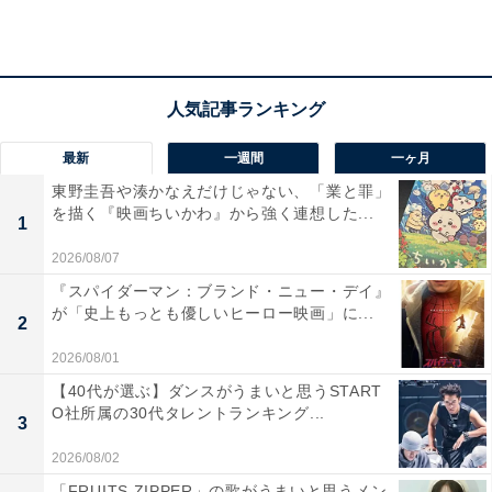
最新
一週間
一ヶ月
東野圭吾や湊かなえだけじゃない、「業と罪」
を描く『映画ちいかわ』から強く連想した...
1
2026/08/07
『スパイダーマン：ブランド・ニュー・デイ』
View this post on Instagram
が「史上もっとも優しいヒーロー映画」に...
2
2026/08/01
【40代が選ぶ】ダンスがうまいと思うSTART
O社所属の30代タレントランキング...
3
2026/08/02
「FRUITS ZIPPER」の歌がうまいと思うメン