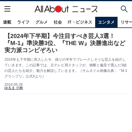
連載
ライフ
グルメ
社会
IT・ビジネス
エンタメ
リサ
【2024年下半期】今注目すべき芸人3選！
『M-1』準決勝3位、『THE W』決勝進出など
実力派コンビぞろい
2024年も下半期に突入した今、残りの半年でブレークしそうな芸人を紹介し
ていきます。この記事では、元テレビ局スタッフが、独断と偏見で選んだ3組
の芸人たちを紹介。魅力を解説していきます。（サムネイル画像出典：『M-1
グランプリ』公式Xより）
2024.06.28
ゆるま 小林