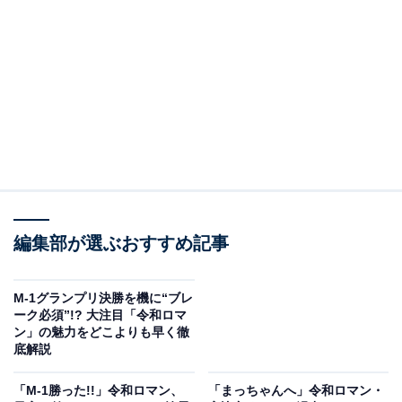
ンネルに出演し、「テレビ出演を基本的に断っている」
と明かして話題を集めています。
確かにこれまでのM-1王者から比べると、優勝後にテレ
ビ出演が少ない傾向にある令和ロマン。くるまさんの発
言によりさまざまな意見が飛び交っている中で、改めて
芸人とテレビの関係について、元テレビ局スタッフの筆
者が考察してみたいと思います。
編集部が選ぶおすすめ記事
『M-1グランプリ』は芸人たちが夢をつかむコン
テストに
M-1グランプリ決勝を機に“ブレ
ーク必須”!? 大注目「令和ロマ
現在のお笑い界において、もっとも権威があるコンテス
ン」の魅力をどこよりも早く徹
底解説
トは紛れもなく『M-1グランプリ』でしょう。優勝コン
ビだけでなく、決勝に残った芸人たちは番組の放送終了
「M-1勝った!!」令和ロマン、
「まっちゃんへ」令和ロマン・