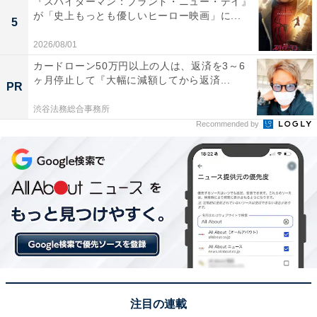
『スパイダーマン：ブランド・ニュー・デイ』
が「史上もっとも優しいヒーロー映画」に...
5
2026/08/01
カードローン50万円以上の人は、返済を3～6
ヶ月停止して『大幅に減額してから返済...
PR
渋谷法務総合事務所
Recommended by
賛否両論も……令和ロマン×人気YouTuberコラボ
の真意とは
注目の連載