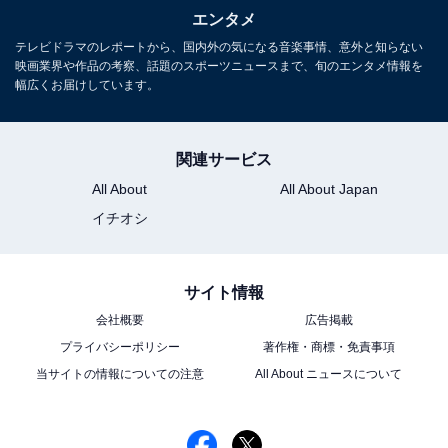
エンタメ
4年目のラヴィット！を
テレビドラマのレポートから、国内外の気になる音楽事情、意外と知らない
宜しくお願いします
#新レギュラーは令和ロマン
映画業界や作品の考察、話題のスポーツニュースまで、旬のエンタメ情報を
幅広くお届けしています。
pic.twitter.com/t7eGdtOnH8
— TBS『ラヴィット！』 (@tbs_loveit)
関連サービス
March 28, 2024
All About
All About Japan
イチオシ
ただ、錦鯉、ウエストランドと比べてもテレビ出演が少
ないのは事実。そこで、優勝後に忙しいはずの令和ロマ
ンは何をしているのかといえば、YouTubeチャンネル
サイト情報
「official令和ロマン【公式】」を中心に、人気YouTuber
会社概要
広告掲載
たちとのコラボを進めています。
プライバシーポリシー
著作権・商標・免責事項
当サイトの情報についての注意
All About ニュースについて
コラボ相手を巡って賛否両論が巻き起こっていますが、
SAWAYAN GAMES、料理研究家リュウジのバズレシピ
などと動画を撮影。女性3人組YouTuber・ヘラヘラ三銃