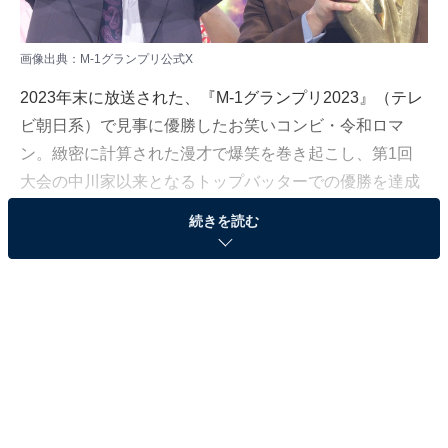
画像出典：
M-1グランプリ公式X
2023年末に放送された、『M-1グランプリ2023』（テレ
ビ朝日系）で見事に優勝したお笑いコンビ・令和ロマ
ン。緻密に計算された漫才で爆笑を巻き起こし、第1回
大会の中川家以来となるトップバッターでの優勝を達成
しました。
続きを読む
【こちらも読む→
M-1を制した結成5年コンビ「令和ロマン」の“貫禄と戦
略”
】
そんな令和ロマンの高比良くるまさん（※高は「はしご
だか」）が、NON STYLE・石田明さんのYouTubeチャ