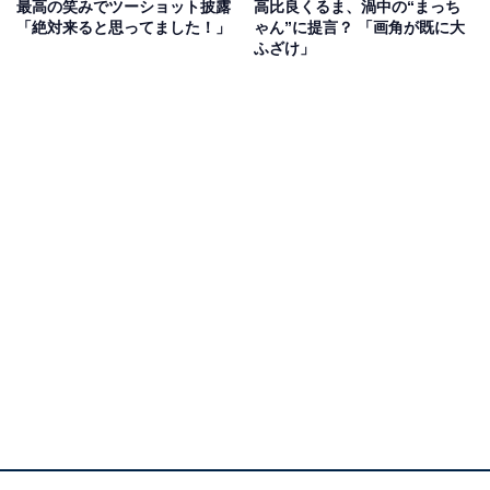
後にテレビ出演が多くなる傾向にあります。
最高の笑みでツーショット披露
高比良くるま、渦中の“まっち
「絶対来ると思ってました！」
ゃん”に提言？ 「画角が既に大
ふざけ」
人生、変えてくれ。
?M-1グランプリ2022王者?
#ウエストランド
?
?ネタ動画公開中！
https://t.co/ytb7K4MaVM
#M1
#M1グランプリ
pic.twitter.com/PJwJBQLjN2
— M-1グランプリ (@M1GRANDPRIX)
December 19, 2022
例を挙げれば、2021年、2022年に優勝した錦鯉やウエス
トランドは、翌年からテレビ出演が劇的に増え一気に大
ブレークを達成。2007年王者のサンドウィッチマンも、
M-1での活躍をきっかけに、現在の国民的な人気を獲得