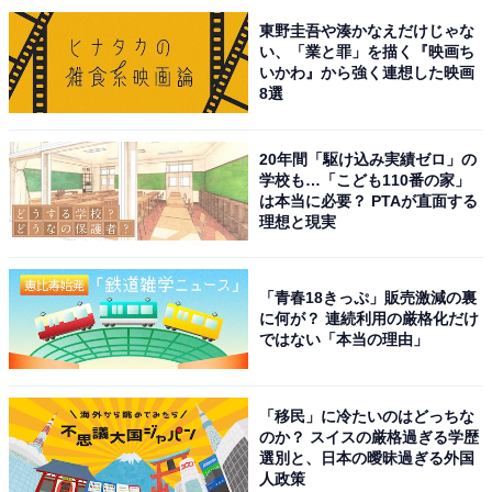
そんな『M-1グランプリ』だからこそ、令和ロマン・く
東野圭吾や湊かなえだけじゃな
るまさんがテレビ出演を「基本的に断っている」と発言
い、「業と罪」を描く『映画ち
したことで、物議を醸しているわけです。
いかわ』から強く連想した映画
8選
ちなみに、くるまさんの発言を解説すれば、テレビを作
っているのは自分たちより上の世代であり、熱量がその
20年間「駆け込み実績ゼロ」の
学校も…「こども110番の家」
世代と合わないので出演する番組を選んでいるという内
は本当に必要？ PTAが直面する
容になります。動画を見れば、テレビを否定しているわ
理想と現実
けではなく、自分たちに合った番組に出演したいと考え
ていることが分かります。
「青春18きっぷ」販売激減の裏
に何が？ 連続利用の厳格化だけ
【実際の動画：高比良くるま×石田明の対談動画を見
ではない「本当の理由」
る】
「移民」に冷たいのはどっちな
現に令和ロマンは、『ラヴィット！』（TBS系）に木曜
のか？ スイスの厳格過ぎる学歴
選別と、日本の曖昧過ぎる外国
レギュラーとして加入し、2024年4月から隔週で出演。
人政策