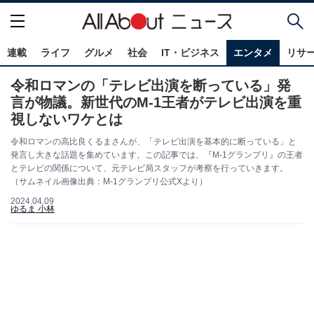
連載
ライフ
グルメ
社会
IT・ビジネス
エンタメ
リサ
令和ロマンの「テレビ出演を断っている」発
言が物議。新世代のM-1王者がテレビ出演を重
視しないワケとは
令和ロマンの高比良くるまさんが、「テレビ出演を基本的に断っている」と
発言し大きな話題を集めています。この記事では、『M-1グランプリ』の王者
とテレビの関係について、元テレビ局スタッフが考察を行っていきます。
（サムネイル画像出典：M-1グランプリ公式Xより）
2024.04.09
ゆるま 小林