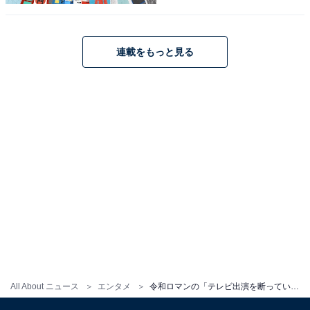
その他にも、それぞれがテレビ番組へ出演しており、決
して「テレビを毛嫌いしている」という印象はありませ
ん。
連載をもっと見る
皆様のおかげで
#ラヴィット
は
明日から4年目を迎えます
でも何も変わらずに
これからもずっと
#くだらないものを真剣に
つくり続けます
たった一つ変わるとすれば
この春から木曜新メンバーとして
#令和ロマン
が加
All About ニュース
エンタメ
令和ロマンの「テレビ出演を断っている」発言が物議。新世代のM-1王者がテレビ出演を重視しないワケとは
入します