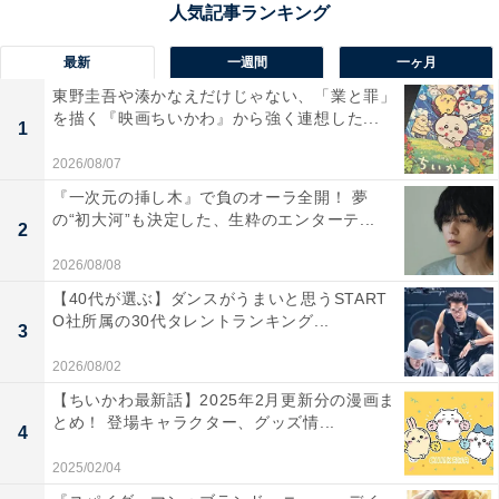
したといえるでしょう。また、優勝できなかったもの
の、南海キャンディーズやオードリー、おいでやすこが
最新
一週間
一ヶ月
などM-1での活躍でブレークした芸人は多く存在しま
東野圭吾や湊かなえだけじゃない、「業と罪」
を描く『映画ちいかわ』から強く連想した...
す。
1
2026/08/07
『M-1グランプリ』は、視聴率や注目度が高いコンテス
『一次元の挿し木』で負のオーラ全開！ 夢
トであり、ブレークのきっかけを獲得した先人たちがい
の“初大河”も決定した、生粋のエンターテ...
2
たことで、芸人だけでなく視聴者も「M-1で活躍すれば
2026/08/08
ブレークする」という認識を持ちました。ファンも芸人
【40代が選ぶ】ダンスがうまいと思うSTART
も、『M-1グランプリ』で活躍するとテレビ番組にたく
O社所属の30代タレントランキング...
3
さん出演し大ブレークする、という構図が普通のことだ
2026/08/02
と思っています。
【ちいかわ最新話】2025年2月更新分の漫画ま
とめ！ 登場キャラクター、グッズ情...
4
ゴールデン帯で番組が放送される『M-1グランプリ』
は、活躍すればすぐに人気を獲得できる魔法のようなコ
2025/02/04
ンテストになっています。