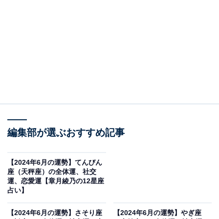
愛と平和をモットーに
・全体運
“どっちでもいい”ムード。右に行っても、左に行って
も、それなりにうまくやれるでしょう。柔軟性が高く、
なんでも面白がれる心境になっているのです。「絶対、
コッチ！」という人たちが選ばない方をもらって、全体
の流れに貢献していきましょう。多少、割を食ったり、
編集部が選ぶおすすめ記事
損をしたりしても、それが後日の話のタネになったりし
て、そう悪くはならないはず。残り物に福があったり、
【2024年6月の運勢】てんびん
人柄が買われて別のチャンスが舞い込んだり、最終的に
座（天秤座）の全体運、社交
は、プラスになります。
運、恋愛運【章月綾乃の12星座
占い】
力を入れたいのは、おしゃれ。特に、レイングッズへの
【2024年6月の運勢】さそり座
【2024年6月の運勢】やぎ座
投資は、実用性も高く、センスの見せ所に。映える傘や