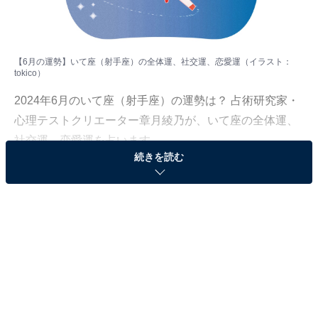
【6月の運勢】いて座（射手座）の全体運、社交運、恋愛運（イラスト：
tokico
）
2024年6月のいて座（射手座）の運勢は？ 占術研究家・
心理テストクリエーター章月綾乃が、いて座の全体運、
社交運、恋愛運を占います。
続きを読む
＞【2024年6月の運勢】他の星座の運勢が気になる人は
こちら
いて座（11月23日～12月21日生まれ）
世界平和はあなたから！