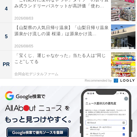
み式ランドリーバスケットが高評価「使わ...
4
2026/08/03
【山梨県の人気日帰り温泉】「山梨日帰り温泉
源泉かけ流しの湯 桜湯」は源泉かけ流...
5
他の星座の運勢も見る
2026/08/05
「宝くじ、運じゃなかった」当たる人は“同じ
【6月の運勢】おひつじ座（牡羊座）
こと”してる
PR
【6月の運勢】おうし座（牡牛座）
合同会社デジタルファーム
【6月の運勢】ふたご座（双子座）
Recommended by
【6月の運勢】かに座（蟹座）
【6月の運勢】しし座（獅子座）
【6月の運勢】おとめ座（乙女座）
【6月の運勢】てんびん座（天秤座）
【6月の運勢】さそり座（蠍座）
【6月の運勢】いて座（射手座）※今見ている記事
【6月の運勢】やぎ座（山羊座）