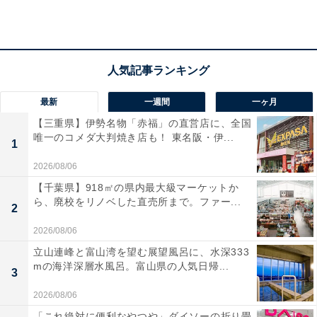
てきだと感じるかが合わないと、つきあってもズレを感
じてしまうはず。もっといえば、見た目が好みならば多
少の難は目をつぶれます。自分に正直になって！
最新
一週間
一ヶ月
ラッキーポイント……ラズベリーレッド、ダブルリ
【三重県】伊勢名物「赤福」の直営店に、全国
ング、セットアップ、新札
唯一のコメダ大判焼き店も！ 東名阪・伊...
1
2026/08/06
【千葉県】918㎡の県内最大級マーケットか
ら、廃校をリノベした直売所まで。ファー...
2
2026/08/06
立山連峰と富山湾を望む展望風呂に、水深333
mの海洋深層水風呂。富山県の人気日帰...
3
2026/08/06
「これ絶対に便利なやつや」ダイソーの折り畳