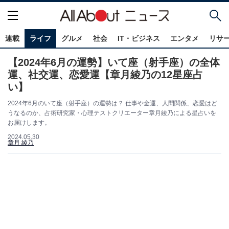
連載
ライフ
グルメ
社会
IT・ビジネス
エンタメ
リサ
【2024年6月の運勢】いて座（射手座）の全体
運、社交運、恋愛運【章月綾乃の12星座占
い】
2024年6月のいて座（射手座）の運勢は？ 仕事や金運、人間関係、恋愛はど
うなるのか、占術研究家・心理テストクリエーター章月綾乃による星占いを
お届けします。
2024.05.30
章月 綾乃