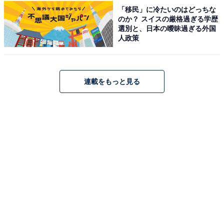
「移民」に冷たいのはどっちな
のか？ スイスの厳格過ぎる学歴
占い師：
章月 綾乃
選別と、日本の曖昧過ぎる外国
人政策
占い、心理テストの執筆、監修。雑誌、Web、広告
タイアップ記事などを多数手がけています。
連載をもっと見る
イラストレーター：
tokico
タウン情報誌の営業、住宅情報誌の編集を経てフリ
ーのイラストレーターに。媒体制作の経験を生かし
て、「わかりやすく、ゆる可愛く」をモットーに媒
体のコンテンツ理解を促進するようなイラストを制
作しています。雑誌やWeb、結婚式やSNSの似顔絵
など幅広い分野で活動中。
こちらもおすすめ