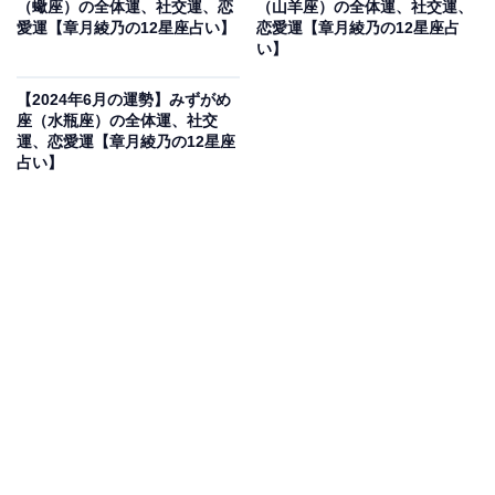
（蠍座）の全体運、社交運、恋
（山羊座）の全体運、社交運、
愛運【章月綾乃の12星座占い】
恋愛運【章月綾乃の12星座占
雨の日用のシューズを手に入れて。オフは、アートに感
い】
動が。狙い目は、グループ展です。
【2024年6月の運勢】みずがめ
座（水瓶座）の全体運、社交
・社交運
運、恋愛運【章月綾乃の12星座
目指せ、聞き上手！ よい情報が集まってくるときなの
占い】
で、「気持ちよく語ってもらえる」関係を目指しましょ
う。普通に相づちを打つだけでなく、「そういえば、こ
の前の話はどうなったの？」と後日談を促すようなイメ
ージです。自分のことを分かってくれる、興味を持って
もらっている相手には、誰でも心を開きたくなるもの。
こちらから、最近あったことを話して語れる場を作るの
もいい考え。お笑いタレントの名司会者のトークが参考
になるはず。
・恋愛運
恋は、センスの一致が大事。何を格好いいと思うか、す