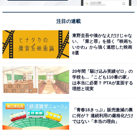
【6月の運勢】みずがめ座（水瓶座）
【6月の運勢】うお座（魚座）
注目の連載
東野圭吾や湊かなえだけじゃな
い、「業と罪」を描く『映画ち
いかわ』から強く連想した映画
8選
20年間「駆け込み実績ゼロ」の
学校も…「こども110番の家」
は本当に必要？ PTAが直面する
理想と現実
「青春18きっぷ」販売激減の裏
に何が？ 連続利用の厳格化だけ
ではない「本当の理由」
占い師＆イラストレータープロフィール