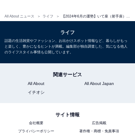
【2024年6月の運勢】「おひつじ座～うお座」
章月綾乃の12星座占い
All About ニュース
ライフ
【2024年6月の運勢】いて座（射手座）の全体運、社交運、恋愛運【章月綾乃の12星座占い】
ライフ
話題の生活雑貨やファッション、お出かけスポット情報など、暮らしがもっ
と楽しく、豊かになるヒントが満載。編集部が独自調査した、気になる他人
のライフスタイル事情も公開しています。
関連サービス
All About
All About Japan
イチオシ
サイト情報
会社概要
広告掲載
プライバシーポリシー
著作権・商標・免責事項