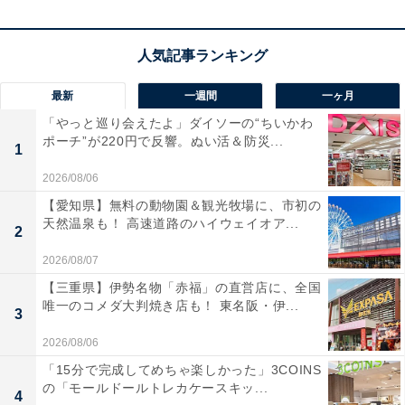
ことで、好きな人、愛する人とも対等な関係が作れま
す。合わせ過ぎず、寄りかかり過ぎず、心地よい関係を
目指していきましょう。出会いは、年上の人の紹介に期
最新
一週間
一ヶ月
待を。
「やっと巡り会えたよ」ダイソーの“ちいかわ
ポーチ”が220円で反響。ぬい活＆防災...
1
ラッキーポイント……ブラック、タテ長のシルエッ
2026/08/06
ト、アナログ時計、和食
【愛知県】無料の動物園＆観光牧場に、市初の
天然温泉も！ 高速道路のハイウェイオア...
2
2026/08/07
【三重県】伊勢名物「赤福」の直営店に、全国
唯一のコメダ大判焼き店も！ 東名阪・伊...
3
2026/08/06
「15分で完成してめちゃ楽しかった」3COINS
の「モールドールトレカケースキッ...
4