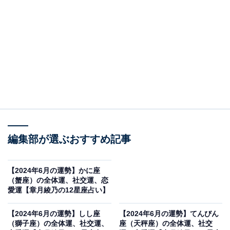
データを集めましょう
・全体運
意識がクリア。物事を冷静にジャッジし、的確に対処す
る力が備わっています。だから、6月のあなたは間違い
なく大丈夫です。何があっても正しく対応ができて、
100点満点の着地ができるでしょう。自信と自覚を持っ
て、目の前のミッションに取り組んでいきましょう。
編集部が選ぶおすすめ記事
また、自分に関する情報をつかむのにもよいタイミング
【2024年6月の運勢】かに座
に。サイズや体重、筋肉量などをチェックする、検診や
（蟹座）の全体運、社交運、恋
診察で健康状態を知る、試験を受けて理解度を確かめる
愛運【章月綾乃の12星座占い】
など、今の状態をつかんでみて。どれくらい負荷をかけ
【2024年6月の運勢】しし座
【2024年6月の運勢】てんびん
ると、バテるのか、どんな気分転換でご機嫌になるの
（獅子座）の全体運、社交運、
座（天秤座）の全体運、社交
か、セルフチェックをしておくと、この先「まだ大丈