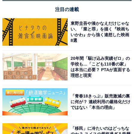
【6月の運勢】やぎ座（山羊座）
注目の連載
【6月の運勢】みずがめ座（水瓶座）
東野圭吾や湊かなえだけじゃな
【6月の運勢】うお座（魚座）
い、「業と罪」を描く『映画ち
いかわ』から強く連想した映画
8選
20年間「駆け込み実績ゼロ」の
学校も…「こども110番の家」
は本当に必要？ PTAが直面する
理想と現実
「青春18きっぷ」販売激減の裏
に何が？ 連続利用の厳格化だけ
ではない「本当の理由」
「移民」に冷たいのはどっちな
のか？ スイスの厳格過ぎる学歴