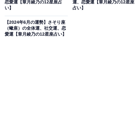
恋愛運【章月綾乃の12星座占
運、恋愛運【章月綾乃の12星座
い】
占い】
夫」「もう休もう」とゴー＆ストップの見極めが正しく
つくことに。
【2024年6月の運勢】さそり座
（蠍座）の全体運、社交運、恋
愛運【章月綾乃の12星座占い】
・社交運
引き立て運が稼働しているため、みんなと一緒が難しい
かも。かといって、今まで通りがいいから責任を負わな
い、出世を断る的な判断は本末転倒です。簡単にいえ
ば、レベルが上がっているということ。誰かと一緒にい
られなくなるのは、互いの成長のスピードがズレたから
です。次のステージで、また仲良くできる人が現れるの
で、しばし孤独や「浮いている感じ」を楽しむのが1
番。年の離れた人との交流に、発見や感動が待っていま
す。
・恋愛運
恋は、自立が裏テーマ。まず、あなたが自分の足で立つ