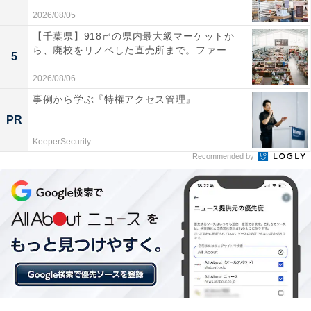
2026/08/05
【千葉県】918㎡の県内最大級マーケットか
ら、廃校をリノベした直売所まで。ファー...
5
2026/08/06
事例から学ぶ『特権アクセス管理』
他の星座の運勢も見る
PR
KeeperSecurity
【6月の運勢】おひつじ座（牡羊座）
Recommended by
【6月の運勢】おうし座（牡牛座）
【6月の運勢】ふたご座（双子座）
【6月の運勢】かに座（蟹座）
【6月の運勢】しし座（獅子座）
【6月の運勢】おとめ座（乙女座）※今見ている記事
【6月の運勢】てんびん座（天秤座）
【6月の運勢】さそり座（蠍座）
【6月の運勢】いて座（射手座）