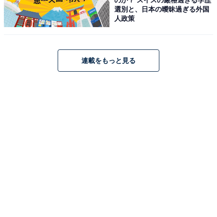
占い師＆イラストレータープロフィール
選別と、日本の曖昧過ぎる外国
人政策
占い師：
章月 綾乃
占い、心理テストの執筆、監修。雑誌、Web、広告
連載をもっと見る
タイアップ記事などを多数手がけています。
イラストレーター：
tokico
タウン情報誌の営業、住宅情報誌の編集を経てフリ
ーのイラストレーターに。媒体制作の経験を生かし
て、「わかりやすく、ゆる可愛く」をモットーに媒
体のコンテンツ理解を促進するようなイラストを制
作しています。雑誌やWeb、結婚式やSNSの似顔絵
など幅広い分野で活動中。