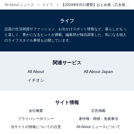
こちらもおすすめ
All About ニュース
ライフ
【2024年6月の運勢】おとめ座（乙女座）の全体運、社交運、恋愛運【章月綾乃の12星座占い】
【2024年6月の運勢】「おひつじ座～うお座」
章月綾乃の12星座占い
ライフ
話題の生活雑貨やファッション、お出かけスポット情報など、暮らしがもっ
と楽しく、豊かになるヒントが満載。編集部が独自調査した、気になる他人
のライフスタイル事情も公開しています。
関連サービス
All About
All About Japan
イチオシ
サイト情報
会社概要
広告掲載
プライバシーポリシー
著作権・商標・免責事項
当サイトの情報についての注意
All About ニュースについて