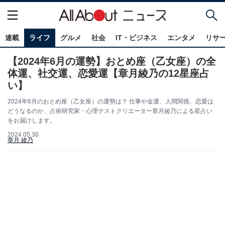
連載
ライフ
グルメ
社会
IT・ビジネス
エンタメ
リサ
【2024年6月の運勢】おとめ座（乙女座）の全
体運、社交運、恋愛運【章月綾乃の12星座占
い】
2024年6月のおとめ座（乙女座）の運勢は？ 仕事や金運、人間関係、恋愛は
どうなるのか、占術研究家・心理テストクリエーター章月綾乃による星占い
をお届けします。
2024.05.30
章月 綾乃