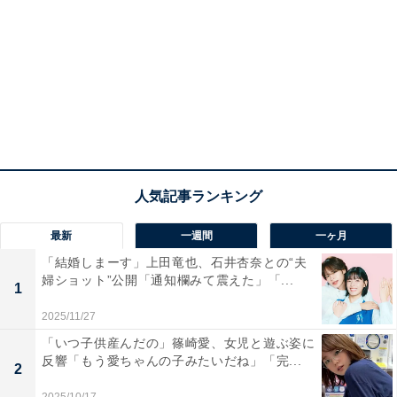
最新
一週間
一ヶ月
「結婚しまーす」上田竜也、石井杏奈との“夫
婦ショット”公開「通知欄みて震えた」「...
1
2025/11/27
「いつ子供産んだの」篠崎愛、女児と遊ぶ姿に
反響「もう愛ちゃんの子みたいだね」「完...
2