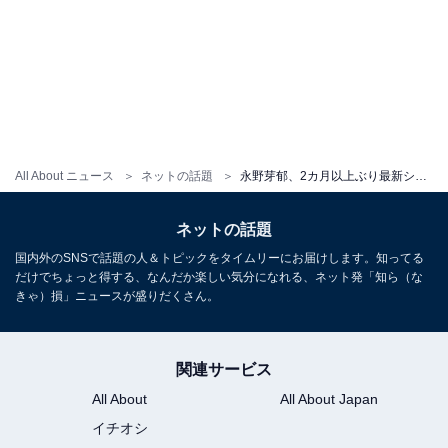
All About ニュース
ネットの話題
永野芽郁、2カ月以上ぶり最新ショットに反響！ 「メガネめいちゃん可愛いです」「デートしたいわ(笑)」
ネットの話題
国内外のSNSで話題の人＆トピックをタイムリーにお届けします。知ってる
だけでちょっと得する、なんだか楽しい気分になれる、ネット発「知ら（な
きゃ）損」ニュースが盛りだくさん。
関連サービス
All About
All About Japan
イチオシ