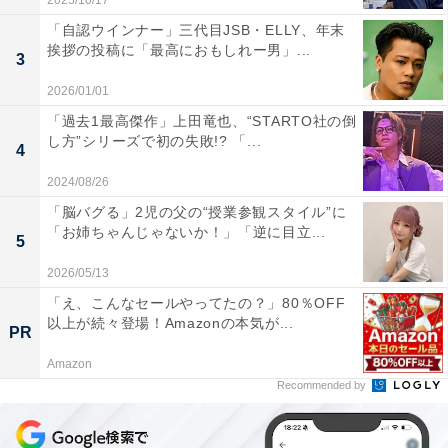
2025/10/17
「自認ウインナー」三代目JSB・ELLY、年末
挨拶の投稿に「最高におもしれー男」...
3
2026/01/01
「過去1最高傑作」上田竜也、“STARTO社の倒
し方”シリーズで初の失敗!? 「...
4
2024/08/26
「脳バグる」2児の父の“授業参観スタイル”に
「お姉ちゃんじゃないか！」「逆に目立...
5
2026/05/13
「え、こんなセールやってたの？」80％OFF
以上が続々登場！Amazonの本気が...
PR
Amazon
Recommended by