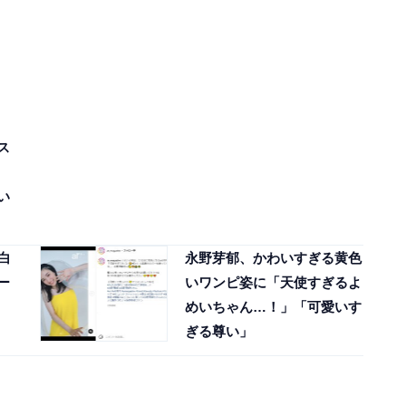
ス
い
白
永野芽郁、かわいすぎる黄色
ー
いワンピ姿に「天使すぎるよ
めいちゃん…！」「可愛いす
ぎる尊い」