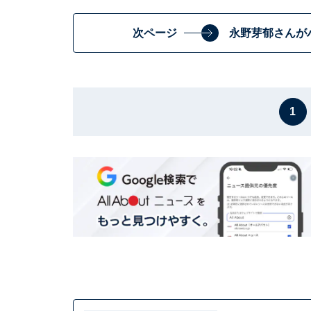
次ページ
永野芽郁さんが
1