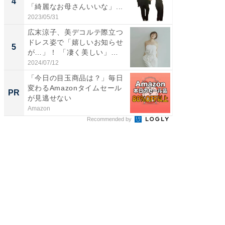
4
4
「綺麗なお母さんいいな」...
エットに
2023/05/31
2026/08/0
広末涼子、美デコルテ際立つ
「脳がバ
ドレス姿で「嬉しいお知らせ
装姿が話
5
5
が…」！ 「凄く美しい」
のお父さ
「透...
2024/07/12
2026/08/0
「今日の目玉商品は？」毎日
事例か
変わるAmazonタイムセール
管理』
PR
PR
が見逃せない
Amazon
KeeperSec
Recommended by