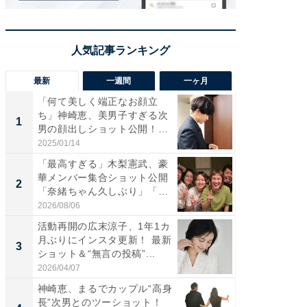
最新
一週間
一ヶ月
「何て美しく端正なお顔立
「さす
ち」神崎恵、美男子すぎる次
は」高
1
1
男の顔出しショット公開！
災地を
「め...
「カ...
2025/01/14
2026/08/0
「最高すぎる」木梨憲武、豪
「女の
華メンバー集合ショット公開
介、バ
2
2
「奈緒ちゃん久しぶり」「み
らのプレ
ん...
愛...
2026/08/06
2026/08/0
活動再開の広末涼子、1年1カ
「脚が
月ぶりにインスタ更新！ 最新
横川尚
3
3
ショット＆“無言の投稿”...
ムキな姿
刃...
2026/04/07
2026/08/0
神崎恵、まるでカップル“高身
「え、
長”次男とのツーショット！
芸人、2