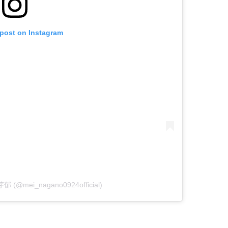
 post on Instagram
芽郁 (@mei_nagano0924official)