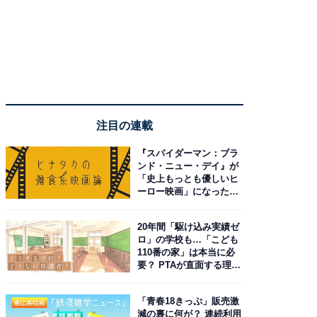
注目の連載
『スパイダーマン：ブラ
ンド・ニュー・デイ』が
「史上もっとも優しいヒ
ーロー映画」になった理
由。予習したい作品は？
20年間「駆け込み実績ゼ
ロ」の学校も…「こども
110番の家」は本当に必
要？ PTAが直面する理想
と現実
「青春18きっぷ」販売激
減の裏に何が？ 連続利用