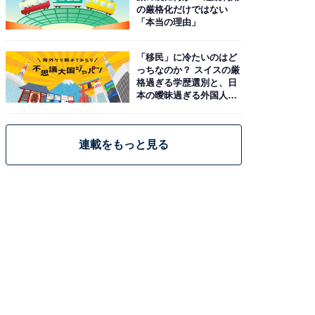
の厳格化だけではない
「本当の理由」
「移民」に冷たいのはど
っちなのか？ スイスの厳
格過ぎる学歴選別と、日
本の曖昧過ぎる外国人政
策
連載をもっと見る