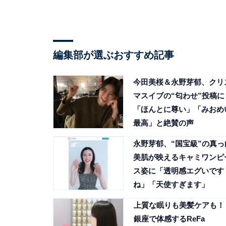
編集部が選ぶおすすめ記事
今田美桜＆永野芽郁、クリ
マスイブの“匂わせ”投稿に
「ほんとに尊い」「みおめ
最高」と絶賛の声
永野芽郁、“国宝級”の真っ
美肌が映えるキャミワンピ
ス姿に「透明感エグいです
ね」「天使すぎます」
上質な眠りも美髪ケアも！
銀座で体感するReFa