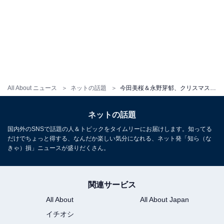
All About ニュース
ネットの話題
今田美桜＆永野芽郁、クリスマスイブの“匂わせ”投稿に「ほんとに尊い」「みおめい最高」と絶賛の声
ネットの話題
国内外のSNSで話題の人＆トピックをタイムリーにお届けします。知ってる
だけでちょっと得する、なんだか楽しい気分になれる、ネット発「知ら（な
きゃ）損」ニュースが盛りだくさん。
関連サービス
All About
All About Japan
イチオシ