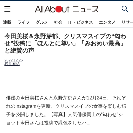
連載
ライフ
グルメ
社会
IT・ビジネス
エンタメ
リサ
今田美桜＆永野芽郁、クリスマスイブの“匂わ
せ”投稿に「ほんとに尊い」「みおめい最高」
と絶賛の声
2022.12.26
石井 有紀
俳優の今田美桜さんと永野芽郁さんが12月24日、それぞ
れのInstagramを更新。クリスマスイブの食事を楽しむ様
子を公開しました。【写真】人気俳優同士の“匂わせ”シ
ョット今田さんは投稿で緑色をしたハ...