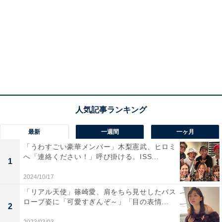
最新
一週間
一ヶ月
「うわすごい豪華メンバー」木梨憲武、ヒロミ
へ「連絡ください！」呼び掛ける。ISS...
1
2024/10/17
「リアル天使」篠崎愛、肩をちら見せしたバス
ローブ姿に「可愛すぎんぞ～」「目の表情...
2