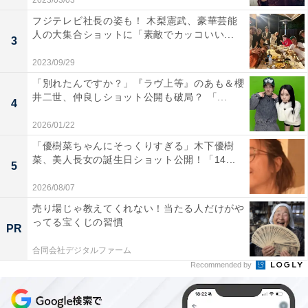
2023/03/03
フジテレビ社長の姿も！ 木梨憲武、豪華芸能
人の大集合ショットに「素敵でカッコいい...
3
2023/09/29
「別れたんですか？」『ラヴ上等』のあも＆櫻
井二世、仲良しショット公開も破局？ 「...
4
2026/01/22
「優樹菜ちゃんにそっくりすぎる」木下優樹
菜、美人長女の誕生日ショット公開！「14...
5
2026/08/07
売り場じゃ教えてくれない！当たる人だけがや
ってる宝くじの習慣
PR
合同会社デジタルファーム
Recommended by