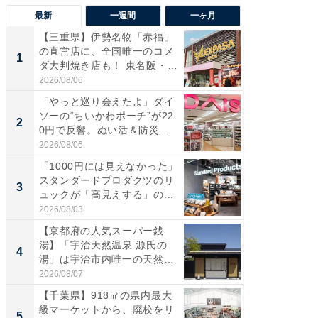
最新
一週間
一ヶ月
【三重県】伊勢名物「赤福」
【兵庫
の直営店に、全国唯一のコメ
ーメン
1
1
ダ大判焼き店も！ 東名阪・
再現した
伊...
道...
2026/08/06
2026/08/0
「やっと巡り会えたよ」ダイ
【三重
ソーの“ちいかわポーチ”が22
の直営
2
2
0円で反響。ぬい活＆防災...
ダ大判焼
伊...
2026/08/06
2026/08/0
「1000円には見えなかった」
【千葉県
スタンダードプロダクツのリ
級マー
3
3
ュックが「高見えする」の...
ノベし
ー...
2026/08/03
2026/08/0
【京都府の人気スーパー銭
ステラ
湯】「宇治天然温泉 源氏の
詰め放題
4
4
湯」は宇治市内唯一の天然温
00円で「
泉と...
2026/08/07
2026/08/0
【千葉県】918㎡の県内最大
立山連
級マーケットから、廃校をリ
風呂に、
5
5