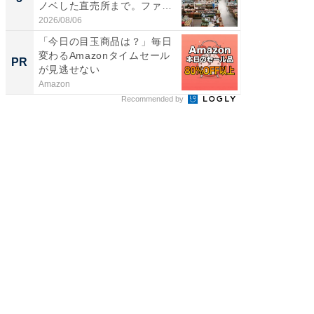
ノベした直売所まで。ファ
層水風
ー...
帰...
2026/08/06
2026/08/0
「今日の目玉商品は？」毎日
【西野
変わるAmazonタイムセール
を追求
PR
PR
が見逃せない
は
Amazon
FINCHI o
Recommended by