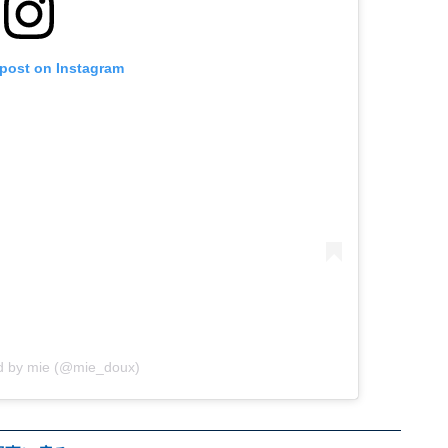
 post on Instagram
ed by mie (@mie_doux)