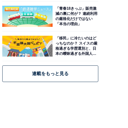
「青春18きっぷ」販売激
減の裏に何が？ 連続利用
の厳格化だけではない
「本当の理由」
「移民」に冷たいのはど
っちなのか？ スイスの厳
格過ぎる学歴選別と、日
本の曖昧過ぎる外国人政
策
連載をもっと見る