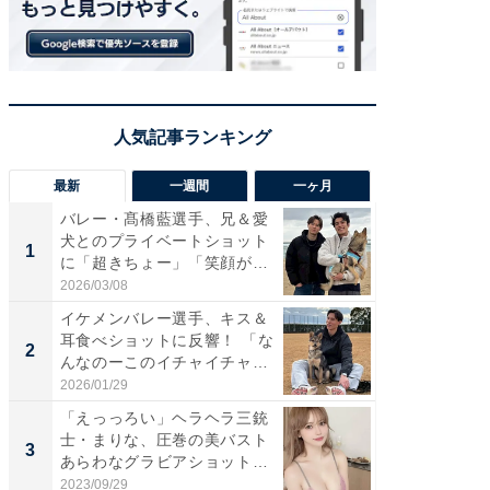
最新
一週間
一ヶ月
バレー・髙橋藍選手、兄＆愛
「さす
犬とのプライベートショット
は」高
1
1
に「超きちょー」「笑顔が見
災地を
れ...
「カ...
2026/03/08
2026/08/0
イケメンバレー選手、キス＆
「え、
耳食べショットに反響！ 「な
芸人、2
2
2
んなのーこのイチャイチャ
エットに
感...
2026/01/29
2026/08/0
「えっっろい」ヘラヘラ三銃
「脚が
士・まりな、圧巻の美バスト
横川尚
3
3
あらわなグラビアショット公
ムキな姿
開...
刃...
2023/09/29
2026/08/0