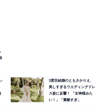
も
味
レ
3度目結婚のともさかりえ、
美しすぎるウエディングドレ
腕
ス姿に反響！ 「女神様みた
い！」「素敵すぎ」