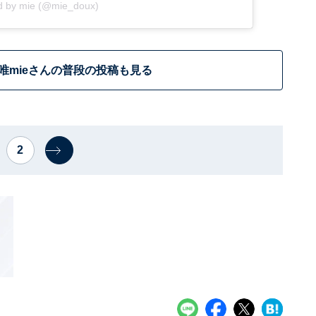
ed by mie (@mie_doux)
唯mieさんの普段の投稿も見る
2