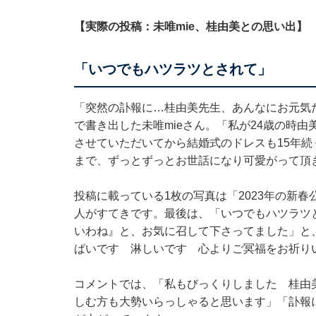
【実際の投稿：未唯mie、桂由美との思い出】
「いつでもハツラツとされて」
「突然の訃報に…桂由美先生、あんなにお元気
で書き出した未唯mieさん。「私が24歳の時
させていただいてから結婚式のドレスも15年続く未唯mie
まで、ずっとずっとお世話になり可愛がって頂
投稿に載っている1枚の写真は「2023年の新
人がすてきです。最後は、「いつでもハツラツ
いわね』と、お気に召して下さってました」と
ぱいです 淋しいです 心よりご冥福をお祈り
コメントでは、「私もびっくりしました 桂由
しむ方も大勢いらっしゃると思います」「訃報