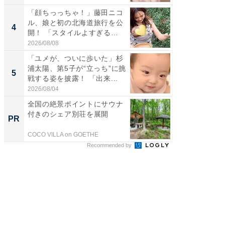
「顔ちっっちゃ！」藤田ニコ
「脳がバ
ル、娘と初の北海道旅行を公
装姿が話
4
4
開！ 「スタイルよすぎる
のお父さ
よ〜...
2026/08/08
2026/08/0
「ユメが、ついに歩いた」杉
「急に
浦太陽、第5子が“立っち”に挑
る」広
5
5
戦する姿を披露！ 「出来...
ョット
た」の..
2026/08/04
2026/08/0
全国の絶景ポイントにサウナ
65歳以
付きのシェア別荘を展開
プラン
PR
PR
なたに
を...
COCO VILLA on GOETHE
あんしん
Recommended by