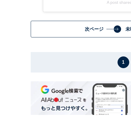
A post shar
次ページ
未
1