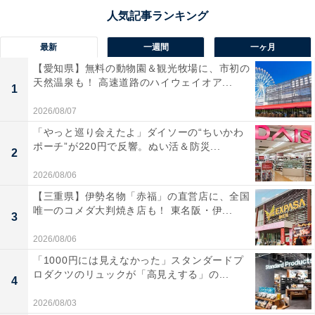
最新
一週間
一ヶ月
【愛知県】無料の動物園＆観光牧場に、市初の
天然温泉も！ 高速道路のハイウェイオア...
1
2026/08/07
「やっと巡り会えたよ」ダイソーの“ちいかわ
ポーチ”が220円で反響。ぬい活＆防災...
2
2026/08/06
【三重県】伊勢名物「赤福」の直営店に、全国
唯一のコメダ大判焼き店も！ 東名阪・伊...
3
2026/08/06
「1000円には見えなかった」スタンダードプ
ロダクツのリュックが「高見えする」の...
4
2026/08/03