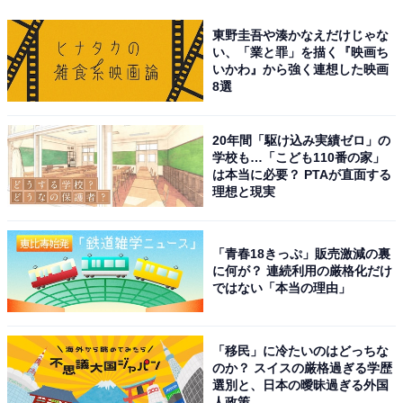
東野圭吾や湊かなえだけじゃな
い、「業と罪」を描く『映画ち
いかわ』から強く連想した映画
8選
20年間「駆け込み実績ゼロ」の
学校も…「こども110番の家」
は本当に必要？ PTAが直面する
理想と現実
「青春18きっぷ」販売激減の裏
に何が？ 連続利用の厳格化だけ
ではない「本当の理由」
「移民」に冷たいのはどっちな
のか？ スイスの厳格過ぎる学歴
選別と、日本の曖昧過ぎる外国
人政策