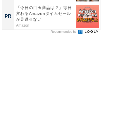
「今日の目玉商品は？」毎日
【西野
変わるAmazonタイムセール
刊『北
PR
PR
が見逃せない
くか』
Amazon
FINCHI o
Recommended by