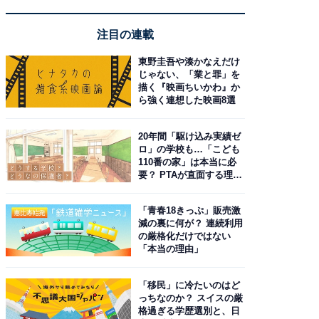
注目の連載
東野圭吾や湊かなえだけ
じゃない、「業と罪」を
描く『映画ちいかわ』か
ら強く連想した映画8選
20年間「駆け込み実績ゼ
ロ」の学校も…「こども
110番の家」は本当に必
要？ PTAが直面する理想
と現実
「青春18きっぷ」販売激
減の裏に何が？ 連続利用
の厳格化だけではない
「本当の理由」
「移民」に冷たいのはど
っちなのか？ スイスの厳
格過ぎる学歴選別と、日