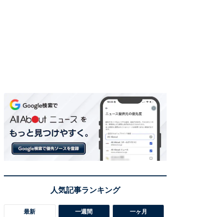
最新
一週間
一ヶ月