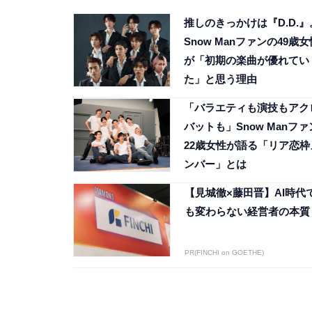
推しのきっかけは『D.D.』
Snow Manファンの49歳女
が「初期の楽曲が優れてい
た」と思う理由
「バラエティも演技もアク
バットも」Snow Manファ
22歳女性が語る「リア恋枠
ンバー」とは
【見城徹×藤田晋】AI時代
も変わらない経営者の本質
PR(FINCHI on GOETHE)