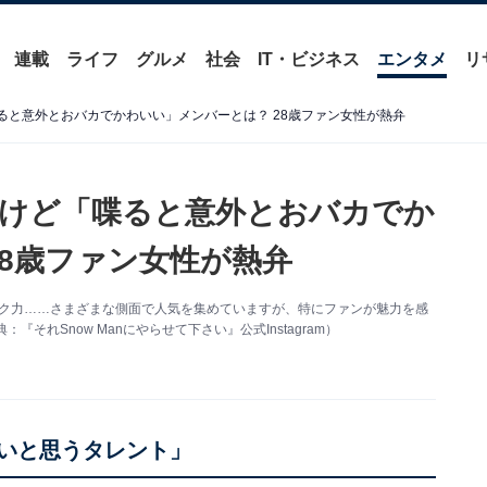
連載
ライフ
グルメ
社会
IT・ビジネス
エンタメ
リ
「喋ると意外とおバカでかわいい」メンバーとは？ 28歳ファン女性が熱弁
ンだけど「喋ると意外とおバカでか
28歳ファン女性が熱弁
トーク力……さまざまな側面で人気を集めていますが、特にファンが魅力を感
れSnow Manにやらせて下さい』公式Instagram）
良いと思うタレント」