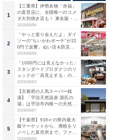
【三重県】伊勢名物「赤福」
【兵庫
の直営店に、全国唯一のコメ
ーメン
1
1
ダ大判焼き店も！ 東名阪・
再現した
伊...
道...
2026/08/06
2026/08/0
「やっと巡り会えたよ」ダイ
【三重
ソーの“ちいかわポーチ”が22
の直営
2
2
0円で反響。ぬい活＆防災...
ダ大判焼
伊...
2026/08/06
2026/08/0
「1000円には見えなかった」
【千葉県
スタンダードプロダクツのリ
級マー
3
3
ュックが「高見えする」の...
ノベし
ー...
2026/08/03
2026/08/0
【京都府の人気スーパー銭
ステラ
湯】「宇治天然温泉 源氏の
詰め放題
4
4
湯」は宇治市内唯一の天然温
00円で「
泉と...
2026/08/07
2026/08/0
【千葉県】918㎡の県内最大
立山連
級マーケットから、廃校をリ
風呂に、
5
5
ノベした直売所まで。ファ
層水風
ー...
帰...
2026/08/06
2026/08/0