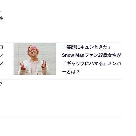
。
性
ロ
「笑顔にキュンときた」
ン
Snow Manファン27歳女性が
メ
「ギャップにハマる」メンバ
ーとは？
で