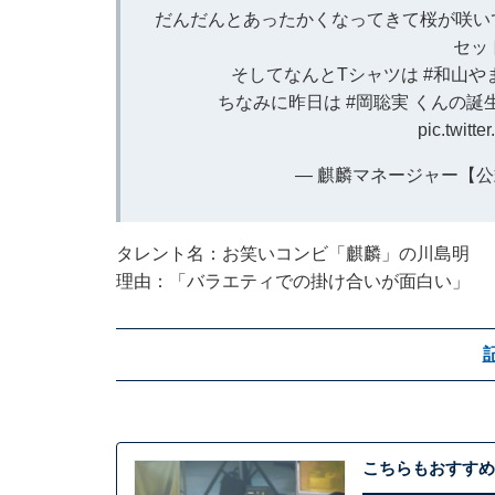
だんだんとあったかくなってきて桜が咲い
セッ
そしてなんとTシャツは
#和山や
ちなみに昨日は
#岡聡実
くんの誕
pic.twitt
— 麒麟マネージャー【公式】 
タレント名：お笑いコンビ「麒麟」の川島明
理由：「バラエティでの掛け合いが面白い」
こちらもおすすめ