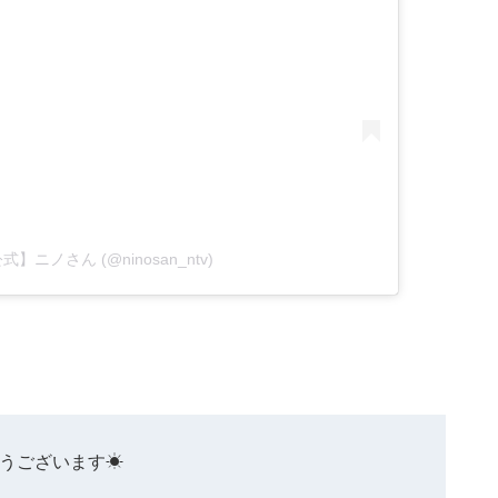
 【公式】ニノさん (@ninosan_ntv)
うございます☀