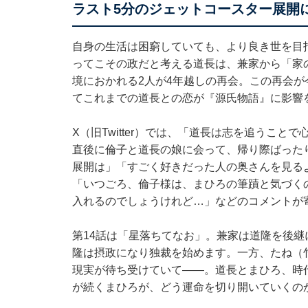
ラスト5分のジェットコースター展開
自身の生活は困窮していても、より良き世を目
ってこその政だと考える道長は、兼家から「家
境におかれる2人が4年越しの再会。この再会が
てこれまでの道長との恋が『源氏物語』に影響
X（旧Twitter）では、「道長は志を追うこ
直後に倫子と道長の娘に会って、帰り際ばった
展開は」「すごく好きだった人の奥さんを見る
「いつごろ、倫子様は、まひろの筆蹟と気づく
入れるのでしょうけれど…」などのコメントが
第14話は「星落ちてなお」。兼家は道隆を後
隆は摂政になり独裁を始めます。一方、たね（
現実が待ち受けていて――。道長とまひろ、時代
が続くまひろが、どう運命を切り開いていくの