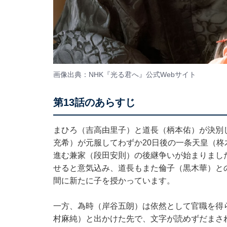
画像出典：NHK『光る君へ』
公式Webサイト
第13話のあらすじ
まひろ（吉高由里子）と道長（柄本佑）が決別
充希）が元服してわずか20日後の一条天皇（
進む兼家（段田安則）の後継争いが始まりまし
せると意気込み、道長もまた倫子（黒木華）と
間に新たに子を授かっています。
一方、為時（岸谷五朗）は依然として官職を得
村麻純）と出かけた先で、文字が読めずだまさ