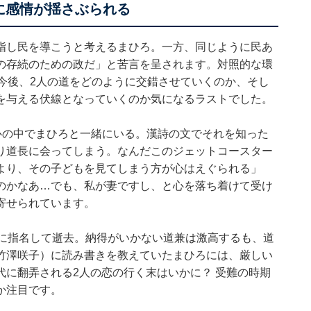
に感情が揺さぶられる
指し民を導こうと考えるまひろ。一方、同じように民あ
の存続のための政だ」と苦言を呈されます。対照的な環
今後、2人の道をどのように交錯させていくのか、そし
を与える伏線となっていくのか気になるラストでした。
とで心の中でまひろと一緒にいる。漢詩の文でそれを知った
り道長に会ってしまう。なんだこのジェットコースター
より、その子どもを見てしまう方が心はえぐられる」
のかなあ…でも、私が妻ですし、と心を落ち着けて受け
寄せられています。
継に指名して逝去。納得がいかない道兼は激高するも、道
竹澤咲子）に読み書きを教えていたまひろには、厳しい
に翻弄される2人の恋の行く末はいかに？ 受難の時期
か注目です。