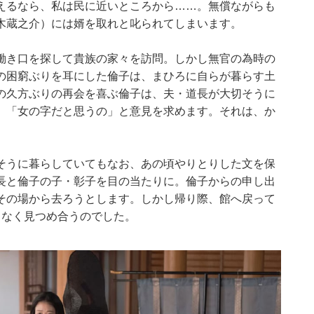
えるなら、私は民に近いところから……。無償ながらも
木蔵之介）には婿を取れと叱られてしまいます。
働き口を探して貴族の家々を訪問。しかし無官の為時の
の困窮ぶりを耳にした倫子は、まひろに自らが暮らす土
の久方ぶりの再会を喜ぶ倫子は、夫・道長が大切そうに
、「女の字だと思うの」と意見を求めます。それは、か
そうに暮らしていてもなお、あの頃やりとりした文を保
長と倫子の子・彰子を目の当たりに。倫子からの申し出
その場から去ろうとします。しかし帰り際、館へ戻って
もなく見つめ合うのでした。