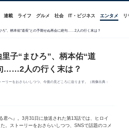
連載
ライフ
グルメ
社会
IT・ビジネス
エンタメ
リ
まひろ”、柄本佑“道長”との予期せぬ再会に絶句……2人の行く末は？
由里子“まひろ”、柄本佑“道
句……2人の行く末は？
ストーリーをおさらいしつつ、今後の見どころに迫ります。（画像出典：
る君へ』。3月31日に放送された第13話では、ヒロイ
た。ストーリーをおさらいしつつ、SNSで話題のコメ