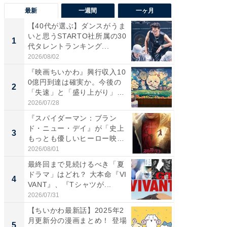
最新
一週間
一ヶ月
【40代が選ぶ】ダンスがうま
【40代
いと思うSTARTO社所属の30
いと思う
1
1
代タレントランキング...
代タレン
2026/08/02
2026/08/0
『映画ちいかわ』興行収入10
なぜK-
0億円到達は確実か。今後の
は「1位
2
2
「失速」と「盛り上がり」
のか？ 
が...
2026/07/28
2026/07/3
『スパイダーマン：ブラン
『スパ
ド・ニュー・デイ』が「史上
ド・ニ
3
3
もっとも優しいヒーロー映
もっと
画」に...
画」に..
2026/08/01
2026/08/0
最終回まで見続けるべき「夏
最終回
ドラマ」はどれ？ 大本命『VI
ドラマ」
4
4
VANT』、『Tシャツが...
VANT』
2026/07/31
2026/07/3
【ちいかわ最新話】2025年2
ワケあ
月更新分の漫画まとめ！ 登場
マ『フ
5
5