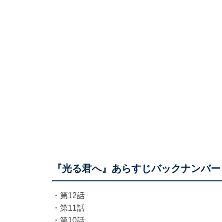
『光る君へ』あらすじバックナンバー
・
第12話
・
第11話
・
第10話