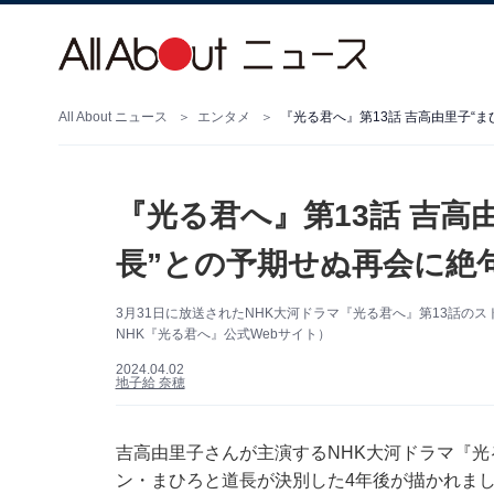
All About ニュース
エンタメ
『光る君へ』第13話 吉高由里子“
『光る君へ』第13話 吉高
長”との予期せぬ再会に絶
3月31日に放送されたNHK大河ドラマ『光る君へ』第13話の
NHK『光る君へ』公式Webサイト）
2024.04.02
地子給 奈穂
吉高由里子さんが主演するNHK大河ドラマ『光
ン・まひろと道長が決別した4年後が描かれまし