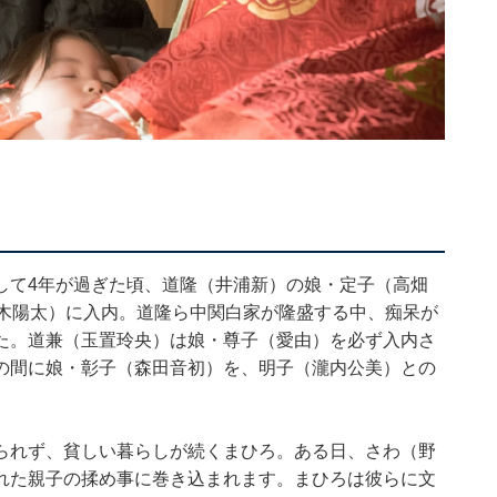
して4年が過ぎた頃、道隆（井浦新）の娘・定子（高畑
柊木陽太）に入内。道隆ら中関白家が隆盛する中、痴呆が
た。道兼（玉置玲央）は娘・尊子（愛由）を必ず入内さ
の間に娘・彰子（森田音初）を、明子（瀧内公美）との
られず、貧しい暮らしが続くまひろ。ある日、さわ（野
れた親子の揉め事に巻き込まれます。まひろは彼らに文