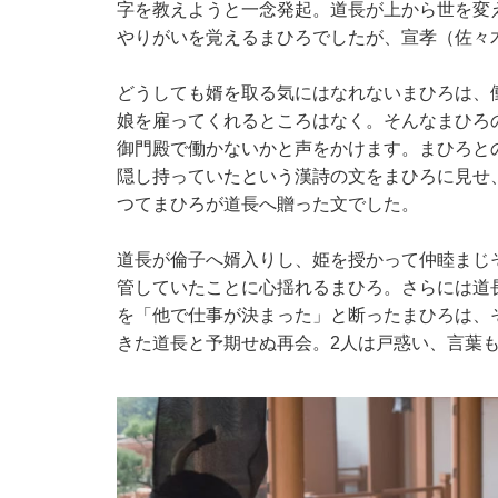
字を教えようと一念発起。道長が上から世を変
やりがいを覚えるまひろでしたが、宣孝（佐々
どうしても婿を取る気にはなれないまひろは、
娘を雇ってくれるところはなく。そんなまひろ
御門殿で働かないかと声をかけます。まひろと
隠し持っていたという漢詩の文をまひろに見せ
つてまひろが道長へ贈った文でした。
道長が倫子へ婿入りし、姫を授かって仲睦まじ
管していたことに心揺れるまひろ。さらには道
を「他で仕事が決まった」と断ったまひろは、
きた道長と予期せぬ再会。2人は戸惑い、言葉