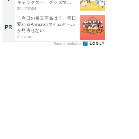
キャラクター、グッズ情...
演技連発
の...
2025/02/04
2026/08/0
「今日の目玉商品は？」毎日
【DM発
変わるAmazonタイムセール
を抑え
PR
PR
が見逃せない
ール便
Amazon
チクタク
Recommended by