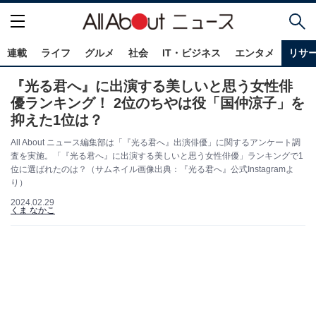
連載
ライフ
グルメ
社会
IT・ビジネス
エンタメ
リサ
『光る君へ』に出演する美しいと思う女性俳
優ランキング！ 2位のちやは役「国仲涼子」を
抑えた1位は？
All About ニュース編集部は「『光る君へ』出演俳優」に関するアンケート調
査を実施。「『光る君へ』に出演する美しいと思う女性俳優」ランキングで1
位に選ばれたのは？（サムネイル画像出典：『光る君へ』公式Instagramよ
り）
2024.02.29
くま なかこ