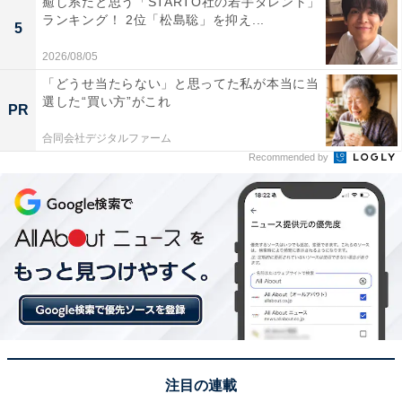
癒し系だと思う「STARTO社の若手タレント」
ランキング！ 2位「松島聡」を抑え...
5
2026/08/05
View this post on Instagram
「どうせ当たらない」と思ってた私が本当に当
選した“買い方”がこれ
PR
合同会社デジタルファーム
Recommended by
A post shared by 【公式】大河ドラマ「光る君へ」 (@nhk_hikaruk
1位にランクインしたのは、主演を務める吉高由里子さ
んです。後に源氏物語で名をはせることになる紫式部
注目の連載
（まひろ）役を演じています。