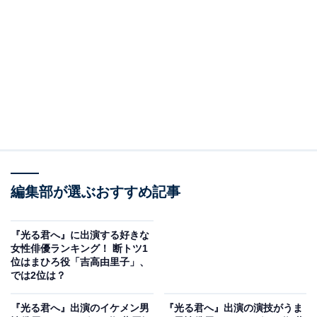
A post shared by 【公式】大河ドラマ「光る君へ」 (@nhk_hikaruk
編集部が選ぶおすすめ記事
2位にランクインしたのは、国仲涼子さんです。吉高由
里子さん演じるまひろ（紫式部）の母・ちやは役を務め
『光る君へ』に出演する好きな
ています。
女性俳優ランキング！ 断トツ1
位はまひろ役「吉高由里子」、
では2位は？
2001年にNHK連続テレビ小説『ちゅらさん』でヒロイン
を務め、一躍ブレーク。現在放送中のドラマ『厨房のあ
『光る君へ』出演のイケメン男
『光る君へ』出演の演技がうま