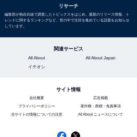
リサーチ
編集部が独自目線で調査したトピックスをはじめ、最新のリリース情報、ト
レンドに関するランキングなど、世の中で注目を集めている話題をお知らせ
しています。
関連サービス
All About
All About Japan
イチオシ
こちらもおすすめ
サイト情報
『光る君へ』出演の演技がうまい女性俳優ラン
キング！ 2位 源倫子役の「黒木華」を抑えた1
会社概要
広告掲載
位は？
プライバシーポリシー
著作権・商標・免責事項
当サイトの情報についての注意
All About ニュースについて