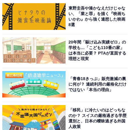
東野圭吾や湊かなえだけじゃな
女性俳優が大河ドラマの主演を務めるのは、2017年放送
い、「業と罪」を描く『映画ち
いかわ』から強く連想した映画
の『おんな城主 直虎』以来。吉高さんは2014年にNHK
8選
連続テレビ小説『花子とアン』でも主人公を演じてお
り、大河と朝ドラの両方で主演を務めるのは史上4人目
20年間「駆け込み実績ゼロ」の
の快挙です。
学校も…「こども110番の家」
は本当に必要？ PTAが直面する
理想と現実
時代背景から、メイクはほとんどせず自然体で挑んでい
るそう。紫式部役を演じるために、乗馬や琵琶を習って
役作りを徹底するなど、プロ意識の高さが伺えます。
「青春18きっぷ」販売激減の裏
に何が？ 連続利用の厳格化だけ
ではない「本当の理由」
回答コメントでは「主演なだけあって本当に華があって
肌艶も美しいと思うから」（30代女性／東京都）、「清
潔感があり可愛らしくてとても美しい女優さんだと思い
「移民」に冷たいのはどっちな
のか？ スイスの厳格過ぎる学歴
ます」（50代女性／兵庫県）、「日本人女性らしい綺麗
選別と、日本の曖昧過ぎる外国
さがあると思う」（20代女性／東京都）などの声が集ま
人政策