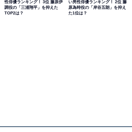
性俳優ランキング！ 3位 藤原伊
い男性俳優ランキング！ 2位 藤
りす』（日本テレビ系）では、主演の門脇麦さん演じる
調役の「三浦翔平」を抑えた
原為時役の「岸谷五朗」を抑え
ありすの、亡き母親役として出演しています。
TOP2は？
た1位は？
大河ドラマは本作が初出演。自然体な演技で、歳を重ね
ても変わらぬ美貌を披露しています。
回答者からは「いつまでも変わらず綺麗な方です」（40
代女性／大阪府）、「可愛くもあり綺麗で率直に美しい
と思うからです」（40代男性／東京都）、「思春期の頃
によく見ていた方で、変わらず美しいです」（30代男性
／大分県）といったコメントが寄せられています。