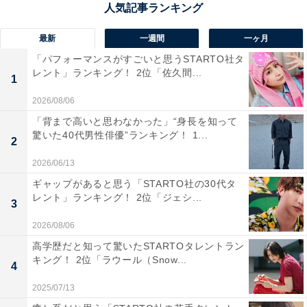
最新
一週間
一ヶ月
「パフォーマンスがすごいと思うSTARTO社タ
レント」ランキング！ 2位「佐久間...
1
2026/08/06
「背まで高いと思わなかった」“身長を知って
驚いた40代男性俳優”ランキング！ 1...
2
1位：吉高由里子／まひろ／紫式部
2026/06/13
ギャップがあると思う「STARTO社の30代タ
レント」ランキング！ 2位「ジェシ...
3
2026/08/06
高学歴だと知って驚いたSTARTOタレントラン
キング！ 2位「ラウール（Snow...
4
2025/07/13