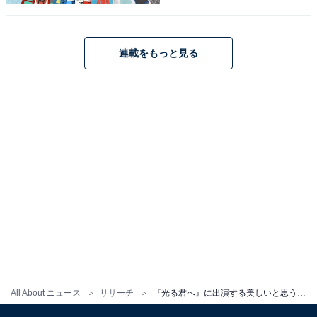
りました。
※回答コメントは原文ママです
連載をもっと見る
この記事の筆者：くま なかこ プロフィール
編集プロダクション出身のフリーランスエディター。編
集・執筆・校閲・SNS運用担当として月間120本以上の
コンテンツ制作に携わっています。得意なジャンルはラ
イフスタイル・金融・育児・エンタメ関連。
10位までの全ランキング結果を見
次ページ
る
All About ニュース
リサーチ
『光る君へ』に出演する美しいと思う女性俳優ランキング！ 2位のちやは役「国仲涼子」を抑えた1位は？