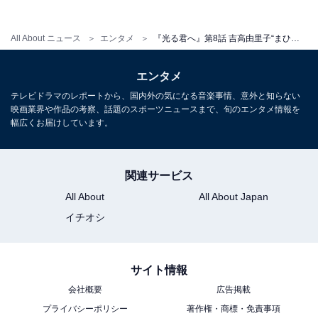
・
第5話
・
第4話
All About ニュース
エンタメ
『光る君へ』第8話 吉高由里子“まひろ”が母の仇・道兼と対峙！ 緊迫シーンに「鳥肌立った」の声
・
第3話
エンタメ
この記事の筆者：
地子給 奈穂
テレビドラマのレポートから、国内外の気になる音楽事情、意外と知らない
映画業界や作品の考察、話題のスポーツニュースまで、旬のエンタメ情報を
編集・ライター歴17年。マンガ、小説、雑誌等の編
幅広くお届けしています。
集を経てフリーライターに転向後、グルメ、観光、
ドラマレビューを中心に取材・執筆の傍ら、飲食企
業のWeb戦略コンサルティングも行う。
関連サービス
All About
All About Japan
イチオシ
こちらもおすすめ
冬ドラマ出演の「好きな女性俳優」ランキン
サイト情報
グ！ 2位『光る君へ』主演の「吉高由里子」を
会社概要
広告掲載
抑えた1位は？
プライバシーポリシー
著作権・商標・免責事項