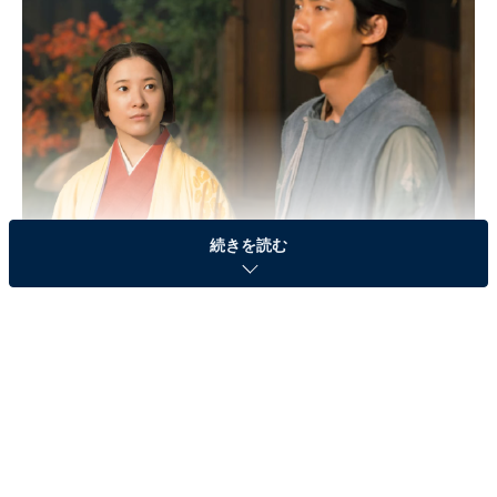
続きを読む
画像出典：NHK『光る君へ』
公式Webサイト
第8話のあらすじ
左大臣家の姫・倫子（黒木華）のサロンでは打毬（だき
ゅう）で活躍した道長（柄本佑）の話題で持ち切り。
「身分の高い姫の婿になって娘を入内させ外で恋愛をす
る」などといった公任（町田啓太）や斉信（金田哲）の
心ない言葉を聞いたまひろ（吉高由里子）は、道長への