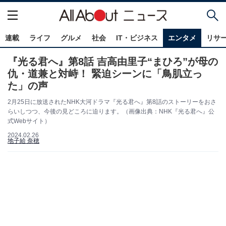
連載
ライフ
グルメ
社会
IT・ビジネス
エンタメ
リサ
『光る君へ』第8話 吉高由里子“まひろ”が母の
仇・道兼と対峙！ 緊迫シーンに「鳥肌立っ
た」の声
2月25日に放送されたNHK大河ドラマ『光る君へ』第8話のストーリーをおさ
らいしつつ、今後の見どころに迫ります。（画像出典：NHK『光る君へ』公
式Webサイト）
2024.02.26
地子給 奈穂