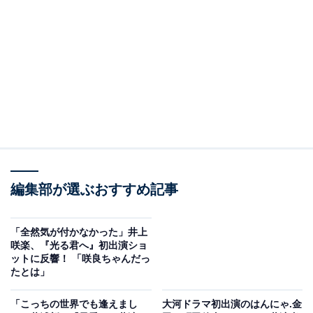
思いは断ち切れたと考えつつも心中穏やかではいられ
ず。
宮中では右大臣・兼家（段田安則）が倒れ、安倍晴明
（ユースケ・サンタマリア）のお祓いも効果はなく。道
隆（井浦新）、道兼（玉置玲央）、道長の3兄弟が家を
守るべく力を合わせようと話す一方、詮子（吉田羊）は
自分と東宮を守るため左大臣家との繋がりを強くしよう
と、道長を倫子へ婿入りさせるべく動き出します。
編集部が選ぶおすすめ記事
そんな中、道兼がまひろの父・為時（岸谷五朗）に接
「全然気が付かなかった」井上
近。兼家に嫌われ幼い頃から折檻（せっかん）を受けて
咲楽、『光る君へ』初出演ショ
いると切なげに語る道兼に同情する為時。すると道兼は
ットに反響！ 「咲良ちゃんだっ
たとは」
突然、為時の家を訪ねて来ます。期せずして母の仇であ
る道兼と対峙（たいじ）することになったまひろ。酒の
「こっちの世界でも逢えまし
大河ドラマ初出演のはんにゃ.金
席に参じると母から習った琵琶を披露し、憎き仇を目の