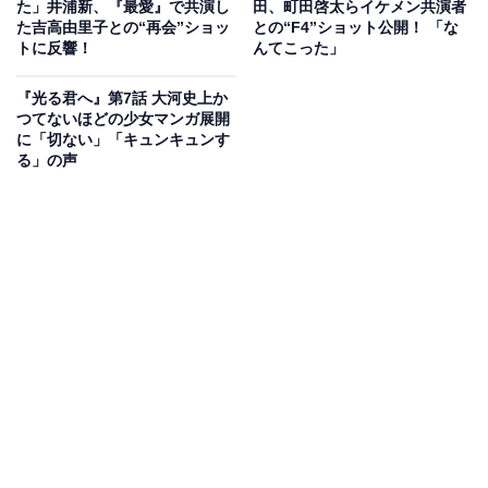
た」井浦新、『最愛』で共演し
田、町田啓太らイケメン共演者
た吉高由里子との“再会”ショッ
との“F4”ショット公開！ 「な
前に「母は病気で亡くなった」と説明。いつまでも道兼
トに反響！
んてこった」
に自分の心を振り回されたくないという決意表明でもあ
りました。
『光る君へ』第7話 大河史上か
つてないほどの少女マンガ展開
に「切ない」「キュンキュンす
一方、道長が暮らす東三条殿に盗賊が出現。その正体
る」の声
は、道長やまひろと交流を続けていた直秀（毎熊克哉）
ら散楽一座で――。