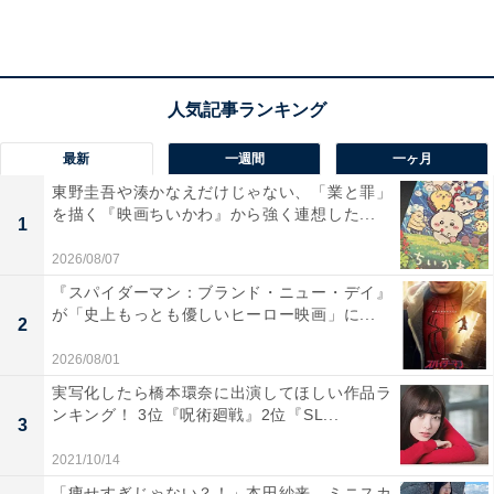
画像出典：NHK『光る君へ』
公式Webサイト
最新
一週間
一ヶ月
東野圭吾や湊かなえだけじゃない、「業と罪」
を描く『映画ちいかわ』から強く連想した...
1
2026/08/07
『スパイダーマン：ブランド・ニュー・デイ』
が「史上もっとも優しいヒーロー映画」に...
2
2026/08/01
実写化したら橋本環奈に出演してほしい作品ラ
ンキング！ 3位『呪術廻戦』2位『SL...
3
2021/10/14
宿敵・道兼とまひろの対峙（たいじ）シーンに鳥
「痩せすぎじゃない？！」本田紗来、ミニスカ