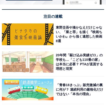
「話さずとも気持ちが伝わる演技。“凄い”しか出てこな
い」など称賛が殺到しています。
注目の連載
また、直秀がついに盗賊として捕まってしまい、「来週
東野圭吾や湊かなえだけじゃな
直秀が死んだらマジで立ち直れないんだけど!?ロスとか
い、「業と罪」を描く『映画ち
そういう次元じゃないが？」「道長と直秀の美しい友
いかわ』から強く連想した映画
8選
情、道長の熱い恋の歌に胸を熱くしても、それらは次の
展開をつらくしてしまう下地。なんつう脚本！」などの
20年間「駆け込み実績ゼロ」の
悲鳴に似た声も。
学校も…「こども110番の家」
は本当に必要？ PTAが直面する
理想と現実
第9話「遠くの国」では、直秀らが道長の命で検非違使
に引き渡される一方、直秀らの隠れ家を訪ねていたまひ
ろが盗賊仲間と勘違いされて獄に連行されてしまいま
「青春18きっぷ」販売激減の裏
す。視聴者の間でひそかに注目を集めていた、道長、ま
に何が？ 連続利用の厳格化だけ
ではない「本当の理由」
ひろ、直秀の三角関係がどんな結末を迎えるのか目が離
せません。