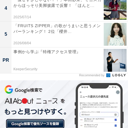
肌
からほっそり美脚披露で反響！ 「ほんと...
4
2025/07/14
道兼の腕には兼家から折檻された痣が見られ、為時のは
「FRUITS ZIPPER」の歌がうまいと思うメン
からいもあって帝からの興味を引くことに成功。道兼が
バーランキング！ 2位「櫻井...
5
為時に接近したことも含め、全ては病床の兼家が道兼に
命じた計略なのであろうと想像がつき末恐ろしさを感じ
2026/08/04
ました。
事例から学ぶ『特権アクセス管理』
PR
X（旧Twitter）では、「道兼の折檻跡は自作自演？」
KeeperSecurity
「兼家パパ怖っわ」「自業自得とはいえ道兼がどこまで
Recommended by
も救われなくてしんどい展開」「花山天皇、道兼のアザ
がヤラセって多分気づいてるだろ」「右大臣、本当に倒
れたのか…？ 自作自演もあり得るか？」などのコメント
が寄せられる一方、道兼とまひろが対峙（たいじ）した
緊迫のシーンには、「ガチガチに震えた顔、言葉で語ら
ず琵琶の音色に想いを乗せるまひろ。鳥肌が引かない」