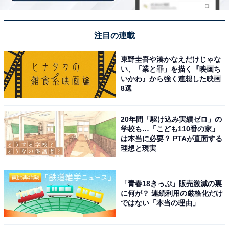
んだが」「道長が直秀の手を解いて自分の扇を握らせる
ところでグッと来た。自分と対等な存在だと思っていた
んだね」「平安時代、ぜんぜん平安じゃねえ」などのコ
注目の連載
メントが寄せられています。
東野圭吾や湊かなえだけじゃな
い、「業と罪」を描く『映画ち
第10話は「月夜の陰謀」。兼家の策略がいよいよ大詰め
いかわ』から強く連想した映画
になる一方、まひろは家に帰ってこない父・為時（岸谷
8選
五朗）を案じ、妾の家を訪ねます。そこには身寄りなく
最期を迎えようとする妾の看病をする為時の姿が。そん
20年間「駆け込み実績ゼロ」の
学校も…「こども110番の家」
な中、まひろのもとに道長からの恋文が届き――。気に
は本当に必要？ PTAが直面する
なる政争と恋物語がどんな展開を迎えていくのか注目で
理想と現実
す。
「青春18きっぷ」販売激減の裏
に何が？ 連続利用の厳格化だけ
ではない「本当の理由」