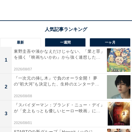
最新
一週間
一ヶ月
東野圭吾や湊かなえだけじゃない、「業と罪」
画像出典：NHK『光る君へ』
公式Webサイト
を描く『映画ちいかわ』から強く連想した...
1
2026/08/07
『一次元の挿し木』で負のオーラ全開！ 夢
の“初大河”も決定した、生粋のエンターテ...
2
2026/08/08
『スパイダーマン：ブランド・ニュー・デイ』
が「史上もっとも優しいヒーロー映画」に...
3
2026/08/01
STARTOの新グループ「Howzit（ハウジ