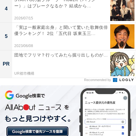
ー）」はブレークなるか？ 結成から...
4
2026/07/15
まひろ、道長の盟友“直秀”の最期に悲哀の声が殺
「実は一般家庭出身」と聞いて驚いた歌舞伎俳
優ランキング！ 2位「五代目 坂東玉三...
到
5
2023/06/08
直秀ら散楽一座は盗賊で貴族から盗んだ金品を、貧しい
団地でフリマ？行ってみたら掘り出しものが…
市井の者たちへと配っていました。屋敷にいる武者たち
PR
や身内すら信じていない道長が、まひろと直秀のことは
UR都市機構
人として信じると心を寄せていた相手が、非情な最期を
Recommended by
遂げる展開に。
X（旧Twitter）では、「道長の意図をわかっていての嫌
がらせ鳥辺野…？」「賄賂を渡しただけで安心してしま
う道長の青さが招く悲劇」「悲しすぎて呆然」「直秀ロ
ス。退場早すぎるよー」「来週から直秀いないの無理な