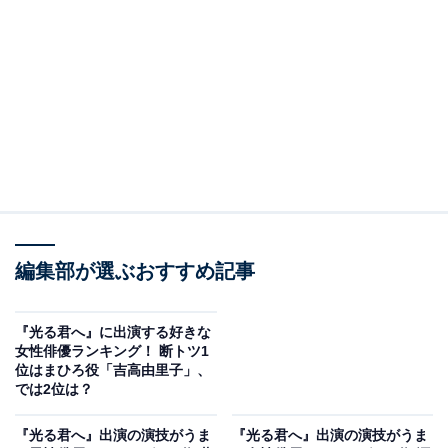
子）は盗賊仲間と勘違いされ獄に連行。道長はまひろを
解放する一方、直秀らを案じ検非違使に「手荒なことは
しないでくれ」と心付けを渡します。
一方、宮中では花山天皇（本郷奏多）と義懐（高橋光
臣）の関係が悪化し、道兼（玉置玲央）が信頼を得始め
ていました。道兼は兼家（段田安則）からの折檻跡を自
作自演し、いまだ忯子（井上咲楽）の死に打ちひしがれ
る花山天皇の同情を買い懐に入ることに成功し、全ては
兼家の思惑どおりに。兼家は安倍晴明（ユースケ・サン
編集部が選ぶおすすめ記事
タマリア）の策を買い、花山天皇を退位させて孫の懐仁
親王（高木波瑠）を即位させようと企んでいたのです。
『光る君へ』に出演する好きな
女性俳優ランキング！ 断トツ1
そんな中、直秀らの流罪が決定。道長はまひろを誘い、
位はまひろ役「吉高由里子」、
では2位は？
最後の別れを告げに行こうとします。2人が獄を訪れる
と、直秀らはすでに出立した後。行く先が屍の捨て場
『光る君へ』出演の演技がうま
『光る君へ』出演の演技がうま