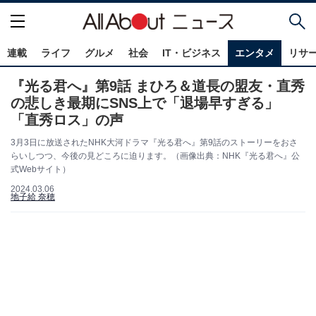
連載
ライフ
グルメ
社会
IT・ビジネス
エンタメ
リサ
『光る君へ』第9話 まひろ＆道長の盟友・直秀
の悲しき最期にSNS上で「退場早すぎる」
「直秀ロス」の声
3月3日に放送されたNHK大河ドラマ『光る君へ』第9話のストーリーをおさ
らいしつつ、今後の見どころに迫ります。（画像出典：NHK『光る君へ』公
式Webサイト）
2024.03.06
地子給 奈穂