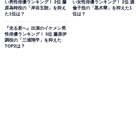
所・鳥辺野だと知った道長は、まひろを乗せて馬を駆り
い男性俳優ランキング！ 2位 藤
い女性俳優ランキング！ 2位 源
原為時役の「岸谷五朗」を抑え
倫子役の「黒木華」を抑えた1
ます。しかし到着した彼らを待ち受けていたのは、変わ
た1位は？
位は？
り果てた直秀たちの姿でした。
『光る君へ』出演のイケメン男
性俳優ランキング！ 3位 藤原伊
道長とまひろは土を掘り、直秀らを埋葬すると手を合わ
調役の「三浦翔平」を抑えた
せます。検非違使に渡した心付けの意味は取り違えられ
TOP2は？
たのか、裏切られたのか。いずれにせよ自分の余計な行
動が彼らの死を招いたと泣き崩れる道長。まひろは道長
を抱き支えながら、ともに心を痛め涙を流すのでした。
一方、宮中では兼家に憑りついていた忯子の怨霊が現れ
たとうわさに。晴明は花山天皇に、成仏させるためには
出家するほかないと提言し――。