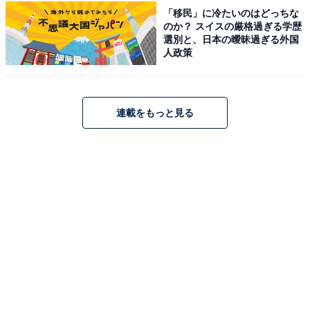
「移民」に冷たいのはどっちな
のか？ スイスの厳格過ぎる学歴
選別と、日本の曖昧過ぎる外国
人政策
連載をもっと見る
『光る君へ』あらすじバックナンバー
・
第8話
・
第7話
・
第6話
・
第5話
・
第4話