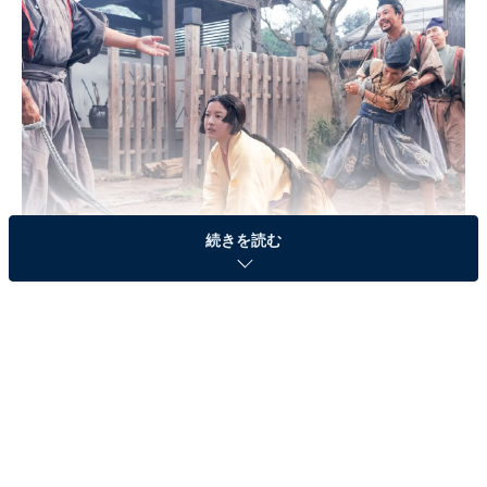
続きを読む
画像出典：NHK『光る君へ』
公式Webサイト
第9話のあらすじ
東三条殿に盗賊に入った直秀（毎熊克哉）ら散楽一座
は、道長（柄本佑）の命で検非違使へと引き渡されま
す。一方、直秀らの隠れ家を訪ねたまひろ（吉高由里