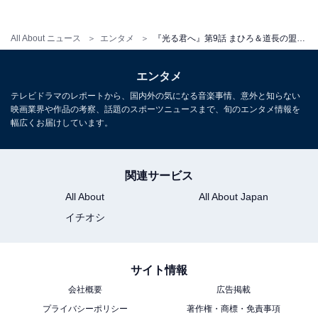
この記事の筆者：
地子給 奈穂
編集・ライター歴17年。マンガ、小説、雑誌等の編
All About ニュース
エンタメ
『光る君へ』第9話 まひろ＆道長の盟友・直秀の悲しき最期にSNS上で「退場早すぎる」「直秀ロス」の声
集を経てフリーライターに転向後、グルメ、観光、
ドラマレビューを中心に取材・執筆の傍ら、飲食企
エンタメ
業のWeb戦略コンサルティングも行う。
テレビドラマのレポートから、国内外の気になる音楽事情、意外と知らない
映画業界や作品の考察、話題のスポーツニュースまで、旬のエンタメ情報を
幅広くお届けしています。
こちらもおすすめ
関連サービス
『光る君へ』に出演する好きな男性俳優ランキ
ング！ 2位は藤原惟規役の「高杉真宙」、では1
All About
All About Japan
位は？
イチオシ
サイト情報
会社概要
広告掲載
プライバシーポリシー
著作権・商標・免責事項