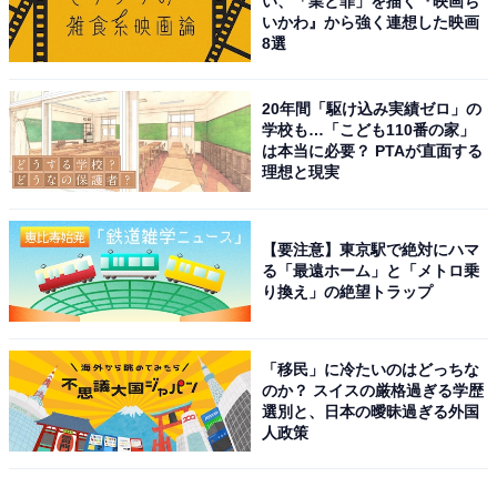
い、「業と罪」を描く『映画ち
いかわ』から強く連想した映画
8選
20年間「駆け込み実績ゼロ」の
学校も…「こども110番の家」
は本当に必要？ PTAが直面する
理想と現実
【要注意】東京駅で絶対にハマ
る「最遠ホーム」と「メトロ乗
り換え」の絶望トラップ
「移民」に冷たいのはどっちな
のか？ スイスの厳格過ぎる学歴
選別と、日本の曖昧過ぎる外国
人政策