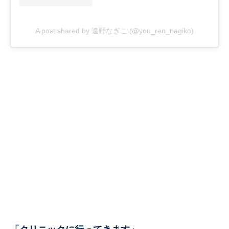
A post shared by 遠野なぎこ (@you_ren_nagiko)