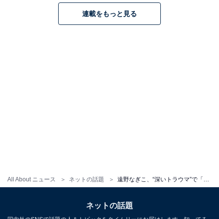
連載をもっと見る
All About ニュース
ネットの話題
遠野なぎこ、“深いトラウマ”で「身体もガタガタ」と告白するも一歩進む決意を「勇気を持って。頑張れ、ワタシ」
ネットの話題