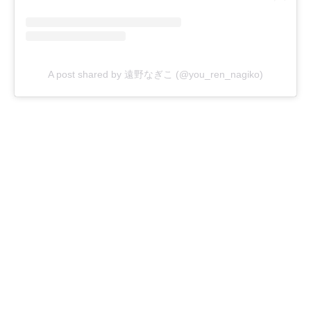
A post shared by 遠野なぎこ (@you_ren_nagiko)