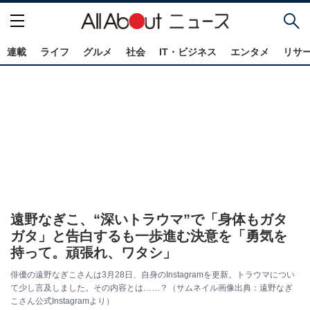
連載
ライフ
グルメ
社会
IT・ビジネス
エンタメ
リサ
遠野なぎこ、“深いトラウマ”で「身体もガタ
ガタ」と告白するも一歩進む決意を「勇気を
持って。頑張れ、ワタシ」
俳優の遠野なぎこさんは3月28日、自身のInstagramを更新。トラウマについ
て少し言及しました。その内容とは……？（サムネイル画像出典：遠野なぎ
こさん公式Instagramより）