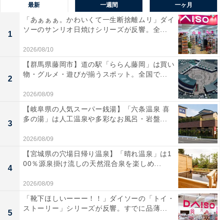
最新
一週間
一ヶ月
「あぁぁぁ。かわいくて一生断捨離ムリ」ダイ
ソーのサンリオ日焼けシリーズが反響。全...
1
2026/08/10
【群馬県藤岡市】道の駅「ららん藤岡」は買い
物・グルメ・遊びが揃うスポット。全国で...
2
2026/08/09
【岐阜県の人気スーパー銭湯】「六条温泉 喜
多の湯」は人工温泉や多彩なお風呂・岩盤...
3
2026/08/09
【宮城県の穴場日帰り温泉】「晴れ温泉」は1
00％源泉掛け流しの天然混合泉を楽しめ...
4
2026/08/09
「靴下ほしいーーー！！」ダイソーの「トイ・
ストーリー」シリーズが反響。すでに品薄...
5