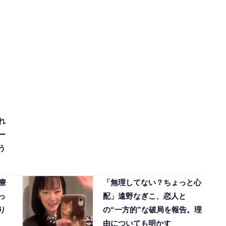
れ
ー
う
療
「無理してない？ちょっと心
っ
配」遠野なぎこ、恋人と
り
の“一方的”な破局を報告。理
由についても明かす