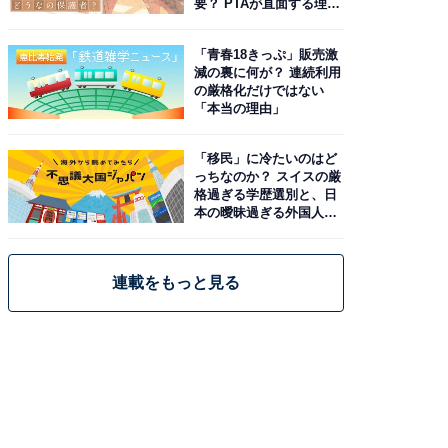
要？ PTAが直面する理想
と現実
「青春18きっぷ」販売激
減の裏に何が？ 連続利用
の厳格化だけではない
「本当の理由」
「移民」に冷たいのはど
っちなのか？ スイスの厳
格過ぎる学歴選別と、日
本の曖昧過ぎる外国人政
策
連載をもっと見る