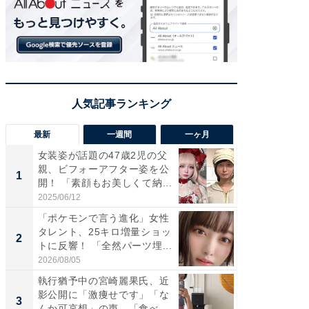
最新
一週間
一ヶ月
女装姿が話題の47歳2児の父
「さす
親、ビフォーアフター姿を公
は」高
1
1
開！ 「素顔もお美しくて納...
災地を
「カ...
2025/06/12
2026/08/0
「ポケモンで言う進化」女性
「女の
タレント、25キロ増量ショッ
介、バ
2
2
トに反響！ 「全然パーツ埋...
らのプレ
愛...
2026/08/05
2026/08/0
執行猶予中の宮崎麗果氏、近
「好感
影公開に「激痩せです」「な
や、“マ
3
3
んか可哀想」の声。「食べら
画変更