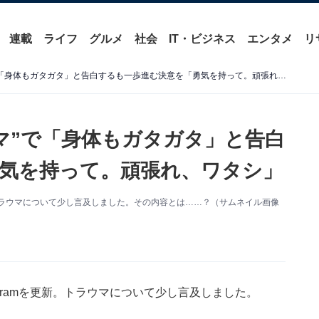
連載
ライフ
グルメ
社会
IT・ビジネス
エンタメ
リ
遠野なぎこ、“深いトラウマ”で「身体もガタガタ」と告白するも一歩進む決意を「勇気を持って。頑張れ、ワタシ」
マ”で「身体もガタガタ」と告白
気を持って。頑張れ、ワタシ」
新。トラウマについて少し言及しました。その内容とは……？（サムネイル画像
agramを更新。トラウマについて少し言及しました。