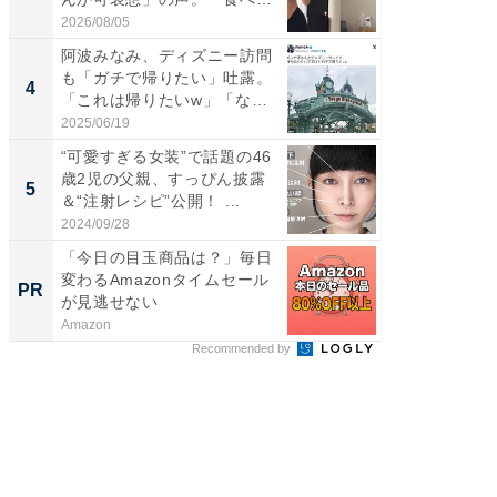
れ...
財...
2026/08/05
2026/07/3
阿波みなみ、ディズニー訪問
「脚が
も「ガチで帰りたい」吐露。
横川尚
4
4
「これは帰りたいw」「なん
ムキな姿
ち...
刃...
2025/06/19
2026/08/0
“可愛すぎる女装”で話題の46
「2人と
歳2児の父親、すっぴん披露
團十郎
5
5
＆“注射レシピ”公開！ ...
「後ろ
「...
2024/09/28
2026/08/0
「今日の目玉商品は？」毎日
妻「こ
変わるAmazonタイムセール
も」老後
PR
PR
が見逃せない
Amazon
株式会社
Recommended by