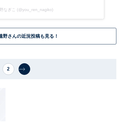
 遠野なぎこ (@you_ren_nagiko)
遠野さんの近況投稿も見る！
2