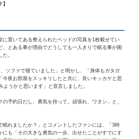
？】
室に置いてある整えられたベッドの写真を1枚載せてい
ど、とある事が理由でどうしても一人きりで眠る事が困
した。
日、ソファで寝ていました」と明かし、「身体もガタガ
「今夜お部屋をスッキリしたと共に、良いキッカケと思
てみようかと思います」と宣言しました。
クの予約日だし。勇気を持って。頑張れ、ワタシ」と、
で眠れましたか？」とコメントしたファンには、「3時
かにも「その大きな勇気の一歩、出せたことがすでにす