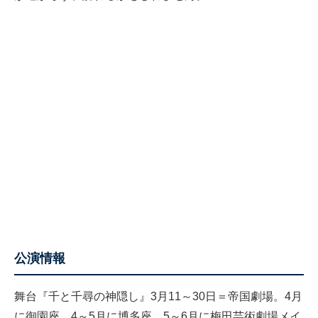
公演情報
舞台『千と千尋の神隠し
』3月11～30日＝帝国劇場。4月
に御園座、4～5月に博多座、5～6月に梅田芸術劇場メイ