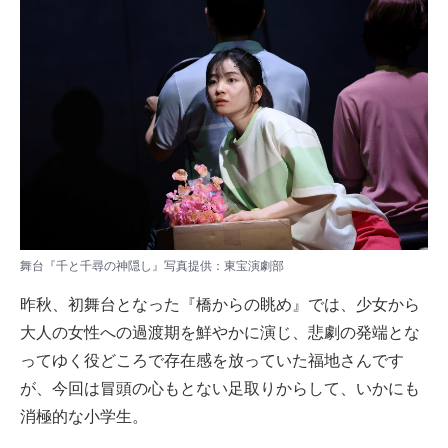
舞台『千と千尋の神隠し』写真提供：東宝演劇部
昨秋、初舞台となった『橋からの眺め』では、少女から
大人の女性への過渡期を鮮やかに演じ、悲劇の発端とな
ってゆく役どころで存在感を放っていた福地さんです
が、今回は冒頭の心もとない足取りからして、いかにも
消極的な小学生。