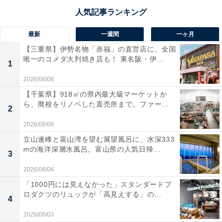
最新
一週間
一ヶ月
【三重県】伊勢名物「赤福」の直営店に、全国
唯一のコメダ大判焼き店も！ 東名阪・伊...
1
2026/08/06
【千葉県】918㎡の県内最大級マーケットか
ら、廃校をリノベした直売所まで。ファー...
2
2026/08/06
立山連峰と富山湾を望む展望風呂に、水深333
mの海洋深層水風呂。富山県の人気日帰...
3
2026/08/06
「1000円には見えなかった」スタンダードプ
ロダクツのリュックが「高見えする」の...
4
2026/08/03