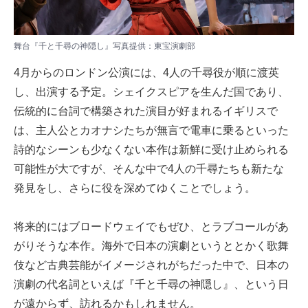
舞台『千と千尋の神隠し』写真提供：東宝演劇部
4月からのロンドン公演には、4人の千尋役が順に渡英
し、出演する予定。シェイクスピアを生んだ国であり、
伝統的に台詞で構築された演目が好まれるイギリスで
は、主人公とカオナシたちが無言で電車に乗るといった
詩的なシーンも少なくない本作は新鮮に受け止められる
可能性が大ですが、そんな中で4人の千尋たちも新たな
発見をし、さらに役を深めてゆくことでしょう。
将来的にはブロードウェイでもぜひ、とラブコールがあ
がりそうな本作。海外で日本の演劇というととかく歌舞
伎など古典芸能がイメージされがちだった中で、日本の
演劇の代名詞といえば『千と千尋の神隠し』、という日
が遠からず、訪れるかもしれません。