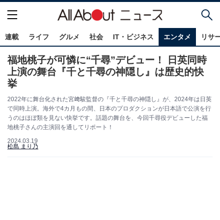
連載
ライフ
グルメ
社会
IT・ビジネス
エンタメ
リサ
福地桃子が可憐に“千尋”デビュー！ 日英同時
上演の舞台『千と千尋の神隠し』は歴史的快
挙
2022年に舞台化された宮﨑駿監督の『千と千尋の神隠し』が、2024年は日英
で同時上演。海外で4カ月もの間、日本のプロダクションが日本語で公演を行
うのはほぼ類を見ない快挙です。話題の舞台を、今回千尋役デビューした福
地桃子さんの主演回を通してリポート！
2024.03.19
松島 まり乃