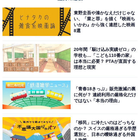
東野圭吾や湊かなえだけじゃな
い、「業と罪」を描く『映画ち
いかわ』から強く連想した映画
8選
20年間「駆け込み実績ゼロ」の
学校も…「こども110番の家」
は本当に必要？ PTAが直面する
理想と現実
「青春18きっぷ」販売激減の裏
に何が？ 連続利用の厳格化だけ
ではない「本当の理由」
「移民」に冷たいのはどっちな
のか？ スイスの厳格過ぎる学歴
選別と、日本の曖昧過ぎる外国