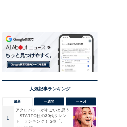
最新
一週間
一ヶ月
アクロバットがすごいと思う
癒し系だ
「STARTO社の30代タレン
の若手
1
1
ト」ランキング！ 2位「...
グ！ 2