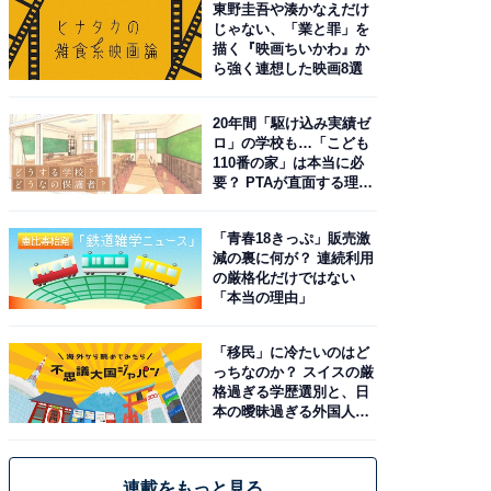
東野圭吾や湊かなえだけ
じゃない、「業と罪」を
描く『映画ちいかわ』か
ら強く連想した映画8選
20年間「駆け込み実績ゼ
ロ」の学校も…「こども
110番の家」は本当に必
要？ PTAが直面する理想
と現実
「青春18きっぷ」販売激
減の裏に何が？ 連続利用
の厳格化だけではない
「本当の理由」
「移民」に冷たいのはど
っちなのか？ スイスの厳
格過ぎる学歴選別と、日
本の曖昧過ぎる外国人政
策
連載をもっと見る