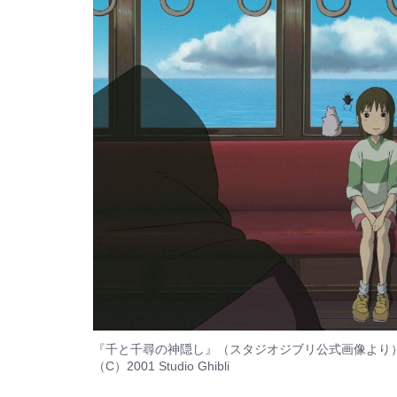
『千と千尋の神隠し』（スタジオジブリ公式画像より
（C）2001 Studio Ghibli