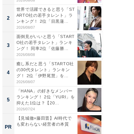
2026/08/08
2026/08/0
世界で活躍できると思う「ST
癒し系だ
ARTO社の若手タレント」ラ
の30代
2
2
ンキング！ 2位「目黒蓮...
グ！ 2
2026/08/07
2026/08/0
面倒見がいいと思う「START
「パフ
O社の若手タレント」ランキ
思うST
3
3
ング！ 同率2位「佐藤勝...
ンキング
2026/08/08
2026/08/0
癒し系だと思う「STARTO社
ギャップ
の30代タレント」ランキン
RTO社
4
4
グ！ 2位「伊野尾慧」を...
キング！
2026/08/07
2026/08/0
「HANA」の好きなメンバー
世界で活
ランキング！ 2位「YURI」を
ARTO
5
5
抑えた1位は？【20...
ンキング
2026/07/24
2026/08/0
【見城徹×藤田晋】AI時代で
みずほ×
も変わらない経営者の本質
創出
PR
PR