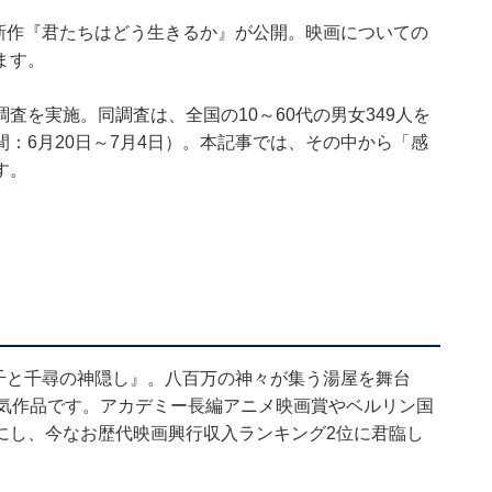
編新作『君たちはどう生きるか』が公開。映画についての
ます。
自調査を実施。同調査は、全国の10～60代の男女349人を
：6月20日～7月4日）。本記事では、その中から「感
す。
『千と千尋の神隠し』。八百万の神々が集う湯屋を舞台
人気作品です。アカデミー長編アニメ映画賞やベルリン国
にし、今なお歴代映画興行収入ランキング2位に君臨し