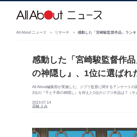
All About ニュース
リサーチ
感動した「宮崎駿監督作品」ランキ
感動した「宮崎駿監督作品
の神隠し』、1位に選ばれ
All About編集部が実施した、ジブリ監督に関するアンケ
2位の『千と千尋の神隠し』を抑えた1位のジブリ作品は？（サ
2023.07.14
花輪 えみ