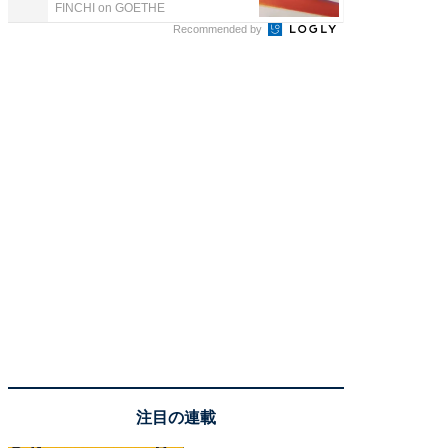
FINCHI on GOETHE
Blue Lab
Recommended by
注目の連載